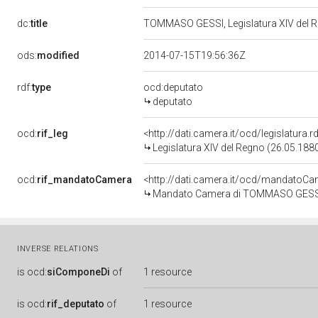
dc:
title
TOMMASO GESSI, Legislatura XIV del 
ods:
modified
2014-07-15T19:56:36Z
rdf:
type
ocd:deputato
deputato
ocd:
rif_leg
<http://dati.camera.it/ocd/legislatura.
Legislatura XIV del Regno (26.05.1880
ocd:
rif_mandatoCamera
<http://dati.camera.it/ocd/mandato
Mandato Camera di TOMMASO GESSI pe
INVERSE RELATIONS
is
ocd:
siComponeDi
of
1 resource
is
ocd:
rif_deputato
of
1 resource