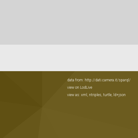
data from:
http://dati.camera.it/sparql/
view on LodLive
view as:
xml
,
ntriples
,
turtle
,
ld+json