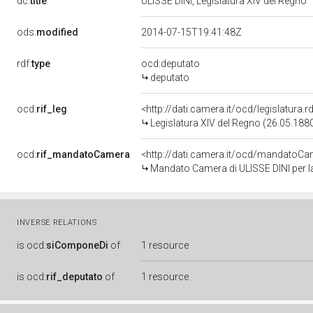
dc:
title
ULISSE DINI, Legislatura XIV del Regno
ods:
modified
2014-07-15T19:41:48Z
rdf:
type
ocd:deputato
deputato
ocd:
rif_leg
<http://dati.camera.it/ocd/legislatura.
Legislatura XIV del Regno (26.05.1880
ocd:
rif_mandatoCamera
<http://dati.camera.it/ocd/mandato
Mandato Camera di ULISSE DINI per la
INVERSE RELATIONS
is
ocd:
siComponeDi
of
1 resource
is
ocd:
rif_deputato
of
1 resource