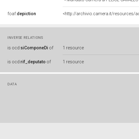
foaf:
depiction
<http://archivio.camera.it/resources/a
INVERSE RELATIONS
is
ocd:
siComponeDi
of
1 resource
is
ocd:
rif_deputato
of
1 resource
DATA