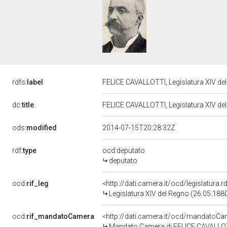
rdfs:
label
FELICE CAVALLOTTI, Legislatura XIV de
dc:
title
FELICE CAVALLOTTI, Legislatura XIV de
ods:
modified
2014-07-15T20:28:32Z
rdf:
type
ocd:deputato
deputato
ocd:
rif_leg
<http://dati.camera.it/ocd/legislatura.
Legislatura XIV del Regno (26.05.1880
ocd:
rif_mandatoCamera
<http://dati.camera.it/ocd/mandato
Mandato Camera di FELICE CAVALLOTTI