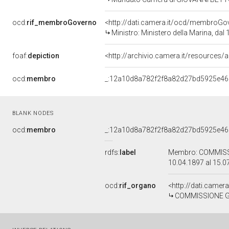
ocd:
rif_membroGoverno
<http://dati.camera.it/ocd/membroG
Ministro: Ministero della Marina, dal
foaf:
depiction
<http://archivio.camera.it/resources
ocd:
membro
_:12a10d8a782f2f8a82d27bd5925e46
BLANK NODES
ocd:
membro
_:12a10d8a782f2f8a82d27bd5925e46
rdfs:
label
Membro: COMMISSI
10.04.1897 al 15.
ocd:
rif_organo
<http://dati.camer
COMMISSIONE GE