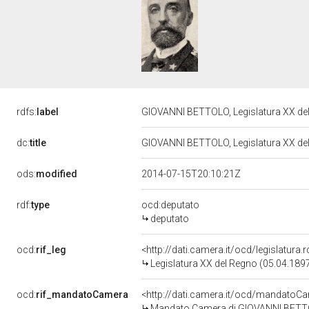
rdfs:
label
GIOVANNI BETTOLO, Legislatura XX de
dc:
title
GIOVANNI BETTOLO, Legislatura XX de
ods:
modified
2014-07-15T20:10:21Z
rdf:
type
ocd:deputato
deputato
ocd:
rif_leg
<http://dati.camera.it/ocd/legislatura
Legislatura XX del Regno (05.04.1897
ocd:
rif_mandatoCamera
<http://dati.camera.it/ocd/mandato
Mandato Camera di GIOVANNI BETTOL