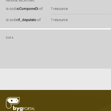
INVERSE RELATIONS
is
ocd:
siComponeDi
of
1 resource
is
ocd:
rif_deputato
of
1 resource
DATA