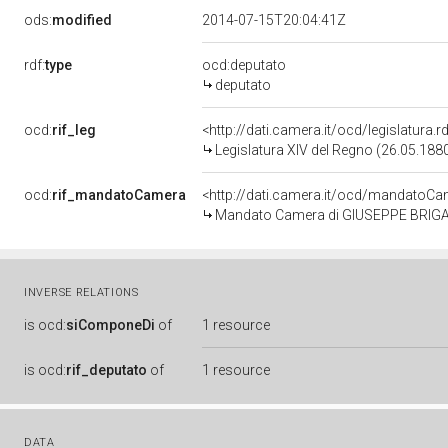
ods:
modified
2014-07-15T20:04:41Z
rdf:
type
ocd:deputato
deputato
ocd:
rif_leg
<http://dati.camera.it/ocd/legislatura.
Legislatura XIV del Regno (26.05.1880
ocd:
rif_mandatoCamera
<http://dati.camera.it/ocd/mandato
Mandato Camera di GIUSEPPE BRIGANTI
INVERSE RELATIONS
is
ocd:
siComponeDi
of
1 resource
is
ocd:
rif_deputato
of
1 resource
DATA