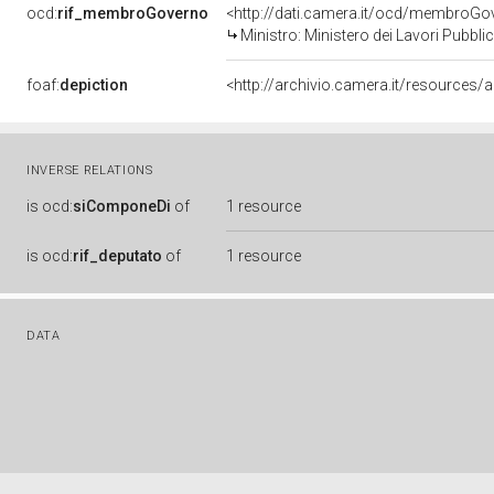
ocd:
rif_membroGoverno
<http://dati.camera.it/ocd/membroG
Ministro: Ministero dei Lavori Pubbli
foaf:
depiction
<http://archivio.camera.it/resources
INVERSE RELATIONS
is
ocd:
siComponeDi
of
1 resource
is
ocd:
rif_deputato
of
1 resource
DATA