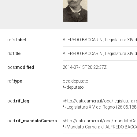
rdfs:
label
ALFREDO BACCARINI, Legislatura XIV 
dc:
title
ALFREDO BACCARINI, Legislatura XIV 
ods:
modified
2014-07-15T20:22:37Z
rdf:
type
ocd:deputato
deputato
ocd:
rif_leg
<http://dati.camera.it/ocd/legislatura
Legislatura XIV del Regno (26.05.188
ocd:
rif_mandatoCamera
<http://dati.camera.it/ocd/mandato
Mandato Camera di ALFREDO BACCARIN