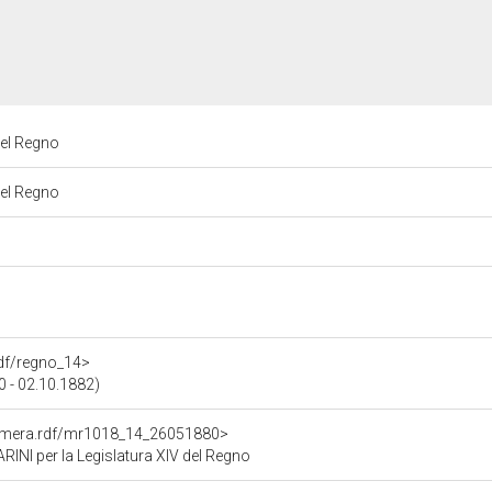
del Regno
del Regno
.rdf/regno_14>
0 - 02.10.1882)
Camera.rdf/mr1018_14_26051880>
I per la Legislatura XIV del Regno