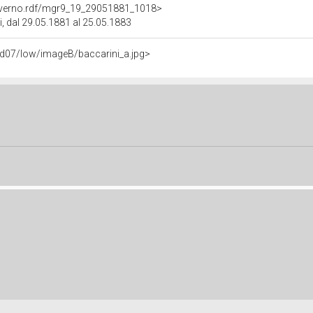
overno.rdf/mgr9_19_29051881_1018>
ci, dal 29.05.1881 al 25.05.1883
/ad07/low/imageB/baccarini_a.jpg>