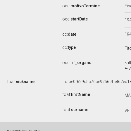
ocd:
motivoTermine
Fin
ocd:
startDate
19
dc:
date
19
dc:
type
Tit
ocd:
rif_organo
<ht
V
foaf:
nickname
_:cfbe0f629c5c76ce92569ffef62ec1
foaf:
firstName
MA
foaf:
surname
VE