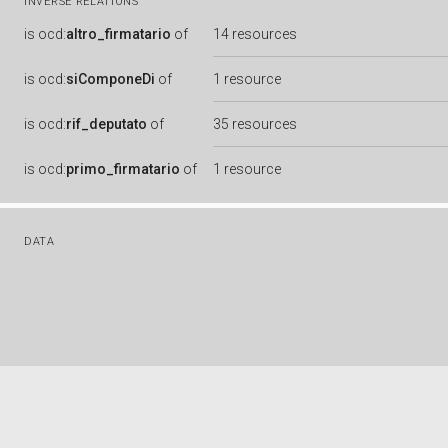
INVERSE RELATIONS
is
ocd:
altro_firmatario
of
14 resources
is
ocd:
siComponeDi
of
1 resource
is
ocd:
rif_deputato
of
35 resources
is
ocd:
primo_firmatario
of
1 resource
DATA