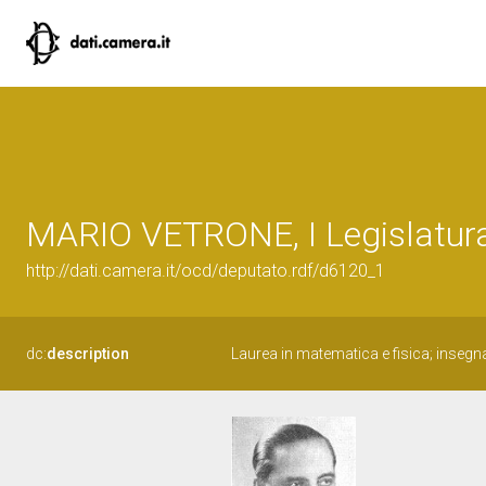
MARIO VETRONE, I Legislatura
http://dati.camera.it/ocd/deputato.rdf/d6120_1
dc:
description
Laurea in matematica e fisica; insegn