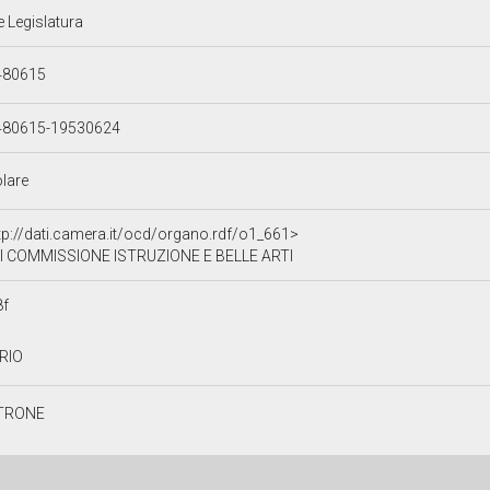
e Legislatura
480615
480615-19530624
olare
tp://dati.camera.it/ocd/organo.rdf/o1_661>
I COMMISSIONE ISTRUZIONE E BELLE ARTI
8f
RIO
TRONE