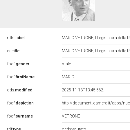
rdfs:
label
MARIO VETRONE, I Legislatura della 
dc:
title
MARIO VETRONE, I Legislatura della 
male
foaf:
gender
MARIO
foaf:
firstName
ods:
modified
2025-11-18T13:45:56Z
foaf:
depiction
http://documenti.camera.it/apps/nu
VETRONE
foaf:
surname
rdf:
type
ocd:deputato