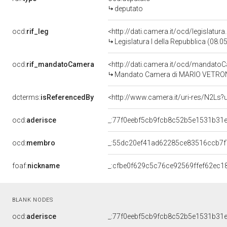
deputato
ocd:
rif_leg
<http://dati.camera.it/ocd/legislatur
Legislatura I della Repubblica (08.
ocd:
rif_mandatoCamera
<http://dati.camera.it/ocd/mandat
Mandato Camera di MARIO VETRONE p
dcterms:
isReferencedBy
<http://www.camera.it/uri-res/N2Ls?
ocd:
aderisce
_:77f0eebf5cb9fcb8c52b5e1531b31
ocd:
membro
_:55dc20ef41ad62285ce83516ccb7f
foaf:
nickname
_:cfbe0f629c5c76ce92569ffef62ec1
BLANK NODES
ocd:
aderisce
_:77f0eebf5cb9fcb8c52b5e1531b31