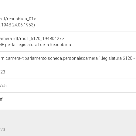
a.rdf/repubblica_01>
05.1948-24.06.1953)
oCamera.rdf/mc1_6120_19480427>
er la Legislatura I della Repubblica
urn:camera-it:parlamento:scheda.personale:camera;1.legislatura;6120>
e23
7c5
8f
e23