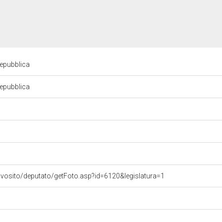
Repubblica
Repubblica
ovosito/deputato/getFoto.asp?id=6120&legislatura=1