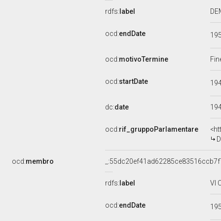
rdfs:
label
DEM
ocd:
endDate
19
ocd:
motivoTermine
Fin
ocd:
startDate
19
dc:
date
19
ocd:
rif_gruppoParlamentare
<ht
D
ocd:
membro
_:55dc20ef41ad62285ce83516ccb7f
rdfs:
label
VI 
ocd:
endDate
19