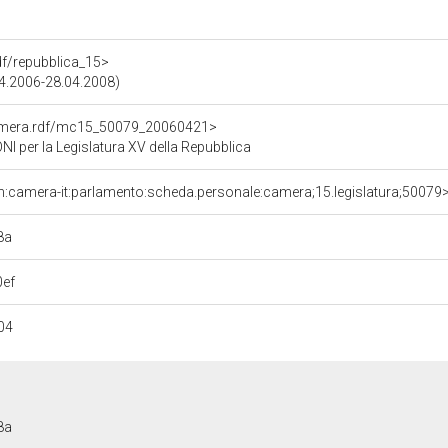
rdf/repubblica_15>
04.2006-28.04.2008)
Camera.rdf/mc15_50079_20060421>
per la Legislatura XV della Repubblica
n:camera-it:parlamento:scheda.personale:camera;15.legislatura;50079
8a
ef
04
8a