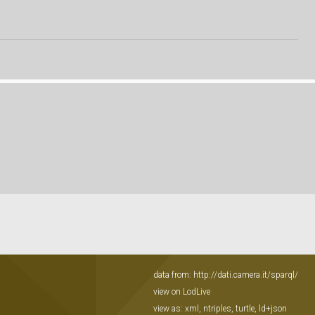
data from:
http://dati.camera.it/sparql/
view on LodLive
view as:
xml
,
ntriples
,
turtle
,
ld+json