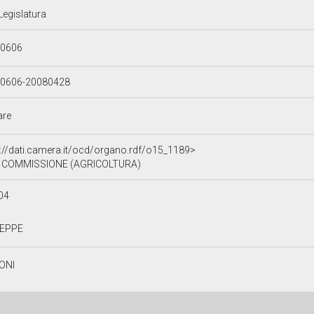
Legislatura
60606
0606-20080428
are
p://dati.camera.it/ocd/organo.rdf/o15_1189>
II COMMISSIONE (AGRICOLTURA)
04
SEPPE
ONI