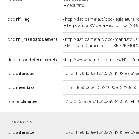
deputato
ocd:
rif_leg
<http://dati.camera.it/ocd/legislatura.
Legislatura XV della Repubblica (28.
ocd:
rif_mandatoCamera
<http://dati.camera.it/ocd/mandato
Mandato Camera di GIUSEPPE FIORONI 
dcterms:
isReferencedBy
<http://www.camera.it/uri-res/N2Ls?ur
ocd:
aderisce
_:dad5fbe0d00ee1d43a2dd203becc2e
ocd:
membro
_:1c854ca5c6b415b24095e13228db50
foaf:
nickname
_:7fbf5d60a99871b4caa934c8591eb1
BLANK NODES
ocd:
aderisce
_:dad5fbe0d00ee1d43a2dd203becc2e