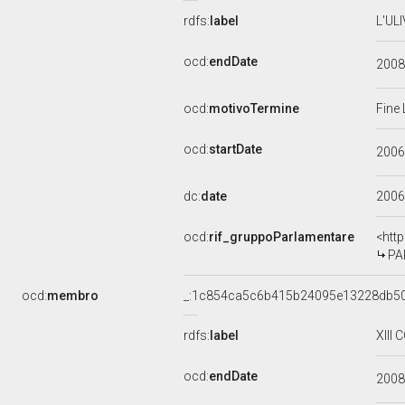
rdfs:
label
L'UL
ocd:
endDate
200
ocd:
motivoTermine
Fine 
ocd:
startDate
200
dc:
date
2006
ocd:
rif_gruppoParlamentare
<htt
PA
ocd:
membro
_:1c854ca5c6b415b24095e13228db50
rdfs:
label
XIII
ocd:
endDate
200