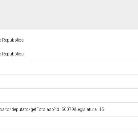
la Repubblica
la Repubblica
vosito/deputato/getFoto.asp?id=50079&legislatura=15