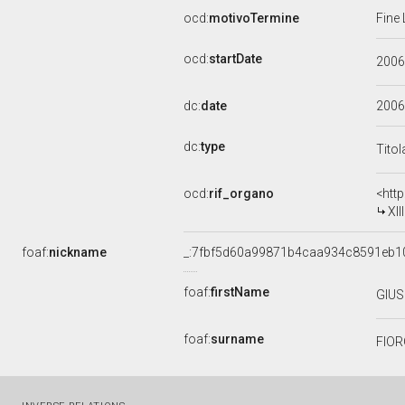
ocd:
motivoTermine
Fine 
ocd:
startDate
200
dc:
date
2006
dc:
type
Titol
ocd:
rif_organo
<htt
XI
foaf:
nickname
_:7fbf5d60a99871b4caa934c8591eb1
foaf:
firstName
GIU
foaf:
surname
FIOR