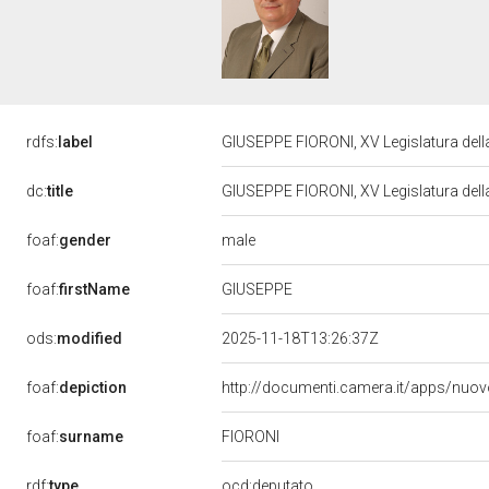
rdfs:
label
GIUSEPPE FIORONI, XV Legislatura del
dc:
title
GIUSEPPE FIORONI, XV Legislatura del
male
foaf:
gender
GIUSEPPE
foaf:
firstName
ods:
modified
2025-11-18T13:26:37Z
foaf:
depiction
http://documenti.camera.it/apps/nuo
FIORONI
foaf:
surname
rdf:
type
ocd:deputato