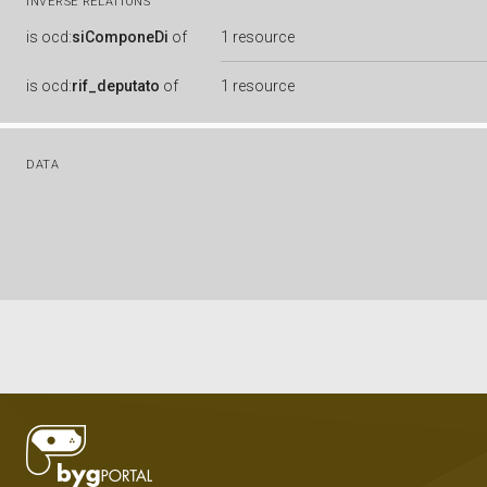
INVERSE RELATIONS
is
ocd:
siComponeDi
of
1 resource
is
ocd:
rif_deputato
of
1 resource
DATA