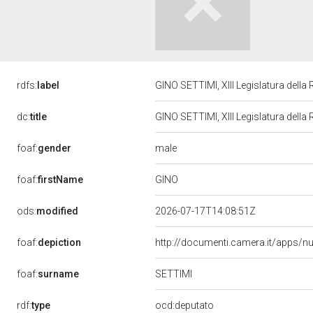
rdfs:
label
GINO SETTIMI, XIII Legislatura della
dc:
title
GINO SETTIMI, XIII Legislatura della
male
foaf:
gender
GINO
foaf:
firstName
ods:
modified
2026-07-17T14:08:51Z
foaf:
depiction
http://documenti.camera.it/apps/n
SETTIMI
foaf:
surname
rdf:
type
ocd:deputato