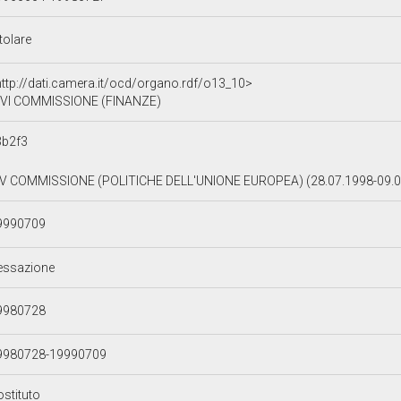
tolare
http://dati.camera.it/ocd/organo.rdf/o13_10>
VI COMMISSIONE (FINANZE)
3b2f3
IV COMMISSIONE (POLITICHE DELL'UNIONE EUROPEA) (28.07.1998-09.
9990709
essazione
9980728
9980728-19990709
ostituto