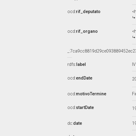
ocd:
rif_deputato
<
ocd:
rif_organo
<
_:7ca9cc8819d29ce093889452ec2
rdfs:
label
I
ocd:
endDate
2
ocd:
motivoTermine
Fi
ocd:
startDate
1
dc:
date
1