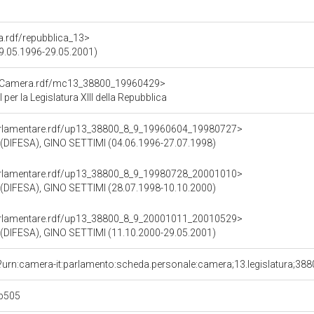
ra.rdf/repubblica_13>
(09.05.1996-29.05.2001)
atoCamera.rdf/mc13_38800_19960429>
r la Legislatura XIII della Repubblica
oParlamentare.rdf/up13_38800_8_9_19960604_19980727>
DIFESA), GINO SETTIMI (04.06.1996-27.07.1998)
oParlamentare.rdf/up13_38800_8_9_19980728_20001010>
DIFESA), GINO SETTIMI (28.07.1998-10.10.2000)
oParlamentare.rdf/up13_38800_8_9_20001011_20010529>
DIFESA), GINO SETTIMI (11.10.2000-29.05.2001)
?urn:camera-it:parlamento:scheda.personale:camera;13.legislatura;38
b505