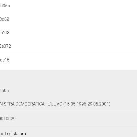
9096a
3d68
3b2f3
3e072
fae15
b505
INISTRA DEMOCRATICA - L'ULIVO (15.05.1996-29.05.2001)
0010529
ne Legislatura