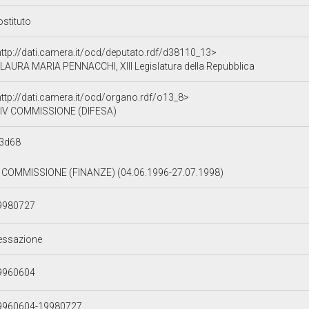
ostituto
http://dati.camera.it/ocd/deputato.rdf/d38110_13>
LAURA MARIA PENNACCHI, XIII Legislatura della Repubblica
http://dati.camera.it/ocd/organo.rdf/o13_8>
IV COMMISSIONE (DIFESA)
3d68
I COMMISSIONE (FINANZE) (04.06.1996-27.07.1998)
9980727
essazione
9960604
9960604-19980727