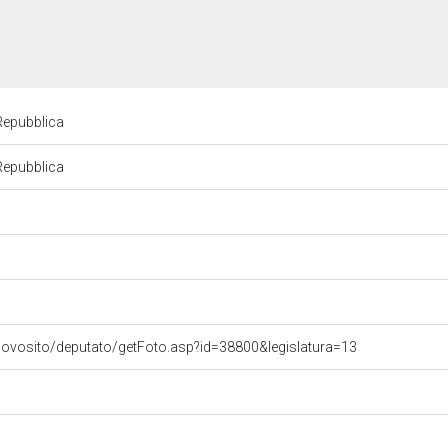
 Repubblica
 Repubblica
uovosito/deputato/getFoto.asp?id=38800&legislatura=13