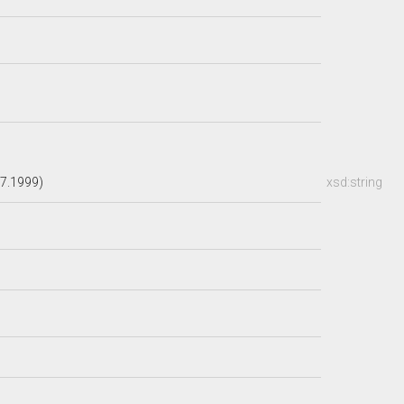
07.1999)
xsd:string