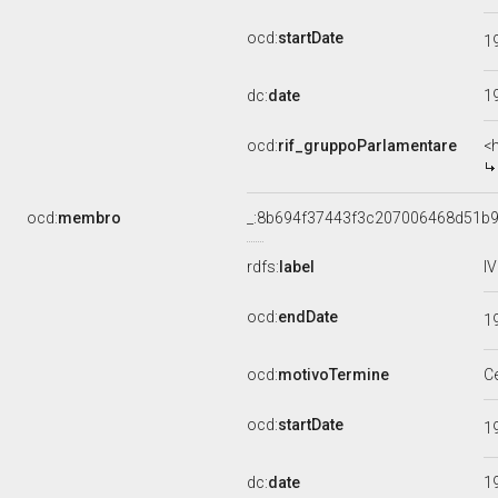
ocd:
startDate
1
dc:
date
1
ocd:
rif_gruppoParlamentare
<
ocd:
membro
_:8b694f37443f3c207006468d51b
rdfs:
label
I
ocd:
endDate
1
ocd:
motivoTermine
C
ocd:
startDate
1
dc:
date
1