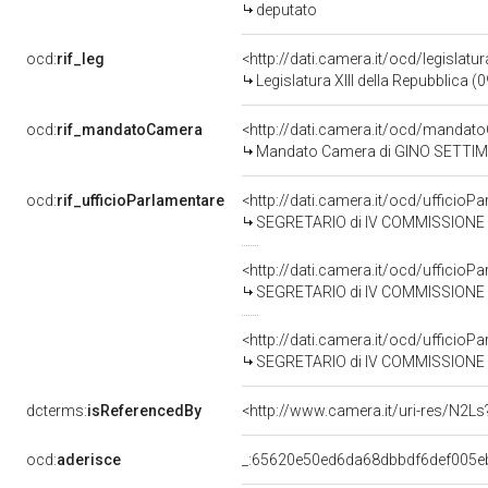
deputato
ocd:
rif_leg
<http://dati.camera.it/ocd/legislatu
Legislatura XIII della Repubblica 
ocd:
rif_mandatoCamera
<http://dati.camera.it/ocd/mand
Mandato Camera di GINO SETTIMI pe
ocd:
rif_ufficioParlamentare
<http://dati.camera.it/ocd/uffici
SEGRETARIO di IV COMMISSIONE (
<http://dati.camera.it/ocd/uffici
SEGRETARIO di IV COMMISSIONE (
<http://dati.camera.it/ocd/uffici
SEGRETARIO di IV COMMISSIONE (
dcterms:
isReferencedBy
<http://www.camera.it/uri-res/N2Ls
ocd:
aderisce
_:65620e50ed6da68dbbdf6def005e