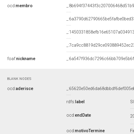
ocd:
membro
_:8b694f37443f3c207006468d51b
_:6a3790d62790665be5fafbe0bed3
_:1450331858efb16e65107a03491
_:7ca9cc8819d29ce093889452ec2
foaf:
nickname
_:6a547f936dc7296c66bb709e5b6
BLANK NODES
ocd:
aderisce
_:65620e50ed6da68dbbdf6def005e
rdfs:
label
S
ocd:
endDate
2
ocd:
motivoTermine
Fi