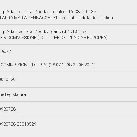
http://dati.camera.it/ocd/deputato.rdf/d38110_13>
LAURA MARIA PENNACCHI, XIII Legislatura della Repubblica
http://dati.camera.it/ocd/organo.rdf/o13_18>
XIV COMMISSIONE (POLITICHE DELL'UNIONE EUROPEA)
3e072
V COMMISSIONE (DIFESA) (28.07.1998-29.05.2001)
0010529
ne Legislatura
9980728
9980728-20010529