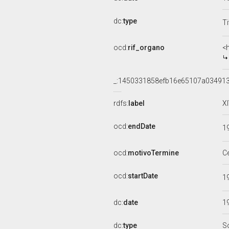
dc:
type
Ti
ocd:
rif_organo
<
_:1450331858efb16e65107a03491
rdfs:
label
X
ocd:
endDate
1
ocd:
motivoTermine
C
ocd:
startDate
1
dc:
date
1
dc:
type
S