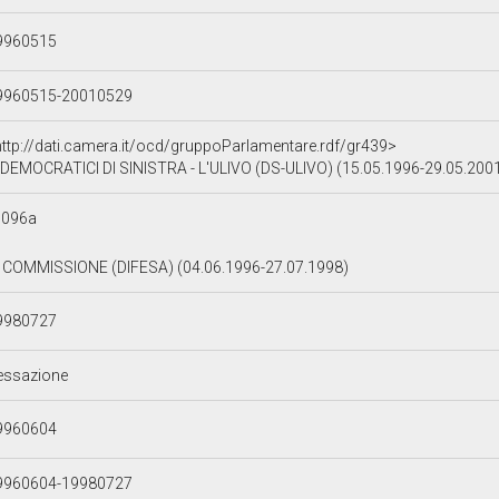
9960515
9960515-20010529
http://dati.camera.it/ocd/gruppoParlamentare.rdf/gr439>
DEMOCRATICI DI SINISTRA - L'ULIVO (DS-ULIVO) (15.05.1996-29.05.200
9096a
V COMMISSIONE (DIFESA) (04.06.1996-27.07.1998)
9980727
essazione
9960604
9960604-19980727