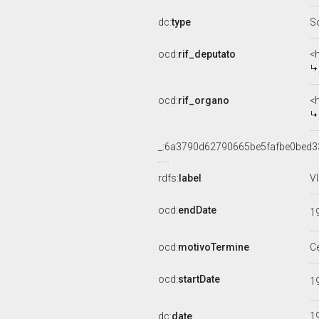
dc:
type
S
ocd:
rif_deputato
<
ocd:
rif_organo
<
_:6a3790d62790665be5fafbe0bed3
rdfs:
label
V
ocd:
endDate
1
ocd:
motivoTermine
C
ocd:
startDate
1
dc:
date
1