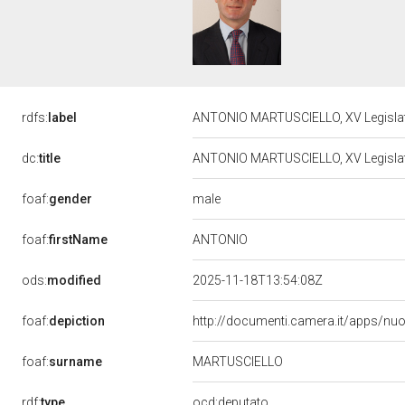
rdfs:
label
ANTONIO MARTUSCIELLO, XV Legislat
dc:
title
ANTONIO MARTUSCIELLO, XV Legislat
male
foaf:
gender
ANTONIO
foaf:
firstName
ods:
modified
2025-11-18T13:54:08Z
foaf:
depiction
http://documenti.camera.it/apps/nu
foaf:
surname
MARTUSCIELLO
rdf:
type
ocd:deputato