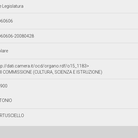
e Legislatura
060606
060606-20080428
olare
tp://dati.camera.it/ocd/organo.rdf/o15_1183>
II COMMISSIONE (CULTURA, SCIENZA E ISTRUZIONE)
0900
TONIO
RTUSCIELLO