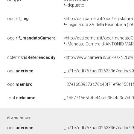
deputato
ocd:
rif_leg
<http://dati.camera.it/ocd/legislatur
Legislatura XV della Repubblica (2
ocd:
rif_mandatoCamera
<http://dati.camera.it/ocd/mandat
Mandato Camera di ANTONIO MARTUS
dcterms:
isReferencedBy
<http://www.camera.it/uri-res/N2Ls?
ocd:
aderisce
_:a71e7cdf757aad02633367eadbe9
ocd:
membro
_:37e1680937ac76c40f71ef9d155f1f
foaf:
nickname
_:1d5771565f9fc444a03544a3c2cb
BLANK NODES
ocd:
aderisce
_:a71e7cdf757aad02633367eadbe9