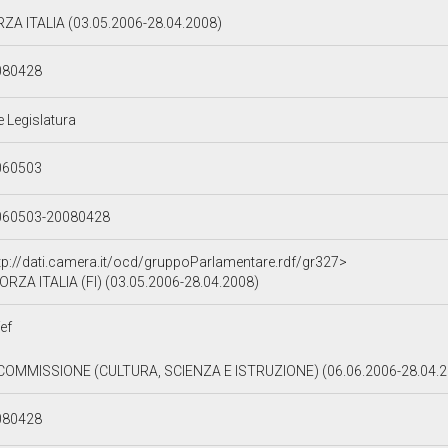
ZA ITALIA (03.05.2006-28.04.2008)
080428
e Legislatura
060503
060503-20080428
tp://dati.camera.it/ocd/gruppoParlamentare.rdf/gr327>
ORZA ITALIA (FI) (03.05.2006-28.04.2008)
ef
 COMMISSIONE (CULTURA, SCIENZA E ISTRUZIONE) (06.06.2006-28.04.
080428