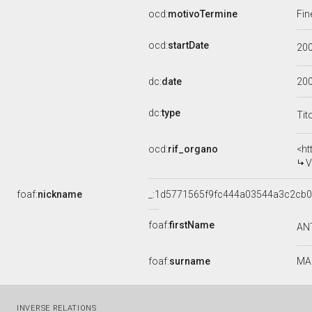
ocd:
motivoTermine
Fin
ocd:
startDate
20
dc:
date
20
dc:
type
Tit
ocd:
rif_organo
<ht
V
foaf:
nickname
_:1d5771565f9fc444a03544a3c2cb
foaf:
firstName
AN
foaf:
surname
MA
INVERSE RELATIONS