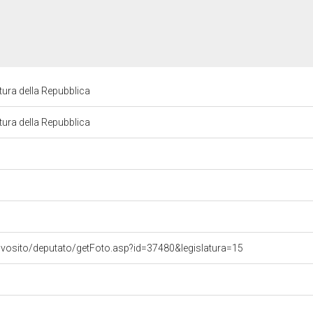
ura della Repubblica
ura della Repubblica
ovosito/deputato/getFoto.asp?id=37480&legislatura=15