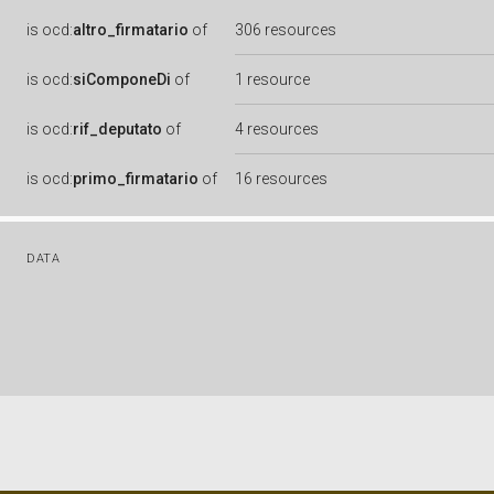
is
ocd:
altro_firmatario
of
306 resources
is
ocd:
siComponeDi
of
1 resource
is
ocd:
rif_deputato
of
4 resources
is
ocd:
primo_firmatario
of
16 resources
DATA