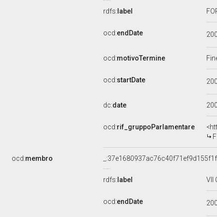
rdfs:
label
FOR
ocd:
endDate
20
ocd:
motivoTermine
Fin
ocd:
startDate
20
dc:
date
20
ocd:
rif_gruppoParlamentare
<ht
F
ocd:
membro
_:37e1680937ac76c40f71ef9d155f1f
rdfs:
label
VII
ocd:
endDate
20