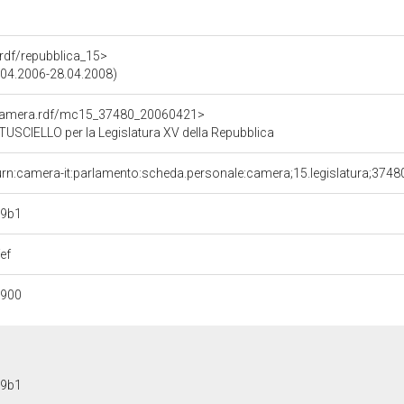
a.rdf/repubblica_15>
8.04.2006-28.04.2008)
oCamera.rdf/mc15_37480_20060421>
CIELLO per la Legislatura XV della Repubblica
urn:camera-it:parlamento:scheda.personale:camera;15.legislatura;3748
99b1
ef
0900
99b1