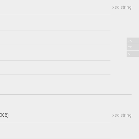
xsd:string
2008)
xsd:string