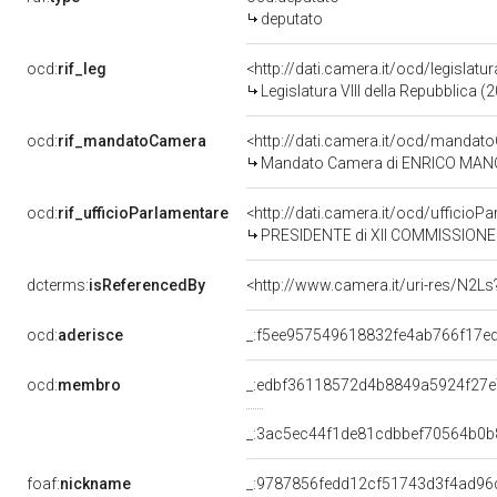
deputato
ocd:
rif_leg
<http://dati.camera.it/ocd/legislatu
Legislatura VIII della Repubblica 
ocd:
rif_mandatoCamera
<http://dati.camera.it/ocd/mand
Mandato Camera di ENRICO MANCA p
ocd:
rif_ufficioParlamentare
<http://dati.camera.it/ocd/uffici
PRESIDENTE di XII COMMISSIONE
dcterms:
isReferencedBy
<http://www.camera.it/uri-res/N2Ls
ocd:
aderisce
_:f5ee957549618832fe4ab766f17e
ocd:
membro
_:edbf36118572d4b8849a5924f27
_:3ac5ec44f1de81cdbbef70564b0b
foaf:
nickname
_:9787856fedd12cf51743d3f4ad96