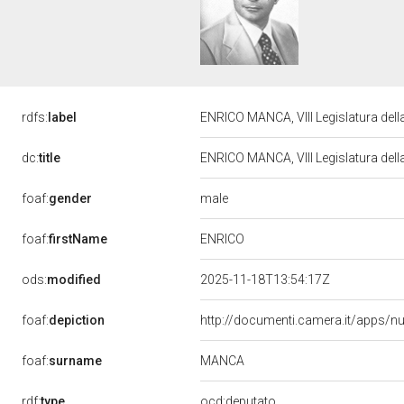
rdfs:
label
ENRICO MANCA, VIII Legislatura del
dc:
title
ENRICO MANCA, VIII Legislatura del
male
foaf:
gender
ENRICO
foaf:
firstName
ods:
modified
2025-11-18T13:54:17Z
foaf:
depiction
http://documenti.camera.it/apps/n
MANCA
foaf:
surname
rdf:
type
ocd:deputato