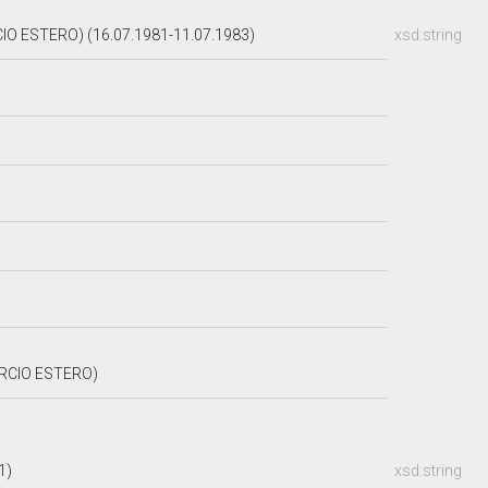
O ESTERO) (16.07.1981-11.07.1983)
xsd:string
ERCIO ESTERO)
81)
xsd:string