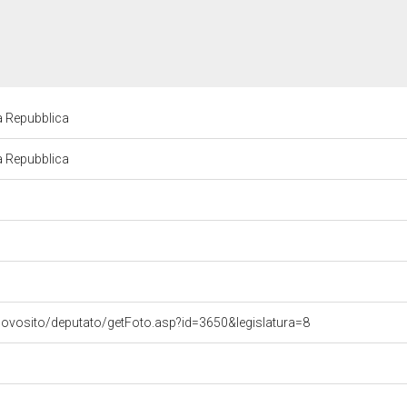
la Repubblica
la Repubblica
uovosito/deputato/getFoto.asp?id=3650&legislatura=8