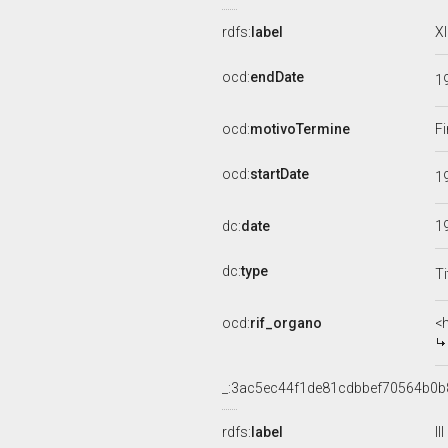
rdfs:
label
X
ocd:
endDate
1
ocd:
motivoTermine
Fi
ocd:
startDate
1
dc:
date
1
dc:
type
Ti
ocd:
rif_organo
<
_:3ac5ec44f1de81cdbbef70564b0b
rdfs:
label
I