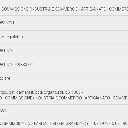
II COMMISSIONE (INDUSTRIA E COMMERCIO - ARTIGIANATO - COMMERCI
9830711
ne Legislatura
9810716
9810716-19830711
tolare
http://dati.camera.it/ocd/organo.rdf/o8_1089>
XII COMMISSIONE (INDUSTRIA E COMMERCIO - ARTIGIANATO - COMM
861a
II COMMISSIONE (AFFARI ESTERI - EMIGRAZIONE) (11.07.1979-15.07.19