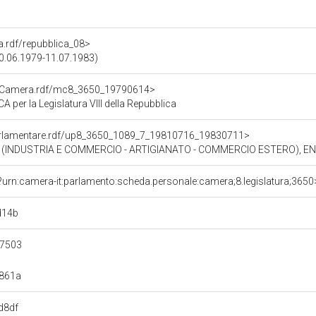
ra.rdf/repubblica_08>
(20.06.1979-11.07.1983)
atoCamera.rdf/mc8_3650_19790614>
er la Legislatura VIII della Repubblica
oParlamentare.rdf/up8_3650_1089_7_19810716_19830711>
 (INDUSTRIA E COMMERCIO - ARTIGIANATO - COMMERCIO ESTERO), EN
?urn:camera-it:parlamento:scheda.personale:camera;8.legislatura;3650
d14b
e7503
861a
d8df