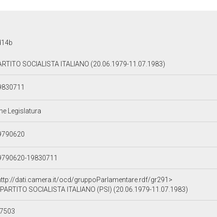
d14b
ARTITO SOCIALISTA ITALIANO (20.06.1979-11.07.1983)
9830711
ne Legislatura
9790620
9790620-19830711
http://dati.camera.it/ocd/gruppoParlamentare.rdf/gr291>
PARTITO SOCIALISTA ITALIANO (PSI) (20.06.1979-11.07.1983)
e7503