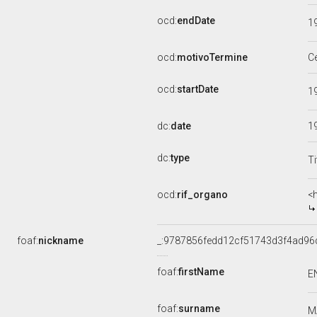
ocd:
endDate
1
ocd:
motivoTermine
C
ocd:
startDate
1
dc:
date
1
dc:
type
Ti
ocd:
rif_organo
<
foaf:
nickname
_:9787856fedd12cf51743d3f4ad96
foaf:
firstName
E
foaf:
surname
M