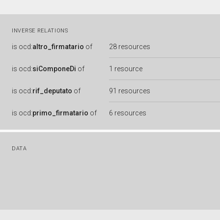
INVERSE RELATIONS
is
ocd:
altro_firmatario
of
28 resources
is
ocd:
siComponeDi
of
1 resource
is
ocd:
rif_deputato
of
91 resources
is
ocd:
primo_firmatario
of
6 resources
DATA