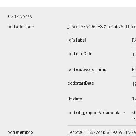
BLANK NODES
ocd:
aderisce
_:f5ee957549618832fe4ab766f17e
rdfs:
label
P
ocd:
endDate
1
ocd:
motivoTermine
Fi
ocd:
startDate
1
dc:
date
1
ocd:
rif_gruppoParlamentare
<
ocd:
membro
_:edbf36118572d4b8849a5924f27