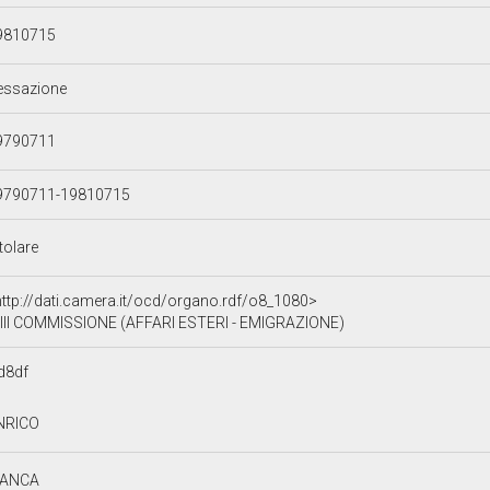
9810715
essazione
9790711
9790711-19810715
tolare
http://dati.camera.it/ocd/organo.rdf/o8_1080>
III COMMISSIONE (AFFARI ESTERI - EMIGRAZIONE)
d8df
NRICO
ANCA