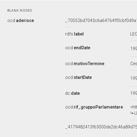
BLANK NODES
ocd:
aderisce
_:70552bd7043c6a64764ff0cbf0d9a
rdfs:
label
LEG
ocd:
endDate
19
ocd:
motivoTermine
Ce
ocd:
startDate
19
dc:
date
19
ocd:
rif_gruppoParlamentare
<ht
L
_:4179482413f63000de2dc46a89d7