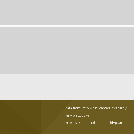
data from:
http://dati.camera.it/sparql/
view on LodLive
view as:
xml
,
ntriples
,
turtle
,
ld+json