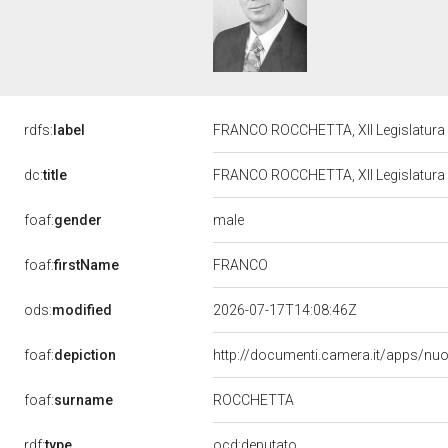
rdfs:
label
FRANCO ROCCHETTA, XII Legislatura 
dc:
title
FRANCO ROCCHETTA, XII Legislatura 
male
foaf:
gender
FRANCO
foaf:
firstName
ods:
modified
2026-07-17T14:08:46Z
foaf:
depiction
http://documenti.camera.it/apps/nu
foaf:
surname
ROCCHETTA
rdf:
type
ocd:deputato