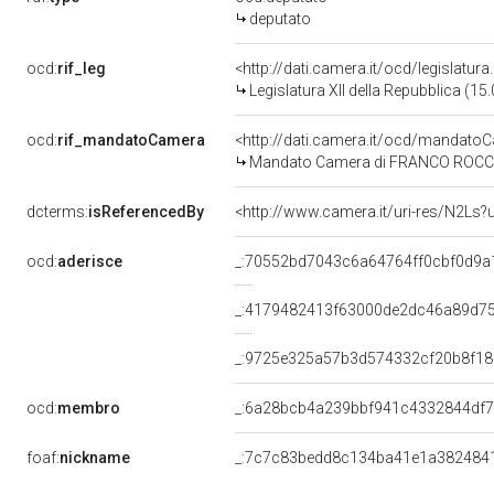
deputato
ocd:
rif_leg
<http://dati.camera.it/ocd/legislatur
Legislatura XII della Repubblica (1
ocd:
rif_mandatoCamera
<http://dati.camera.it/ocd/mandat
Mandato Camera di FRANCO ROCCHET
dcterms:
isReferencedBy
<http://www.camera.it/uri-res/N2Ls?
ocd:
aderisce
_:70552bd7043c6a64764ff0cbf0d9a
_:4179482413f63000de2dc46a89d7
_:9725e325a57b3d574332cf20b8f18
ocd:
membro
_:6a28bcb4a239bbf941c4332844df7
foaf:
nickname
_:7c7c83bedd8c134ba41e1a382484