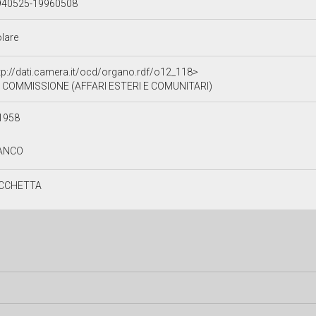
940525-19960508
olare
tp://dati.camera.it/ocd/organo.rdf/o12_118>
II COMMISSIONE (AFFARI ESTERI E COMUNITARI)
1958
ANCO
CCHETTA