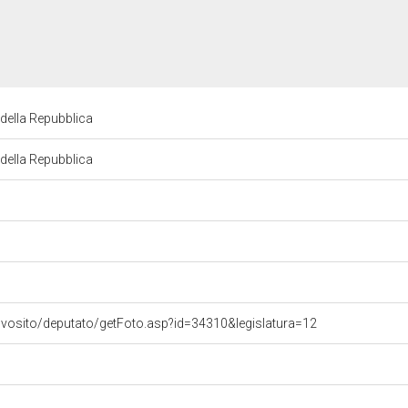
della Repubblica
della Repubblica
ovosito/deputato/getFoto.asp?id=34310&legislatura=12