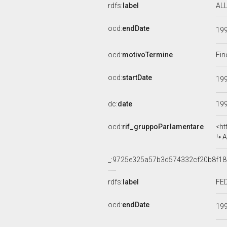
rdfs:
label
ALL
ocd:
endDate
19
ocd:
motivoTermine
Fin
ocd:
startDate
19
dc:
date
19
ocd:
rif_gruppoParlamentare
<ht
A
_:9725e325a57b3d574332cf20b8f18
rdfs:
label
FED
ocd:
endDate
19