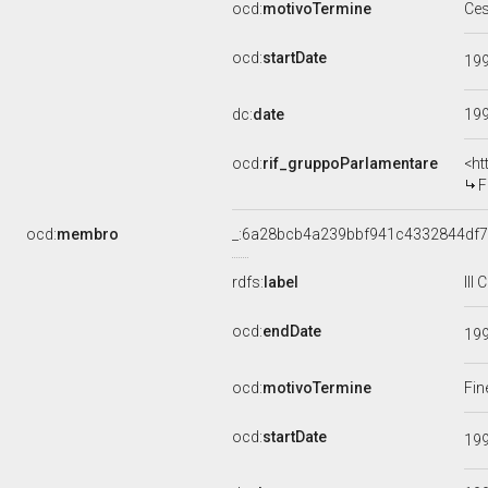
ocd:
motivoTermine
Ce
ocd:
startDate
19
dc:
date
19
ocd:
rif_gruppoParlamentare
<ht
F
ocd:
membro
_:6a28bcb4a239bbf941c4332844df7
rdfs:
label
III
ocd:
endDate
19
ocd:
motivoTermine
Fin
ocd:
startDate
19