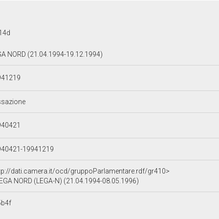
14d
A NORD (21.04.1994-19.12.1994)
941219
ssazione
940421
940421-19941219
tp://dati.camera.it/ocd/gruppoParlamentare.rdf/gr410>
EGA NORD (LEGA-N) (21.04.1994-08.05.1996)
5b4f