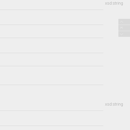
xsd:string
xsd:string