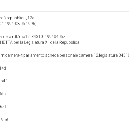
a.rdf/repubblica_12>
5.04.1994-08.05.1996)
oCamera.rdf/mc12_34310_19940405>
TA per la Legislatura XII della Repubblica
urn:camera-it:parlamento:scheda.personale:camera;12.legislatura;3431
14d
5b4f
6fc
6af
1958