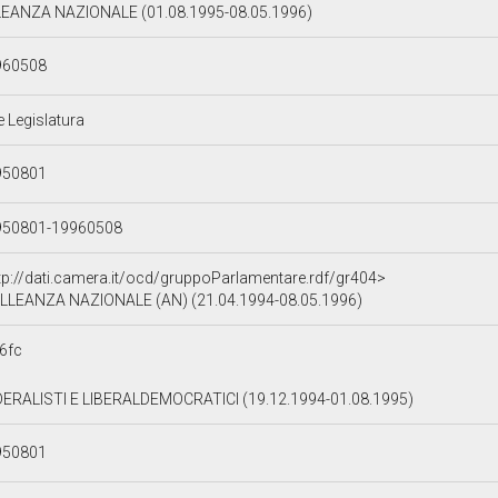
EANZA NAZIONALE (01.08.1995-08.05.1996)
960508
e Legislatura
950801
950801-19960508
tp://dati.camera.it/ocd/gruppoParlamentare.rdf/gr404>
LLEANZA NAZIONALE (AN) (21.04.1994-08.05.1996)
6fc
ERALISTI E LIBERALDEMOCRATICI (19.12.1994-01.08.1995)
950801