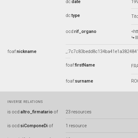
dc:
date
19
dc:
type
Tit
ocd:
rif_organo
<ht
I
foaf:
nickname
_:7c7c83bedd8c134ba41e1a382484
foaf:
firstName
FR
foaf:
surname
RO
INVERSE RELATIONS
is
ocd:
altro_firmatario
of
23 resources
is
ocd:
siComponeDi
of
1 resource