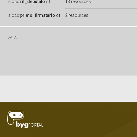
is
ocd:
rif_deputato
of
13 resources
is
ocd:
primo_firmatario
of
2 resources
DATA