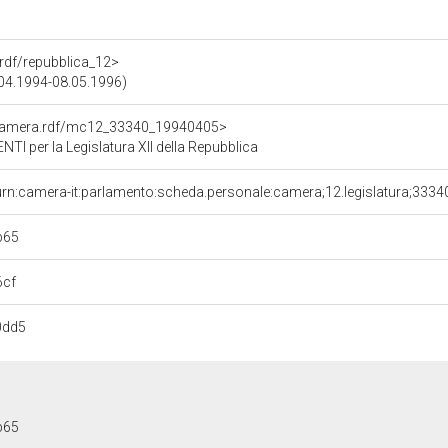
a.rdf/repubblica_12>
5.04.1994-08.05.1996)
oCamera.rdf/mc12_33340_19940405>
 per la Legislatura XII della Repubblica
urn:camera-it:parlamento:scheda.personale:camera;12.legislatura;3334
b65
6cf
0dd5
b65