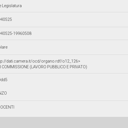
e Legislatura
940525
940525-19960508
olare
tp://dati.camera.it/ocd/organo.rdf/o12_126>
I COMMISSIONE (LAVORO PUBBLICO E PRIVATO)
0dd5
NZO
NOCENTI