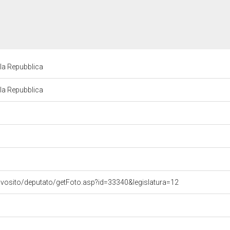
lla Repubblica
lla Repubblica
ovosito/deputato/getFoto.asp?id=33340&legislatura=12