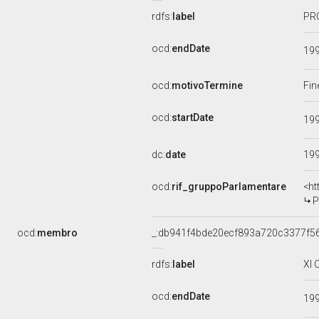
rdfs:
label
PRO
ocd:
endDate
19
ocd:
motivoTermine
Fin
ocd:
startDate
19
dc:
date
19
ocd:
rif_gruppoParlamentare
<ht
P
ocd:
membro
_:db941f4bde20ecf893a720c3377f5
rdfs:
label
XI 
ocd:
endDate
19