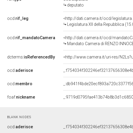
deputato
ocd:
rif_leg
<http://dati.camera.it/ocd/legislatur
Legislatura XII della Repubblica (1
ocd:
rif_mandatoCamera
<http://dati.camera.it/ocd/mandat
Mandato Camera di RENZO INNOCENTI
dcterms:
isReferencedBy
<http://www.camera.it/uri-res/N2Ls?
ocd:
aderisce
_:f754034f302246ef32137656308e4
ocd:
membro
_:db941f4bde20ecf893a720c3377f5
foaf:
nickname
_:9719d0795fae413b74b8b3d1c685
BLANK NODES
ocd:
aderisce
_:f754034f302246ef32137656308e4