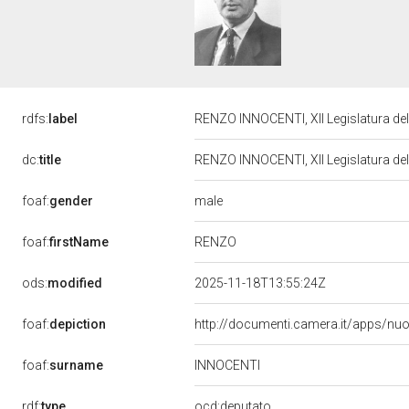
rdfs:
label
RENZO INNOCENTI, XII Legislatura de
dc:
title
RENZO INNOCENTI, XII Legislatura de
male
foaf:
gender
RENZO
foaf:
firstName
ods:
modified
2025-11-18T13:55:24Z
foaf:
depiction
http://documenti.camera.it/apps/nu
foaf:
surname
INNOCENTI
rdf:
type
ocd:deputato