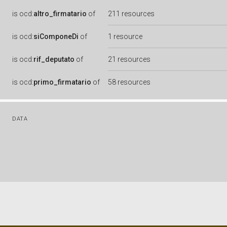
is
ocd:
altro_firmatario
of
211 resources
is
ocd:
siComponeDi
of
1 resource
is
ocd:
rif_deputato
of
21 resources
is
ocd:
primo_firmatario
of
58 resources
DATA