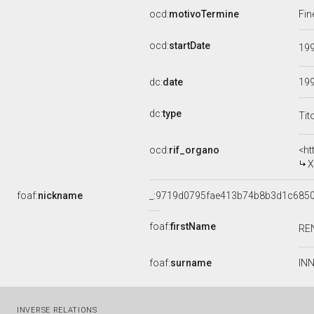
ocd:
motivoTermine
Fin
ocd:
startDate
19
dc:
date
19
dc:
type
Tit
ocd:
rif_organo
<ht
X
foaf:
nickname
_:9719d0795fae413b74b8b3d1c685
foaf:
firstName
RE
foaf:
surname
IN
INVERSE RELATIONS