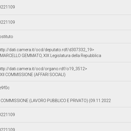
0221109
0221109
ostituto
http://dati.camera.it/ocd/deputato.rdf/d307332_19>
MARCELLO GEMMATO, XIX Legislatura della Repubblica
http://dati.camera.it/ocd/organo.rdf/o19_3512>
XII COMMISSIONE (AFFARI SOCIALI)
e9f0c
I COMMISSIONE (LAVORO PUBBLICO E PRIVATO) (09.11.2022
0221109
0221109