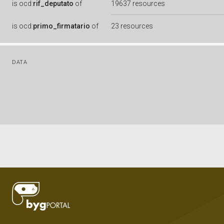
is
ocd:
rif_deputato
of
19637 resources
is
ocd:
primo_firmatario
of
23 resources
DATA