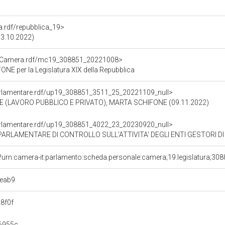
ra.rdf/repubblica_19>
13.10.2022)
atoCamera.rdf/mc19_308851_20221008>
E per la Legislatura XIX della Repubblica
oParlamentare.rdf/up19_308851_3511_25_20221109_null>
 (LAVORO PUBBLICO E PRIVATO), MARTA SCHIFONE (09.11.2022)
oParlamentare.rdf/up19_308851_4022_23_20230920_null>
TARE DI CONTROLLO SULL'ATTIVITA' DEGLI ENTI GESTORI DI FORME OBBLIGATOR
?urn:camera-it:parlamento:scheda.personale:camera;19.legislatura;30
eab9
8f0f
6955c