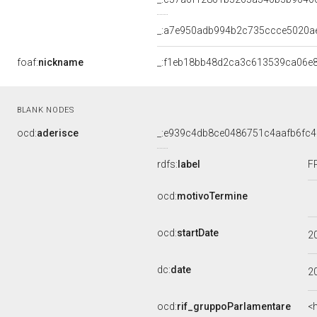
_:a7e950adb994b2c735ccce5020a
foaf:
nickname
_:f1eb18bb48d2ca3c613539ca06e
BLANK NODES
ocd:
aderisce
_:e939c4db8ce0486751c4aafb6fc4
rdfs:
label
F
ocd:
motivoTermine
ocd:
startDate
2
dc:
date
2
ocd:
rif_gruppoParlamentare
<