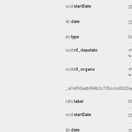
ocd:
startDate
2
dc:
date
2
dc:
type
S
ocd:
rif_deputato
<
ocd:
rif_organo
<
_:a7e950adb994b2c735ccce5020a
rdfs:
label
X
ocd:
startDate
2
dc:
date
2