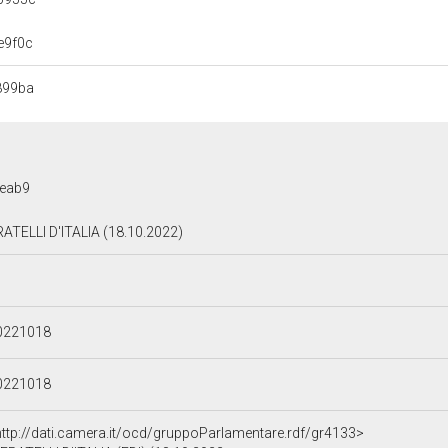
e9f0c
899ba
eab9
RATELLI D'ITALIA (18.10.2022)
0221018
0221018
http://dati.camera.it/ocd/gruppoParlamentare.rdf/gr4133>