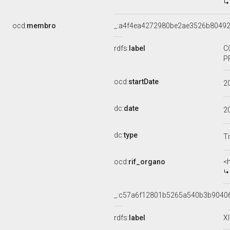
ocd:
membro
_:a4f4ea4272980be2ae3526b80492
rdfs:
label
C
P
ocd:
startDate
2
dc:
date
2
dc:
type
Ti
ocd:
rif_organo
<
_:c57a6f12801b5265a540b3b9040
rdfs:
label
X