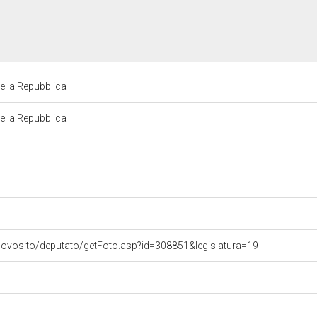
ella Repubblica
ella Repubblica
uovosito/deputato/getFoto.asp?id=308851&legislatura=19