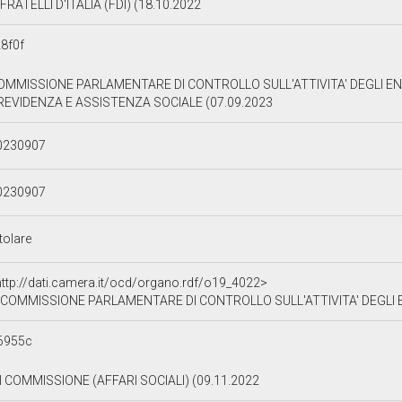
FRATELLI D'ITALIA (FDI) (18.10.2022
8f0f
OMMISSIONE PARLAMENTARE DI CONTROLLO SULL'ATTIVITA' DEGLI ENT
REVIDENZA E ASSISTENZA SOCIALE (07.09.2023
0230907
0230907
tolare
http://dati.camera.it/ocd/organo.rdf/o19_4022>
COMMISSIONE PARLAMENTARE DI CONTROLLO SULL'ATTIVITA' DEGLI ENTI GESTORI 
6955c
II COMMISSIONE (AFFARI SOCIALI) (09.11.2022