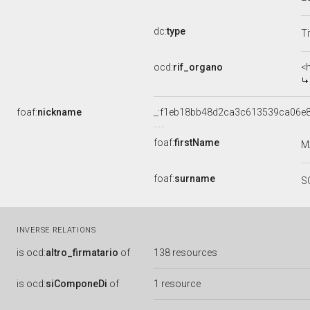
dc:
type
Ti
ocd:
rif_organo
<
foaf:
nickname
_:f1eb18bb48d2ca3c613539ca06e
foaf:
firstName
M
foaf:
surname
S
INVERSE RELATIONS
is
ocd:
altro_firmatario
of
138 resources
is
ocd:
siComponeDi
of
1 resource