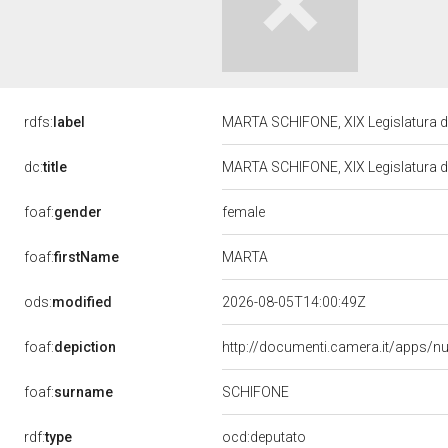
rdfs:
label
MARTA SCHIFONE, XIX Legislatura d
dc:
title
MARTA SCHIFONE, XIX Legislatura d
female
foaf:
gender
MARTA
foaf:
firstName
ods:
modified
2026-08-05T14:00:49Z
foaf:
depiction
http://documenti.camera.it/apps/n
SCHIFONE
foaf:
surname
rdf:
type
ocd:deputato