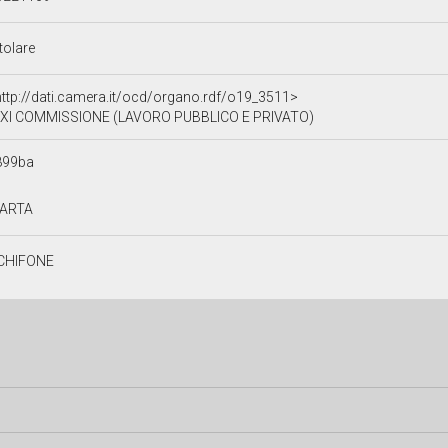
tolare
http://dati.camera.it/ocd/organo.rdf/o19_3511>
XI COMMISSIONE (LAVORO PUBBLICO E PRIVATO)
899ba
ARTA
CHIFONE