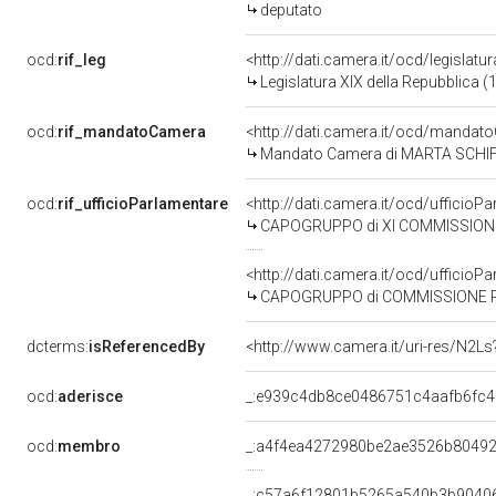
deputato
ocd:
rif_leg
<http://dati.camera.it/ocd/legislatu
Legislatura XIX della Repubblica (
ocd:
rif_mandatoCamera
<http://dati.camera.it/ocd/mand
Mandato Camera di MARTA SCHIFON
ocd:
rif_ufficioParlamentare
<http://dati.camera.it/ocd/uffici
CAPOGRUPPO di XI COMMISSIONE
<http://dati.camera.it/ocd/uffici
CAPOGRUPPO di COMMISSIONE PARLAMEN
dcterms:
isReferencedBy
<http://www.camera.it/uri-res/N2Ls
ocd:
aderisce
_:e939c4db8ce0486751c4aafb6fc4
ocd:
membro
_:a4f4ea4272980be2ae3526b80492
_:c57a6f12801b5265a540b3b9040