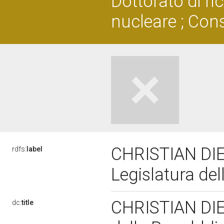
Dottorato di ri
nucleare ; Con
CHRISTIAN DIE
rdfs:
label
Legislatura de
CHRISTIAN DIE
dc:
title