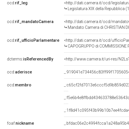
ocd:
rif_leg
<http://dati.camera.it/ocd/legislatu
Legislatura XIX della Repubblica (
ocd:
rif_mandatoCamera
<http://dati.camera.it/ocd/mand
Mandato Camera di CHRISTIAN DIEG
ocd:
rif_ufficioParlamentare
<http://dati.camera.it/ocd/uffici
CAPOGRUPPO di COMMISSIONE PARLAMENTARE DI 
dcterms:
isReferencedBy
<http://www.camera.it/uri-res/N2Ls
ocd:
aderisce
_:919041e734456c83ff99f1705605
ocd:
membro
_:c65cf2fd7013e6cccf5d9b859d02
_:f5e6b4e8ffbdd434633788e53643
_:1f8d41c095f43b99b10b7ee4fcda
foaf:
nickname
_:bfdac06e2c4994fcca1a248a95b4