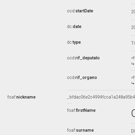
ocd:
startDate
2
dc:
date
2
dc:
type
Ti
ocd:
rif_deputato
<
ocd:
rif_organo
<
foaf:
nickname
_:bfdac06e2c4994fcca1a248a95b4
foaf:
firstName
foaf:
surname
D