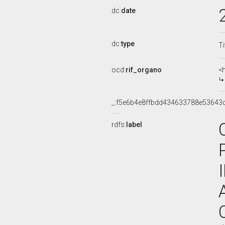
dc:
date
dc:
type
Ti
ocd:
rif_organo
<
_:f5e6b4e8ffbdd434633788e53643
rdfs:
label