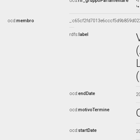
ocd:
rif_gruppoParlamentare
<
ocd:
membro
_:c65cf2fd7013e6cccf5d9b859d02
rdfs:
label
ocd:
endDate
2
ocd:
motivoTermine
ocd:
startDate
2