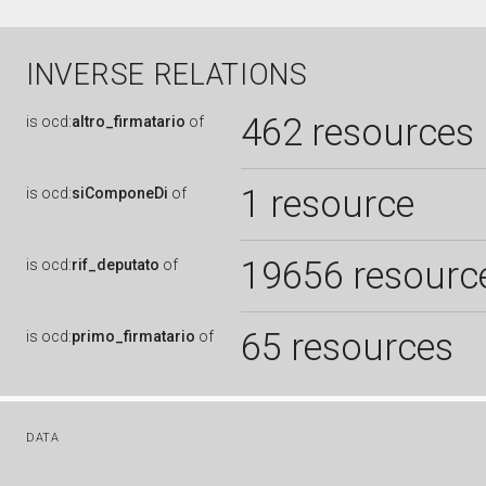
INVERSE RELATIONS
462 resources
is
ocd:
altro_firmatario
of
1 resource
is
ocd:
siComponeDi
of
19656 resourc
is
ocd:
rif_deputato
of
65 resources
is
ocd:
primo_firmatario
of
DATA