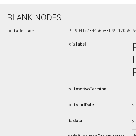
BLANK NODES
ocd:
aderisce
_:919041e734456c83ff99f1705605
rdfs:
label
ocd:
motivoTermine
ocd:
startDate
2
dc:
date
2