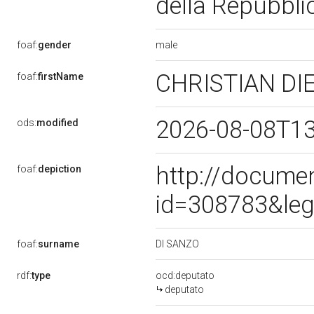
della Repubbl
male
foaf:
gender
CHRISTIAN D
foaf:
firstName
2026-08-08T1
ods:
modified
http://docume
foaf:
depiction
id=308783&leg
DI SANZO
foaf:
surname
rdf:
type
ocd:deputato
deputato