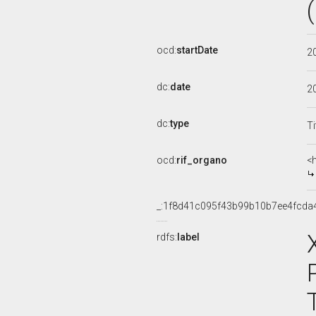
ocd:
startDate
2
dc:
date
2
dc:
type
Ti
ocd:
rif_organo
<
_:1f8d41c095f43b99b10b7ee4fcda
rdfs:
label