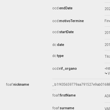
ocd:
endDate
20
ocd:
motivoTermine
Fin
ocd:
startDate
20
dc:
date
20
dc:
type
Tit
ocd:
rif_organo
<ht
V
foaf:
nickname
_:b1f435659779aa791527e9ab0168
foaf:
firstName
AD
foaf:
surname
VA