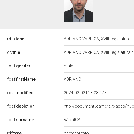
rdfs:
label
ADRIANO VARRICA, XVIII Legislatura d
dc:
title
ADRIANO VARRICA, XVIII Legislatura d
male
foaf:
gender
ADRIANO
foaf:
firstName
ods:
modified
2024-02-02T13:28:47Z
foaf:
depiction
http://documenti.camera.it/apps/nu
VARRICA
foaf:
surname
rdf:
type
ocd:deputato