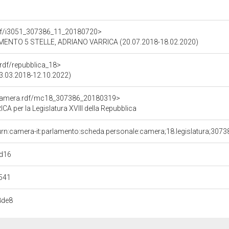
.rdf/i3051_307386_11_20180720>
MENTO 5 STELLE, ADRIANO VARRICA (20.07.2018-18.02.2020)
a.rdf/repubblica_18>
(23.03.2018-12.10.2022)
oCamera.rdf/mc18_307386_20180319>
per la Legislatura XVIII della Repubblica
urn:camera-it:parlamento:scheda.personale:camera;18.legislatura;307
d16
541
8de8