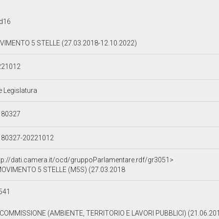
d16
IMENTO 5 STELLE (27.03.2018-12.10.2022)
221012
e Legislatura
180327
180327-20221012
tp://dati.camera.it/ocd/gruppoParlamentare.rdf/gr3051>
OVIMENTO 5 STELLE (M5S) (27.03.2018
541
I COMMISSIONE (AMBIENTE, TERRITORIO E LAVORI PUBBLICI) (21.06.20