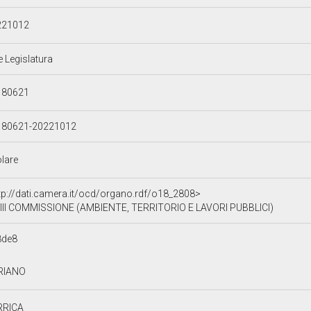
221012
e Legislatura
180621
180621-20221012
olare
tp://dati.camera.it/ocd/organo.rdf/o18_2808>
III COMMISSIONE (AMBIENTE, TERRITORIO E LAVORI PUBBLICI)
8de8
RIANO
RRICA