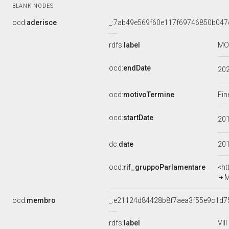
BLANK NODES
ocd:
aderisce
_:7ab49e569f60e117f69746850b047
rdfs:
label
MOV
ocd:
endDate
20
ocd:
motivoTermine
Fin
ocd:
startDate
20
dc:
date
20
ocd:
rif_gruppoParlamentare
<ht
M
ocd:
membro
_:e21124d84428b8f7aea3f55e9c1d7
rdfs:
label
VII