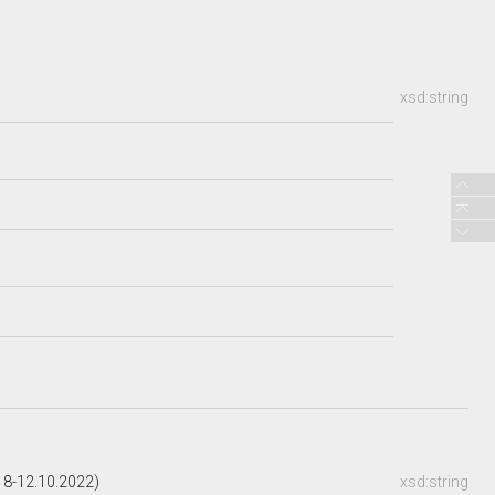
xsd:string
18-12.10.2022)
xsd:string