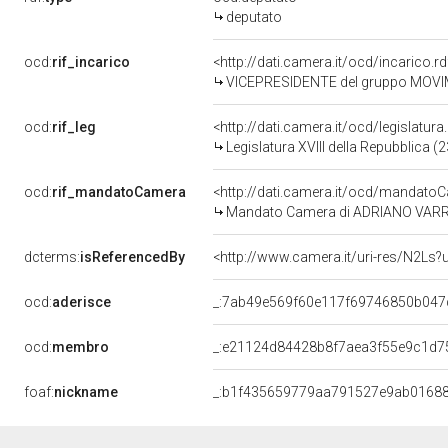
deputato
ocd:
rif_incarico
<http://dati.camera.it/ocd/incarico
VICEPRESIDENTE del gruppo MOVI
ocd:
rif_leg
<http://dati.camera.it/ocd/legislatur
Legislatura XVIII della Repubblica 
ocd:
rif_mandatoCamera
<http://dati.camera.it/ocd/mandat
Mandato Camera di ADRIANO VARRICA 
dcterms:
isReferencedBy
<http://www.camera.it/uri-res/N2Ls?
ocd:
aderisce
_:7ab49e569f60e117f69746850b047
ocd:
membro
_:e21124d84428b8f7aea3f55e9c1d7
foaf:
nickname
_:b1f435659779aa791527e9ab0168