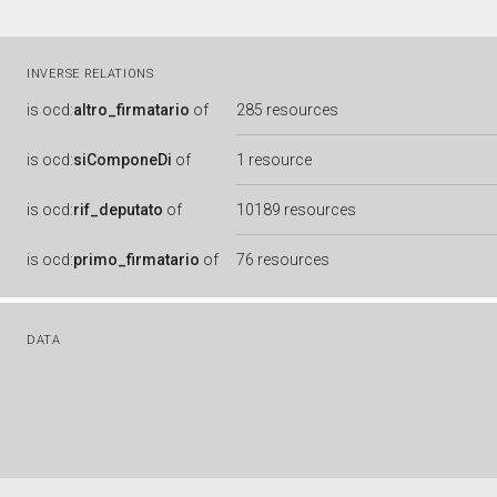
INVERSE RELATIONS
is
ocd:
altro_firmatario
of
285 resources
is
ocd:
siComponeDi
of
1 resource
is
ocd:
rif_deputato
of
10189 resources
is
ocd:
primo_firmatario
of
76 resources
DATA