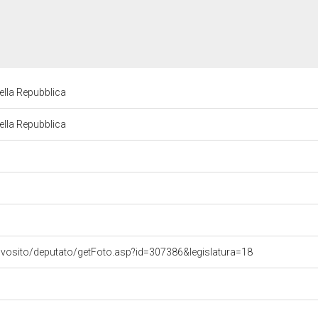
ella Repubblica
ella Repubblica
ovosito/deputato/getFoto.asp?id=307386&legislatura=18