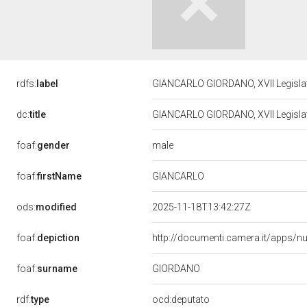
rdfs:
label
GIANCARLO GIORDANO, XVII Legislat
dc:
title
GIANCARLO GIORDANO, XVII Legislat
male
foaf:
gender
foaf:
firstName
GIANCARLO
ods:
modified
2025-11-18T13:42:27Z
foaf:
depiction
http://documenti.camera.it/apps/n
GIORDANO
foaf:
surname
rdf:
type
ocd:deputato