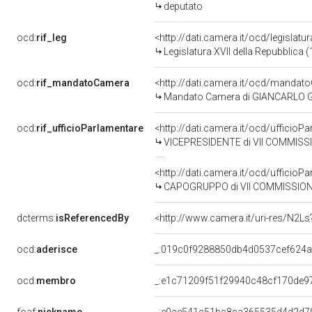
deputato
ocd:
rif_leg
<http://dati.camera.it/ocd/legislatu
Legislatura XVII della Repubblica
ocd:
rif_mandatoCamera
<http://dati.camera.it/ocd/mand
Mandato Camera di GIANCARLO GIO
ocd:
rif_ufficioParlamentare
<http://dati.camera.it/ocd/uffic
VICEPRESIDENTE di VII COMMISS
<http://dati.camera.it/ocd/uffic
CAPOGRUPPO di VII COMMISSIONE
dcterms:
isReferencedBy
<http://www.camera.it/uri-res/N2Ls
ocd:
aderisce
_:019c0f9288850db4d0537cef624
ocd:
membro
_:e1c71209f51f29940c48cf170de9