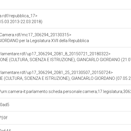
ra.rdf/repubblica_17>
 (15.03.2013-22.03.2018)
atoCamera.rdf/mc17_306294_20130315>
RDANO per la Legislatura XVII della Repubblica
ioParlamentare.rdf/up17_306294_2081_8_20150721_20180322>
IONE (CULTURA, SCIENZA E ISTRUZIONE), GIANCARLO GIORDANO (21.07
ioParlamentare.rdf/up17_306294_2081_25_20130507_20150724>
 (CULTURA, SCIENZA E ISTRUZIONE), GIANCARLO GIORDANO (07.05.2
?urn:camera-it:parlamento:scheda.personale:camera;17.legislatura;30
a0ad5
759f