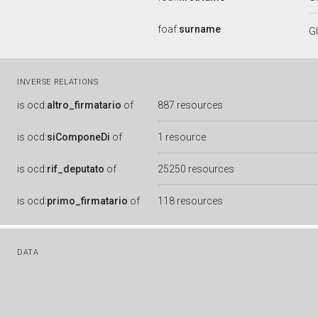
foaf:
surname
G
INVERSE RELATIONS
is
ocd:
altro_firmatario
of
887 resources
is
ocd:
siComponeDi
of
1 resource
is
ocd:
rif_deputato
of
25250 resources
is
ocd:
primo_firmatario
of
118 resources
DATA