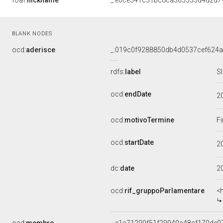
foaf:
nickname
_:e0ce541c51bc8ca365535d4d2d7
BLANK NODES
ocd:
aderisce
_:019c0f9288850db4d0537cef624
rdfs:
label
S
ocd:
endDate
2
ocd:
motivoTermine
Fi
ocd:
startDate
2
dc:
date
2
ocd:
rif_gruppoParlamentare
<