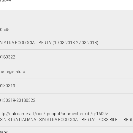
9a644
a0ad5
INISTRA ECOLOGIA LIBERTA' (19.03.2013-22.03.2018)
0180322
ne Legislatura
0130319
0130319-20180322
http://dati.camera.it/ocd/gruppoParlamentare.rdf/gr1609>
SINISTRA ITALIANA - SINISTRA ECOLOGIA LIBERTA' - POSSIBILE - LIBERI