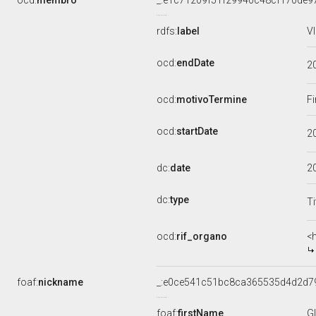
ocd:
membro
_:e1c71209f51f29940c48cf170de9
rdfs:
label
V
ocd:
endDate
2
ocd:
motivoTermine
Fi
ocd:
startDate
2
dc:
date
2
dc:
type
Ti
ocd:
rif_organo
<
foaf:
nickname
_:e0ce541c51bc8ca365535d4d2d7
foaf:
firstName
G