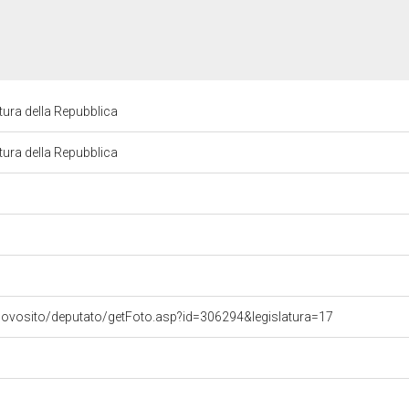
ura della Repubblica
ura della Repubblica
uovosito/deputato/getFoto.asp?id=306294&legislatura=17