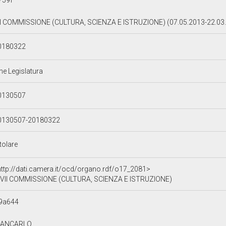
759f
II COMMISSIONE (CULTURA, SCIENZA E ISTRUZIONE) (07.05.2013-22.03
0180322
ne Legislatura
0130507
0130507-20180322
tolare
http://dati.camera.it/ocd/organo.rdf/o17_2081>
VII COMMISSIONE (CULTURA, SCIENZA E ISTRUZIONE)
9a644
IANCARLO