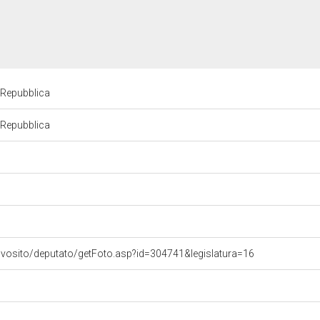
a Repubblica
a Repubblica
ovosito/deputato/getFoto.asp?id=304741&legislatura=16