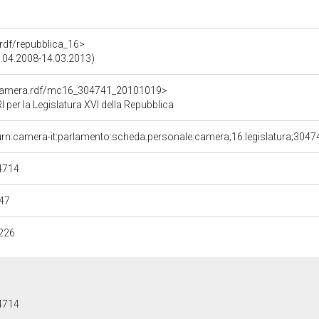
a.rdf/repubblica_16>
9.04.2008-14.03.2013)
oCamera.rdf/mc16_304741_20101019>
er la Legislatura XVI della Repubblica
urn:camera-it:parlamento:scheda.personale:camera;16.legislatura;304
4714
47
226
4714