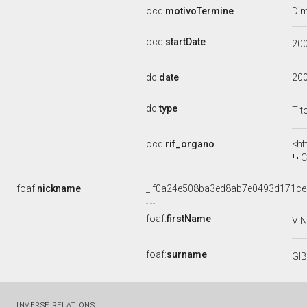
ocd:
motivoTermine
Dim
ocd:
startDate
20
dc:
date
20
dc:
type
Tit
ocd:
rif_organo
<ht
C
foaf:
nickname
_:f0a24e508ba3ed8ab7e0493d171ce
foaf:
firstName
VI
foaf:
surname
GIB
INVERSE RELATIONS