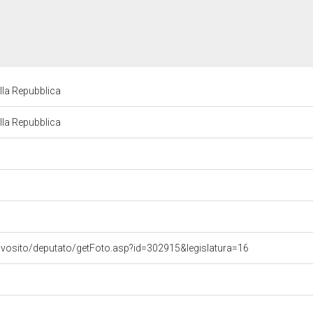
lla Repubblica
lla Repubblica
ovosito/deputato/getFoto.asp?id=302915&legislatura=16