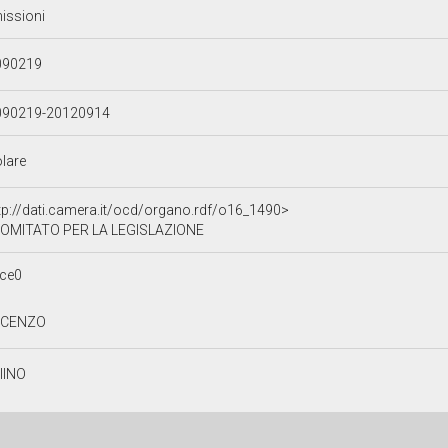
issioni
090219
090219-20120914
olare
tp://dati.camera.it/ocd/organo.rdf/o16_1490>
OMITATO PER LA LEGISLAZIONE
ce0
NCENZO
IINO