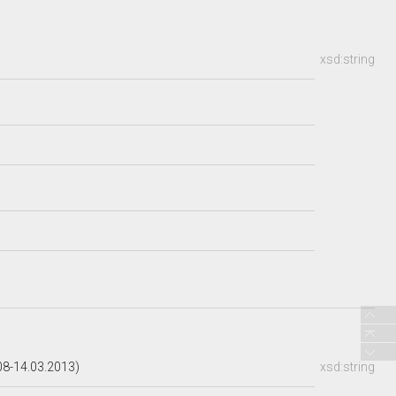
xsd:string
08-14.03.2013)
xsd:string