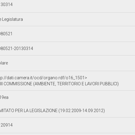
130314
e Legislatura
080521
080521-20130314
olare
tp://dati.camera.it/ocd/organo.rdf/o16_1501>
III COMMISSIONE (AMBIENTE, TERRITORIO E LAVORI PUBBLICI)
19ea
ITATO PER LA LEGISLAZIONE (19.02.2009-14.09.2012)
120914