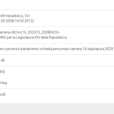
a.rdf/repubblica_16>
9.04.2008-14.03.2013)
oCamera.rdf/mc16_302915_20080423>
O per la Legislatura XVI della Repubblica
urn:camera-it:parlamento:scheda.personale:camera;16.legislatura;302
1d6
4fd
19ea
ce0