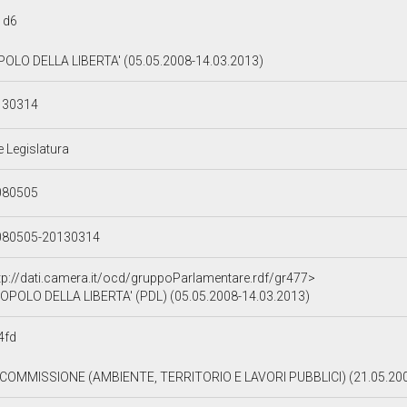
1d6
OLO DELLA LIBERTA' (05.05.2008-14.03.2013)
130314
e Legislatura
080505
080505-20130314
tp://dati.camera.it/ocd/gruppoParlamentare.rdf/gr477>
OPOLO DELLA LIBERTA' (PDL) (05.05.2008-14.03.2013)
4fd
I COMMISSIONE (AMBIENTE, TERRITORIO E LAVORI PUBBLICI) (21.05.20