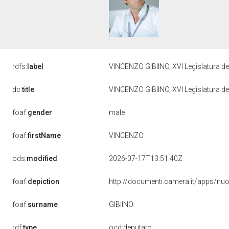
rdfs:
label
VINCENZO GIBIINO, XVI Legislatura de
dc:
title
VINCENZO GIBIINO, XVI Legislatura de
male
foaf:
gender
VINCENZO
foaf:
firstName
ods:
modified
2026-07-17T13:51:40Z
foaf:
depiction
http://documenti.camera.it/apps/nu
GIBIINO
foaf:
surname
rdf:
type
ocd:deputato