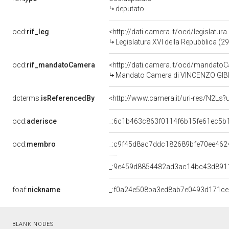
deputato
ocd:
rif_leg
<http://dati.camera.it/ocd/legislatur
Legislatura XVI della Repubblica (2
ocd:
rif_mandatoCamera
<http://dati.camera.it/ocd/mandat
Mandato Camera di VINCENZO GIBIIN
dcterms:
isReferencedBy
<http://www.camera.it/uri-res/N2Ls?
ocd:
aderisce
_:6c1b463c863f0114f6b15fe61ec5b
ocd:
membro
_:c9f45d8ac7ddc182689bfe70ee462
_:9e459d8854482ad3ac14bc43d891
foaf:
nickname
_:f0a24e508ba3ed8ab7e0493d171ce
BLANK NODES