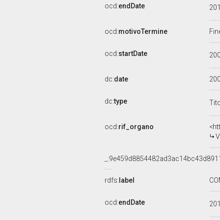
ocd:
endDate
20
ocd:
motivoTermine
Fin
ocd:
startDate
20
dc:
date
20
dc:
type
Tit
ocd:
rif_organo
<ht
V
_:9e459d8854482ad3ac14bc43d891
rdfs:
label
COM
ocd:
endDate
20