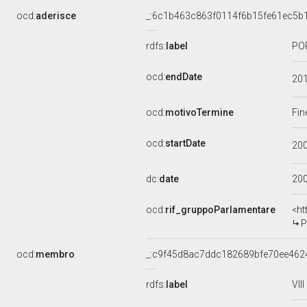
ocd:
aderisce
_:6c1b463c863f0114f6b15fe61ec5b
rdfs:
label
POP
ocd:
endDate
20
ocd:
motivoTermine
Fin
ocd:
startDate
20
dc:
date
20
ocd:
rif_gruppoParlamentare
<ht
P
ocd:
membro
_:c9f45d8ac7ddc182689bfe70ee462
rdfs:
label
VII