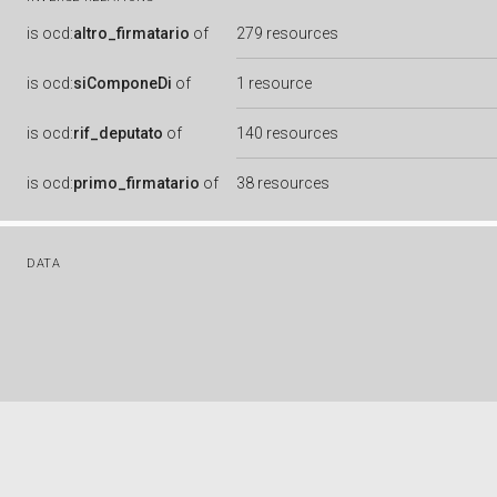
is
ocd:
altro_firmatario
of
279 resources
is
ocd:
siComponeDi
of
1 resource
is
ocd:
rif_deputato
of
140 resources
is
ocd:
primo_firmatario
of
38 resources
DATA