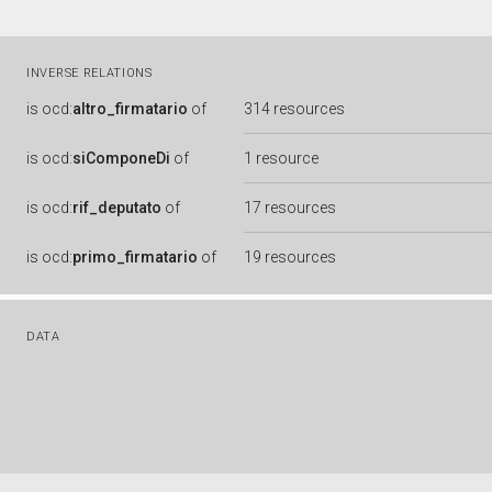
INVERSE RELATIONS
is
ocd:
altro_firmatario
of
314 resources
is
ocd:
siComponeDi
of
1 resource
is
ocd:
rif_deputato
of
17 resources
is
ocd:
primo_firmatario
of
19 resources
DATA