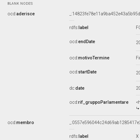
BLANK NODES
ocd:
aderisce
_:14823fe78e11a9ba452e43a5b95
rdfs:
label
F
ocd:
endDate
2
ocd:
motivoTermine
Fi
ocd:
startDate
2
dc:
date
2
ocd:
rif_gruppoParlamentare
<
ocd:
membro
_:0557e596044c24d69ab1285417e
rdfs:
label
X