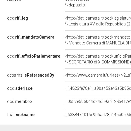
deputato
ocd:
rif_leg
<http://dati.camera.it/ocd/legislatu
Legislatura XV della Repubblica (
ocd:
rif_mandatoCamera
<http://dati.camera.it/ocd/mand
Mandato Camera di MANUELA DI CE
ocd:
rif_ufficioParlamentare
<http://dati.camera.it/ocd/uffic
SEGRETARIO di X COMMISSIONE (
dcterms:
isReferencedBy
<http://www.camera.it/uri-res/N2Ls
ocd:
aderisce
_:14823fe78e11a9ba452e43a5b95
ocd:
membro
_:0557e596044c24d69ab1285417e
foaf:
nickname
_:6388471015e905ad78b14ac0e9d