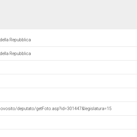
della Repubblica
della Repubblica
uovosito/deputato/getFoto.asp?id=301447&legislatura=15