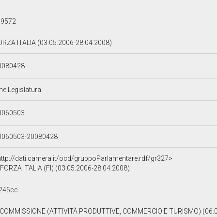
d9572
ORZA ITALIA (03.05.2006-28.04.2008)
0080428
ne Legislatura
0060503
0060503-20080428
http://dati.camera.it/ocd/gruppoParlamentare.rdf/gr327>
FORZA ITALIA (FI) (03.05.2006-28.04.2008)
245cc
 COMMISSIONE (ATTIVITÀ PRODUTTIVE, COMMERCIO E TURISMO) (06.0