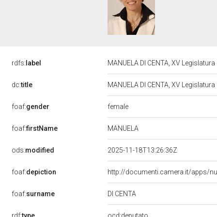
rdfs:
label
MANUELA DI CENTA, XV Legislatura 
dc:
title
MANUELA DI CENTA, XV Legislatura 
female
foaf:
gender
MANUELA
foaf:
firstName
ods:
modified
2025-11-18T13:26:36Z
foaf:
depiction
http://documenti.camera.it/apps/n
DI CENTA
foaf:
surname
rdf:
type
ocd:deputato