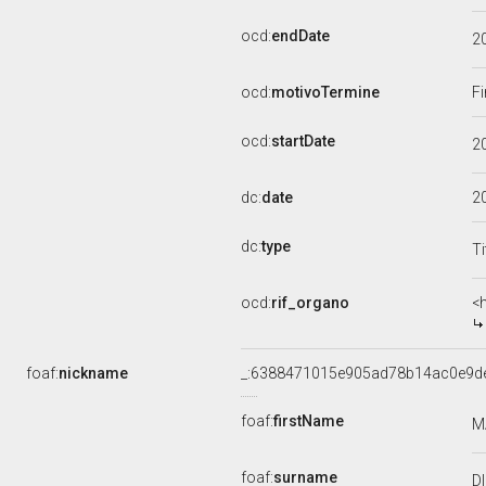
ocd:
endDate
2
ocd:
motivoTermine
Fi
ocd:
startDate
2
dc:
date
2
dc:
type
Ti
ocd:
rif_organo
<
foaf:
nickname
_:6388471015e905ad78b14ac0e9d
foaf:
firstName
M
foaf:
surname
D