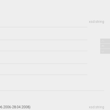
xsd:string
6.2006-28.04.2008)
xsd:string