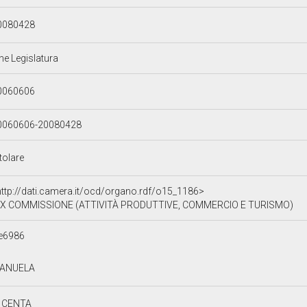
0080428
ne Legislatura
0060606
0060606-20080428
tolare
http://dati.camera.it/ocd/organo.rdf/o15_1186>
X COMMISSIONE (ATTIVITÀ PRODUTTIVE, COMMERCIO E TURISMO)
e6986
ANUELA
I CENTA