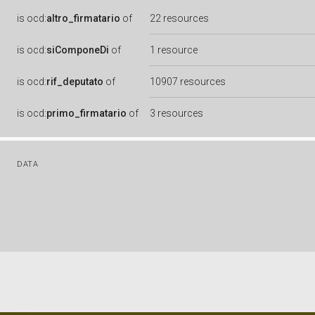
is
ocd:
altro_firmatario
of
22 resources
is
ocd:
siComponeDi
of
1 resource
is
ocd:
rif_deputato
of
10907 resources
is
ocd:
primo_firmatario
of
3 resources
DATA