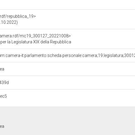
a.rdf/repubblica_19>
3.10.2022)
oCamera.rdf/mc19_300127_20221008>
r la Legislatura XIX della Repubblica
urn:camera-it:parlamento:scheda.personale:camera;19.legislatura;300
ea
439d
7ec5
ea