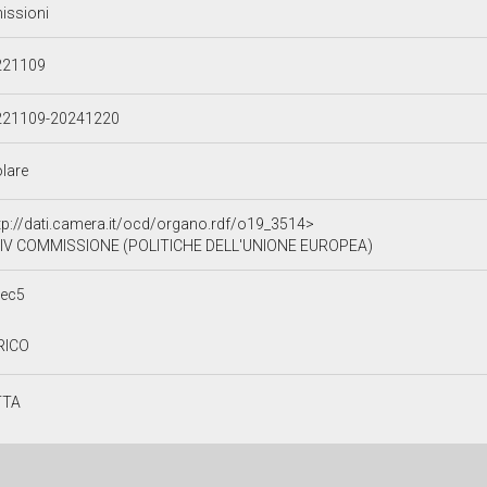
issioni
221109
221109-20241220
olare
tp://dati.camera.it/ocd/organo.rdf/o19_3514>
IV COMMISSIONE (POLITICHE DELL'UNIONE EUROPEA)
7ec5
RICO
TTA