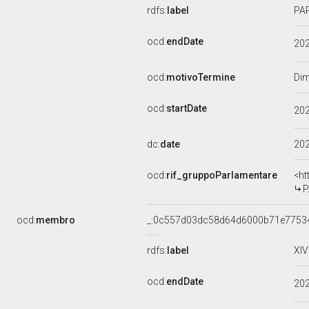
rdfs:
label
PAR
ocd:
endDate
20
ocd:
motivoTermine
Dim
ocd:
startDate
20
dc:
date
20
ocd:
rif_gruppoParlamentare
<ht
P
ocd:
membro
_:0c557d03dc58d64d6000b71e7753
rdfs:
label
XIV
ocd:
endDate
20