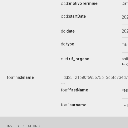
ocd:
motivoTermine
Dim
ocd:
startDate
20
dc:
date
20
dc:
type
Tit
ocd:
rif_organo
<ht
X
foaf:
nickname
_:dd25121b80f695675b13c5fc734d
foaf:
firstName
EN
foaf:
surname
LE
INVERSE RELATIONS