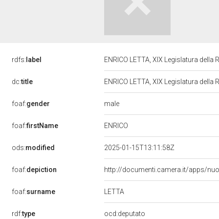
rdfs:
label
ENRICO LETTA, XIX Legislatura della 
dc:
title
ENRICO LETTA, XIX Legislatura della 
male
foaf:
gender
ENRICO
foaf:
firstName
ods:
modified
2025-01-15T13:11:58Z
foaf:
depiction
http://documenti.camera.it/apps/nu
LETTA
foaf:
surname
rdf:
type
ocd:deputato