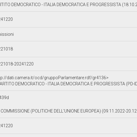
TITO DEMOCRATICO - ITALIA DEMOCRATICA E PROGRESSISTA (18.10.2
241220
issioni
221018
221018-20241220
tp://dati.camera.it/ocd/gruppoParlamentare.rdf/gr4136>
ARTITO DEMOCRATICO - ITALIA DEMOCRATICA E PROGRESSISTA (PD-ID
439d
 COMMISSIONE (POLITICHE DELL'UNIONE EUROPEA) (09.11.2022-20.12
241220