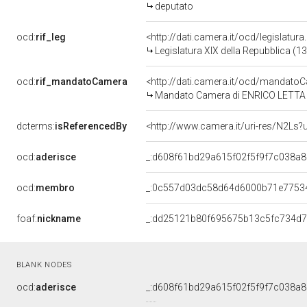
deputato
ocd:
rif_leg
<http://dati.camera.it/ocd/legislatur
Legislatura XIX della Repubblica (1
ocd:
rif_mandatoCamera
<http://dati.camera.it/ocd/mandat
Mandato Camera di ENRICO LETTA pe
dcterms:
isReferencedBy
<http://www.camera.it/uri-res/N2Ls?
ocd:
aderisce
_:d608f61bd29a615f02f5f9f7c038a8
ocd:
membro
_:0c557d03dc58d64d6000b71e7753
foaf:
nickname
_:dd25121b80f695675b13c5fc734d
BLANK NODES
ocd:
aderisce
_:d608f61bd29a615f02f5f9f7c038a8