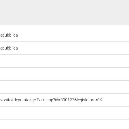
Repubblica
Repubblica
ovosito/deputato/getFoto.asp?id=300127&legislatura=19