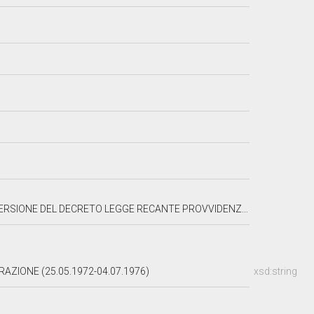
ANTE PROVVIDENZE PER LE POPOLAZIONI DEL FRIULI COLPITE DAL TERREMOTO
AZIONE (25.05.1972-04.07.1976)
xsd:string