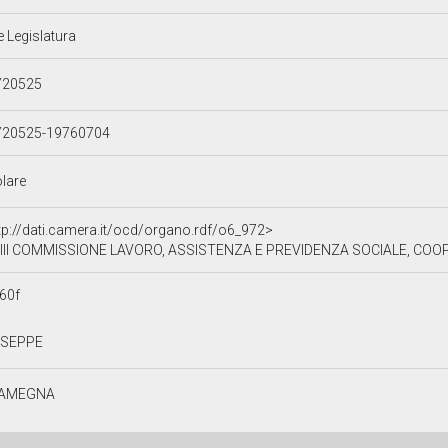
e Legislatura
720525
720525-19760704
olare
tp://dati.camera.it/ocd/organo.rdf/o6_972>
III COMMISSIONE LAVORO, ASSISTENZA E PREVIDENZA SOCIALE, CO
60f
USEPPE
AMEGNA