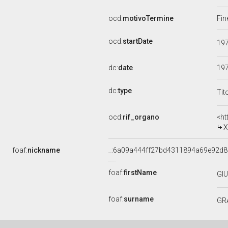
ocd:
motivoTermine
Fin
ocd:
startDate
19
dc:
date
19
dc:
type
Tit
ocd:
rif_organo
<ht
X
foaf:
nickname
_:6a09a444ff27bd4311894a69e92d8
foaf:
firstName
GI
foaf:
surname
GR