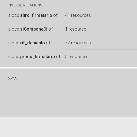
INVERSE RELATIONS
is
ocd:
altro_firmatario
of
41 resources
is
ocd:
siComponeDi
of
1 resource
is
ocd:
rif_deputato
of
77 resources
is
ocd:
primo_firmatario
of
5 resources
DATA