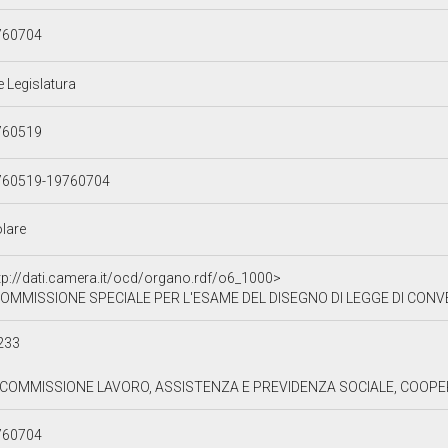
760704
e Legislatura
760519
760519-19760704
olare
tp://dati.camera.it/ocd/organo.rdf/o6_1000>
OMMISSIONE SPECIALE PER L'ESAME DEL DISEGNO DI LEGGE DI CONVERSIONE DEL DECRETO LEGGE REC
233
I COMMISSIONE LAVORO, ASSISTENZA E PREVIDENZA SOCIALE, COOPER
760704