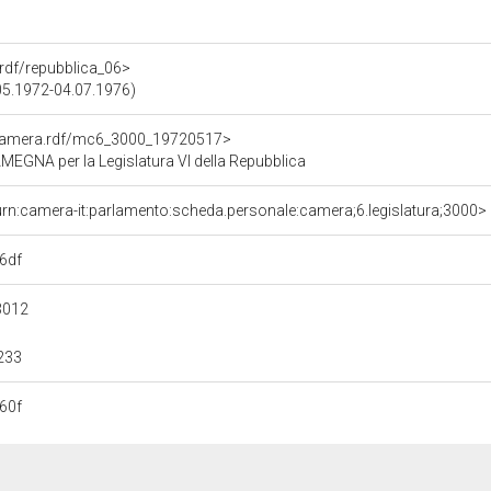
a.rdf/repubblica_06>
.05.1972-04.07.1976)
oCamera.rdf/mc6_3000_19720517>
GNA per la Legislatura VI della Repubblica
urn:camera-it:parlamento:scheda.personale:camera;6.legislatura;3000>
6df
3012
233
60f