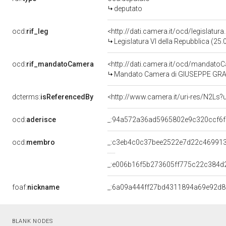
deputato
ocd:
rif_leg
<http://dati.camera.it/ocd/legislatur
Legislatura VI della Repubblica (25
ocd:
rif_mandatoCamera
<http://dati.camera.it/ocd/mandat
Mandato Camera di GIUSEPPE GRAME
dcterms:
isReferencedBy
<http://www.camera.it/uri-res/N2Ls?
ocd:
aderisce
_:94a572a36ad5965802e9c320ccf6f
ocd:
membro
_:c3eb4c0c37bee2522e7d22c46991
_:e006b16f5b273605ff775c22c384d
foaf:
nickname
_:6a09a444ff27bd4311894a69e92d8
BLANK NODES