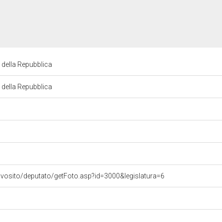
della Repubblica
della Repubblica
ovosito/deputato/getFoto.asp?id=3000&legislatura=6