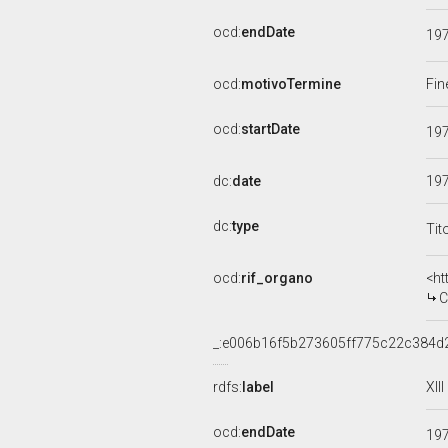
ocd:
endDate
19
ocd:
motivoTermine
Fin
ocd:
startDate
19
dc:
date
19
dc:
type
Tit
ocd:
rif_organo
<ht
C
_:e006b16f5b273605ff775c22c384d
rdfs:
label
XII
ocd:
endDate
19