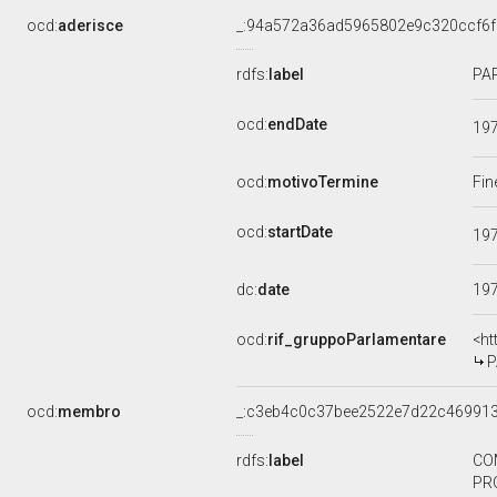
ocd:
aderisce
_:94a572a36ad5965802e9c320ccf6f
rdfs:
label
PAR
ocd:
endDate
19
ocd:
motivoTermine
Fin
ocd:
startDate
19
dc:
date
19
ocd:
rif_gruppoParlamentare
<ht
P
ocd:
membro
_:c3eb4c0c37bee2522e7d22c46991
rdfs:
label
CO
PRO