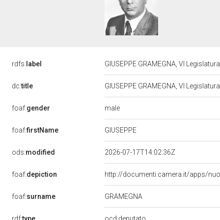
rdfs:
label
GIUSEPPE GRAMEGNA, VI Legislatura 
dc:
title
GIUSEPPE GRAMEGNA, VI Legislatura 
male
foaf:
gender
GIUSEPPE
foaf:
firstName
ods:
modified
2026-07-17T14:02:36Z
foaf:
depiction
http://documenti.camera.it/apps/nu
GRAMEGNA
foaf:
surname
rdf:
type
ocd:deputato