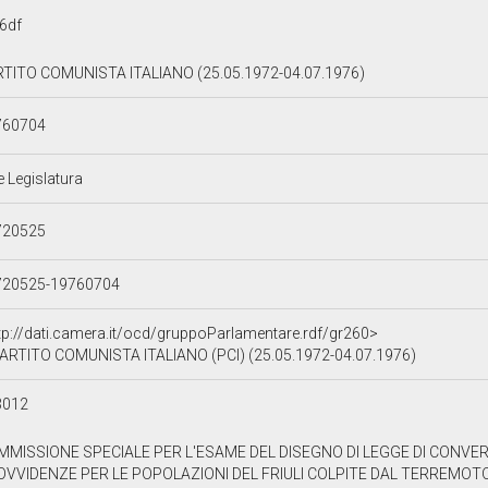
6df
TITO COMUNISTA ITALIANO (25.05.1972-04.07.1976)
760704
e Legislatura
720525
720525-19760704
tp://dati.camera.it/ocd/gruppoParlamentare.rdf/gr260>
ARTITO COMUNISTA ITALIANO (PCI) (25.05.1972-04.07.1976)
3012
MMISSIONE SPECIALE PER L'ESAME DEL DISEGNO DI LEGGE DI CONV
VVIDENZE PER LE POPOLAZIONI DEL FRIULI COLPITE DAL TERREMOTO 