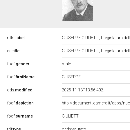
rdfs:
label
GIUSEPPE GIULIETTI, I Legislatura de
dc:
title
GIUSEPPE GIULIETTI, I Legislatura de
male
foaf:
gender
GIUSEPPE
foaf:
firstName
ods:
modified
2025-11-18T13:56:40Z
foaf:
depiction
http://documenti.camera.it/apps/nu
foaf:
surname
GIULIETTI
rdf:
type
ocd:deputato