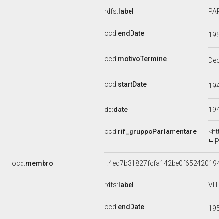
rdfs:
label
PAR
ocd:
endDate
19
ocd:
motivoTermine
De
ocd:
startDate
19
dc:
date
19
ocd:
rif_gruppoParlamentare
<ht
P
ocd:
membro
_:4ed7b31827fcfa142be0f65242019
rdfs:
label
VII
ocd:
endDate
19