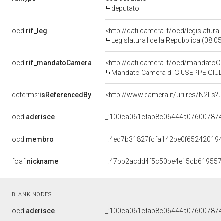
deputato
ocd:
rif_leg
<http://dati.camera.it/ocd/legislatur
Legislatura I della Repubblica (08.
ocd:
rif_mandatoCamera
<http://dati.camera.it/ocd/mandat
Mandato Camera di GIUSEPPE GIULIET
dcterms:
isReferencedBy
<http://www.camera.it/uri-res/N2Ls?
ocd:
aderisce
_:100ca061cfab8c06444a07600787
ocd:
membro
_:4ed7b31827fcfa142be0f65242019
foaf:
nickname
_:47bb2acdd4f5c50be4e15cb61955
BLANK NODES
ocd:
aderisce
_:100ca061cfab8c06444a07600787