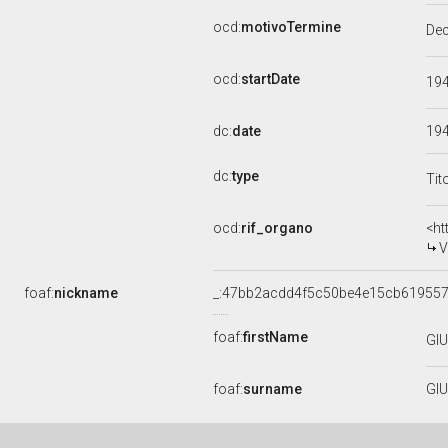
ocd:
motivoTermine
De
ocd:
startDate
19
dc:
date
19
dc:
type
Tit
ocd:
rif_organo
<ht
V
foaf:
nickname
_:47bb2acdd4f5c50be4e15cb61955
foaf:
firstName
GI
foaf:
surname
GIU