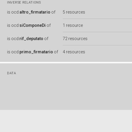
INVERSE RELATIONS
is
ocd:
altro_firmatario
of
5 resources
is
ocd:
siComponeDi
of
1 resource
is
ocd:
rif_deputato
of
72 resources
is
ocd:
primo_firmatario
of
4 resources
DATA