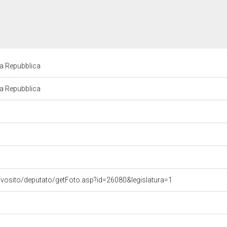
lla Repubblica
lla Repubblica
ovosito/deputato/getFoto.asp?id=26080&legislatura=1