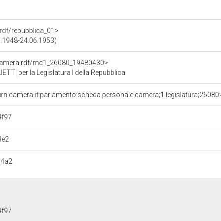
a.rdf/repubblica_01>
05.1948-24.06.1953)
oCamera.rdf/mc1_26080_19480430>
TI per la Legislatura I della Repubblica
urn:camera-it:parlamento:scheda.personale:camera;1.legislatura;26080
4f97
4e2
74a2
4f97