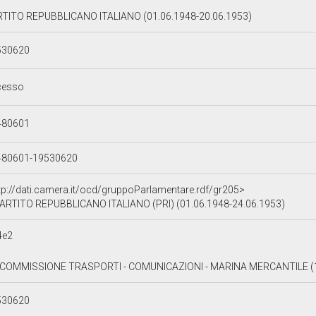
TITO REPUBBLICANO ITALIANO (01.06.1948-20.06.1953)
530620
cesso
480601
480601-19530620
tp://dati.camera.it/ocd/gruppoParlamentare.rdf/gr205>
ARTITO REPUBBLICANO ITALIANO (PRI) (01.06.1948-24.06.1953)
4e2
I COMMISSIONE TRASPORTI - COMUNICAZIONI - MARINA MERCANTILE (1
530620