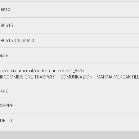
cesso
480615
480615-19530620
olare
tp://dati.camera.it/ocd/organo.rdf/o1_663>
III COMMISSIONE TRASPORTI - COMUNICAZIONI - MARINA MERCANTIL
74a2
USEPPE
LIETTI