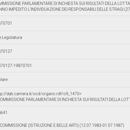
MMISSIONE PARLAMENTARE DI INCHIESTA SUI RISULTATI DELLA LOTT
NO IMPEDITO L'INDIVIDUAZIONE DEI RESPONSABILI DELLE STRAGI (27
870701
e Legislatura
870127
870127-19870701
olare
tp://dati.camera.it/ocd/organo.rdf/o9_1470>
OMMISSIONE PARLAMENTARE DI INCHIESTA SUI RISULTATI DELLA LOTTA AL TERRORISMO E SULLE CAU
8641
I COMMISSIONE (ISTRUZIONE E BELLE ARTI) (12.07.1983-01.07.1987)