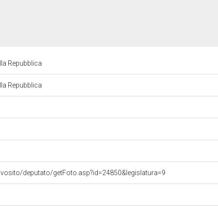
lla Repubblica
lla Repubblica
ovosito/deputato/getFoto.asp?id=24850&legislatura=9