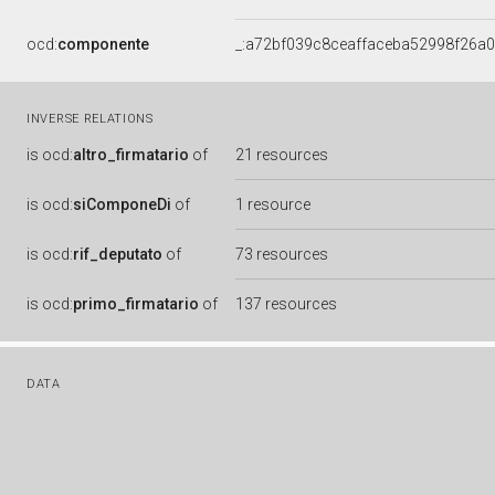
ocd:
componente
_:a72bf039c8ceaffaceba52998f26a
INVERSE RELATIONS
is
ocd:
altro_firmatario
of
21 resources
is
ocd:
siComponeDi
of
1 resource
is
ocd:
rif_deputato
of
73 resources
is
ocd:
primo_firmatario
of
137 resources
DATA