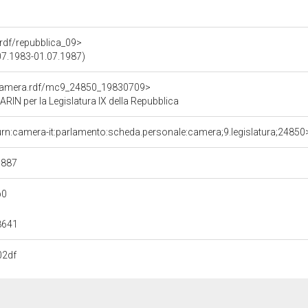
a.rdf/repubblica_09>
.07.1983-01.07.1987)
oCamera.rdf/mc9_24850_19830709>
N per la Legislatura IX della Repubblica
urn:camera-it:parlamento:scheda.personale:camera;9.legislatura;24850
d887
b0
8641
02df