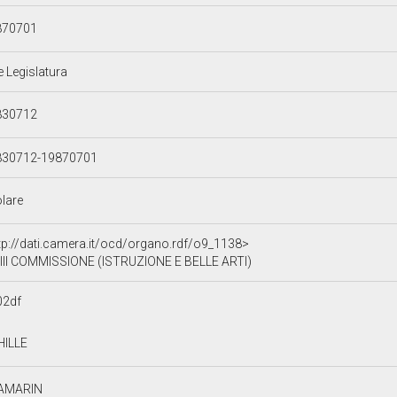
870701
e Legislatura
830712
830712-19870701
olare
tp://dati.camera.it/ocd/organo.rdf/o9_1138>
III COMMISSIONE (ISTRUZIONE E BELLE ARTI)
02df
HILLE
AMARIN