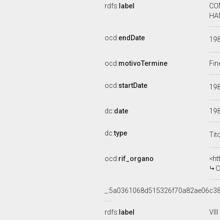
rdfs:
label
CO
HAN
ocd:
endDate
19
ocd:
motivoTermine
Fin
ocd:
startDate
19
dc:
date
19
dc:
type
Tit
ocd:
rif_organo
<ht
C
_:5a0361068d515326f70a82ae06c3
rdfs:
label
VII