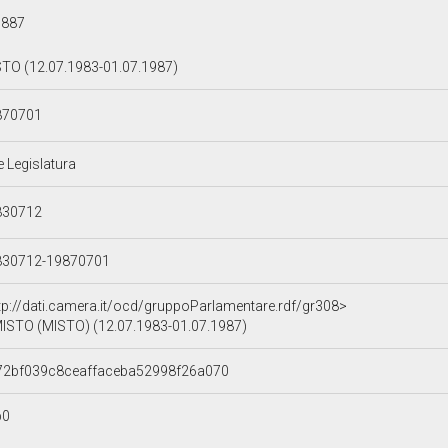
d887
TO (12.07.1983-01.07.1987)
870701
e Legislatura
830712
830712-19870701
tp://dati.camera.it/ocd/gruppoParlamentare.rdf/gr308>
ISTO (MISTO) (12.07.1983-01.07.1987)
a72bf039c8ceaffaceba52998f26a070
b0