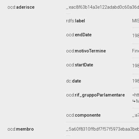
ocd:
aderisce
_:eac8f63b14a3e122adabd0c60a36
rdfs:
label
MIS
ocd:
endDate
19
ocd:
motivoTermine
Fin
ocd:
startDate
19
dc:
date
19
ocd:
rif_gruppoParlamentare
<ht
M
ocd:
componente
_:
ocd:
membro
_:5a60f8310ffbdf7f57f5973ebaa3be