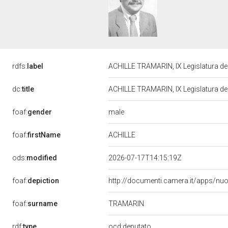
rdfs:
label
ACHILLE TRAMARIN, IX Legislatura de
dc:
title
ACHILLE TRAMARIN, IX Legislatura de
male
foaf:
gender
ACHILLE
foaf:
firstName
ods:
modified
2026-07-17T14:15:19Z
foaf:
depiction
http://documenti.camera.it/apps/nu
TRAMARIN
foaf:
surname
rdf:
type
ocd:deputato