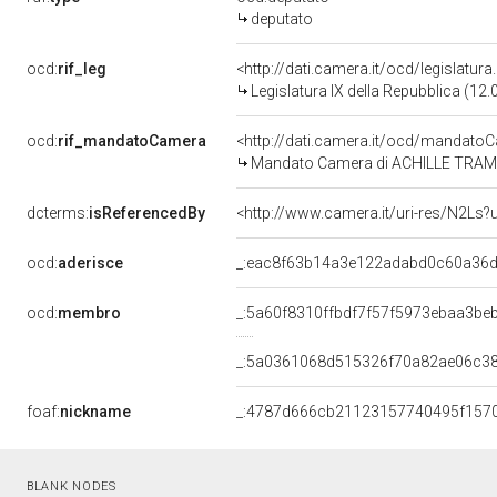
deputato
ocd:
rif_leg
<http://dati.camera.it/ocd/legislatur
Legislatura IX della Repubblica (12
ocd:
rif_mandatoCamera
<http://dati.camera.it/ocd/mandat
Mandato Camera di ACHILLE TRAMARI
dcterms:
isReferencedBy
<http://www.camera.it/uri-res/N2Ls?
ocd:
aderisce
_:eac8f63b14a3e122adabd0c60a36
ocd:
membro
_:5a60f8310ffbdf7f57f5973ebaa3be
_:5a0361068d515326f70a82ae06c3
foaf:
nickname
_:4787d666cb21123157740495f157
BLANK NODES