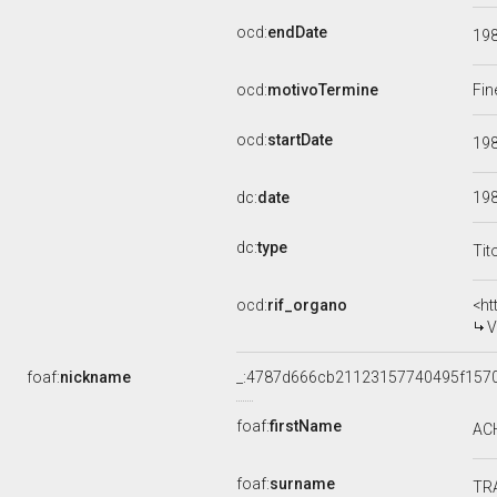
ocd:
endDate
19
ocd:
motivoTermine
Fin
ocd:
startDate
19
dc:
date
19
dc:
type
Tit
ocd:
rif_organo
<ht
V
foaf:
nickname
_:4787d666cb21123157740495f157
foaf:
firstName
AC
foaf:
surname
TR