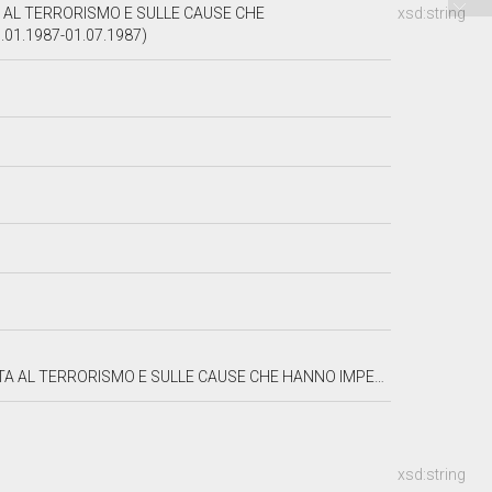
A AL TERRORISMO E SULLE CAUSE CHE
xsd:string
.01.1987-01.07.1987)
SE CHE HANNO IMPEDITO L'INDIVIDUAZIONE DEI RESPONSABILI DELLE STRAGI
xsd:string