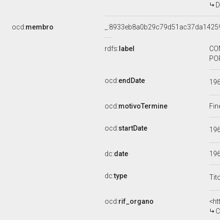
D
ocd:
membro
_:8933eb8a0b29c79d51ac37da1425
rdfs:
label
COM
POP
ocd:
endDate
19
ocd:
motivoTermine
Fin
ocd:
startDate
19
dc:
date
19
dc:
type
Tit
ocd:
rif_organo
<ht
CO