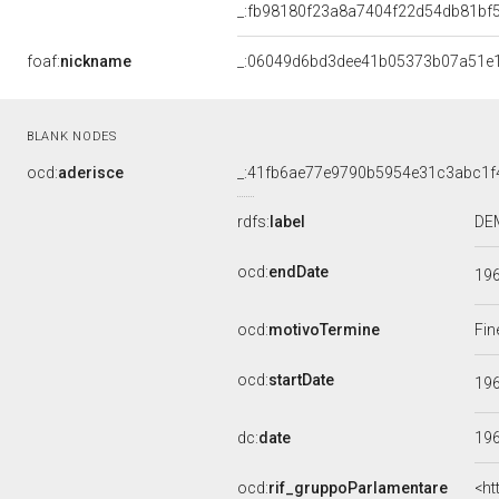
_:fb98180f23a8a7404f22d54db81bf
foaf:
nickname
_:06049d6bd3dee41b05373b07a51e
BLANK NODES
ocd:
aderisce
_:41fb6ae77e9790b5954e31c3abc1f
rdfs:
label
DEM
ocd:
endDate
19
ocd:
motivoTermine
Fin
ocd:
startDate
19
dc:
date
19
ocd:
rif_gruppoParlamentare
<ht