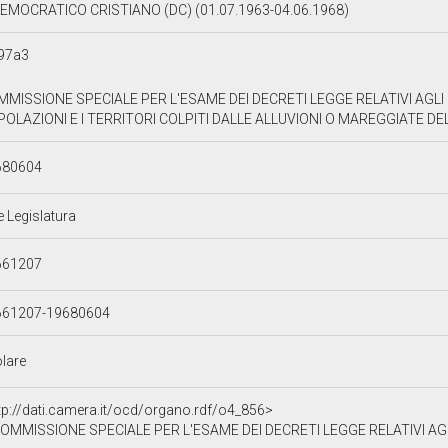
EMOCRATICO CRISTIANO (DC) (01.07.1963-04.06.1968)
97a3
MISSIONE SPECIALE PER L'ESAME DEI DECRETI LEGGE RELATIVI AGLI
OLAZIONI E I TERRITORI COLPITI DALLE ALLUVIONI O MAREGGIATE DE
680604
e Legislatura
661207
661207-19680604
olare
tp://dati.camera.it/ocd/organo.rdf/o4_856>
MMISSIONE SPECIALE PER L'ESAME DEI DECRETI LEGGE RELATIVI AGLI INTERVENTI ED ALLE PROVVIDENZE PER LE P