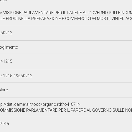
MMISSIONE PARLAMENTARE PER IL PARERE AL GOVERNO SULLE NORM
LE FRODI NELLA PREPARAZIONE E COMMERCIO DEI MOSTI, VINI ED ACET
650212
oglimento
641215
641215-19650212
olare
tp://dati.camera.it/ocd/organo.rdf/o4_871>
OMMISSIONE PARLAMENTARE PER IL PARERE AL GOVERNO SULLE NORME DELEGATE IN MATERIA DI REPRESSI
914a