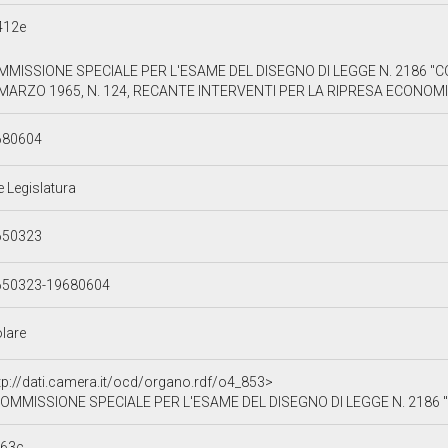
412e
MMISSIONE SPECIALE PER L'ESAME DEL DISEGNO DI LEGGE N. 2186 "
MARZO 1965, N. 124, RECANTE INTERVENTI PER LA RIPRESA ECONOMI
680604
e Legislatura
650323
650323-19680604
olare
tp://dati.camera.it/ocd/organo.rdf/o4_853>
MMISSIONE SPECIALE PER L'ESAME DEL DISEGNO DI LEGGE N. 2186 "CONVERSIONE IN LEGGE DEL DECRETO - LEGGE
463c