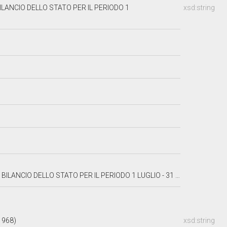
ILANCIO DELLO STATO PER IL PERIODO 1
xsd:string
 DELLO STATO PER IL PERIODO 1 LUGLIO - 31 DICEMBRE 1964"
1968)
xsd:string