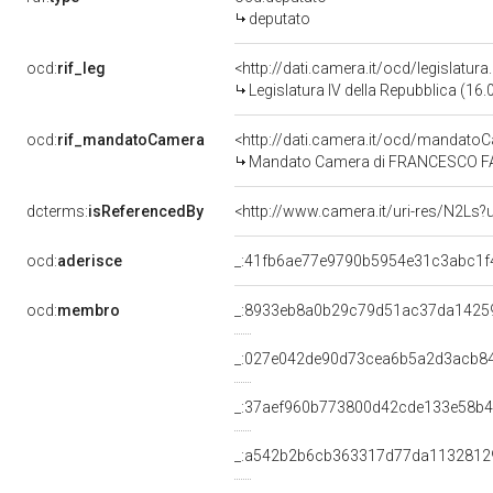
deputato
ocd:
rif_leg
<http://dati.camera.it/ocd/legislatur
Legislatura IV della Repubblica (16
ocd:
rif_mandatoCamera
<http://dati.camera.it/ocd/mandat
Mandato Camera di FRANCESCO FABBR
dcterms:
isReferencedBy
<http://www.camera.it/uri-res/N2Ls?
ocd:
aderisce
_:41fb6ae77e9790b5954e31c3abc1f
ocd:
membro
_:8933eb8a0b29c79d51ac37da1425
_:027e042de90d73cea6b5a2d3acb8
_:37aef960b773800d42cde133e58b
_:a542b2b6cb363317d77da1132812