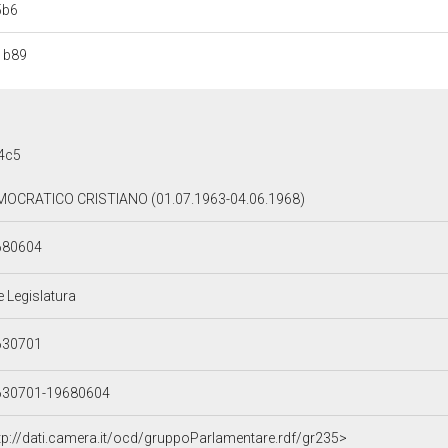
5b6
1b89
4c5
OCRATICO CRISTIANO (01.07.1963-04.06.1968)
680604
e Legislatura
630701
630701-19680604
tp://dati.camera.it/ocd/gruppoParlamentare.rdf/gr235>