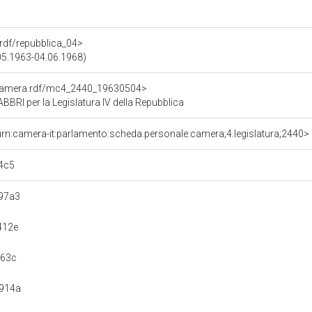
a.rdf/repubblica_04>
.05.1963-04.06.1968)
oCamera.rdf/mc4_2440_19630504>
I per la Legislatura IV della Repubblica
urn:camera-it:parlamento:scheda.personale:camera;4.legislatura;2440>
4c5
97a3
412e
463c
914a