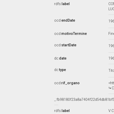
rdfs:
label
COM
LUG
ocd:
endDate
19
ocd:
motivoTermine
Fin
ocd:
startDate
19
dc:
date
19
dc:
type
Tit
ocd:
rif_organo
<ht
C
_:fb98180f23a8a7404f22d54db81bf
rdfs:
label
V C