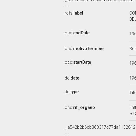
rdfs:
label
CO
DEL
ocd:
endDate
19
ocd:
motivoTermine
Sci
ocd:
startDate
19
dc:
date
19
dc:
type
Tit
ocd:
rif_organo
<ht
C
_:a542b2b6cb363317d77da1132812