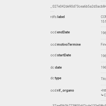
_:027e042de90d73cea6b5a2d3acb8
rdfs:
label
CO
15 
ocd:
endDate
19
ocd:
motivoTermine
Fin
ocd:
startDate
19
dc:
date
19
dc:
type
Tit
ocd:
rif_organo
<ht
CO
_:37aef960b773800d42cde133e58b