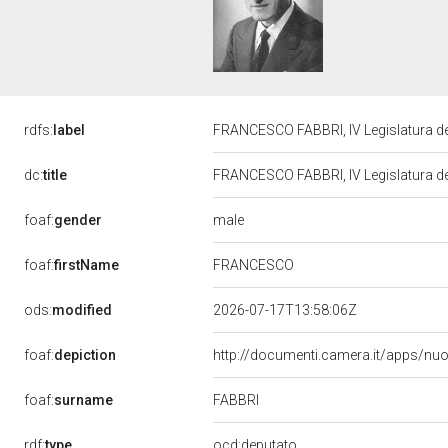
rdfs:
label
FRANCESCO FABBRI, IV Legislatura de
dc:
title
FRANCESCO FABBRI, IV Legislatura de
male
foaf:
gender
foaf:
firstName
FRANCESCO
ods:
modified
2026-07-17T13:58:06Z
foaf:
depiction
http://documenti.camera.it/apps/nu
FABBRI
foaf:
surname
rdf:
type
ocd:deputato