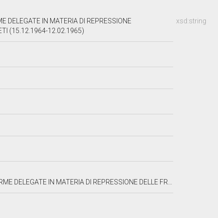
E DELEGATE IN MATERIA DI REPRESSIONE
xsd:string
I (15.12.1964-12.02.1965)
ONE DELLE FRODI NELLA PREPARAZIONE E COMMERCIO DEI MOSTI, VINI ED ACETI