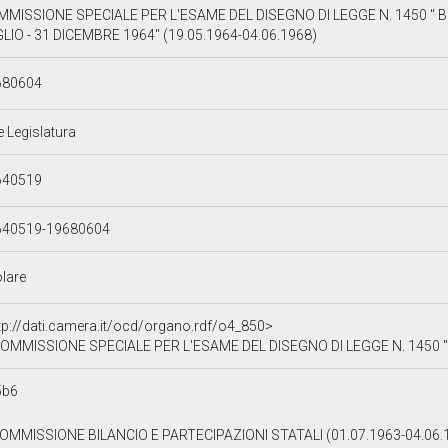
MISSIONE SPECIALE PER L'ESAME DEL DISEGNO DI LEGGE N. 1450 " B
LIO - 31 DICEMBRE 1964" (19.05.1964-04.06.1968)
680604
e Legislatura
640519
640519-19680604
olare
tp://dati.camera.it/ocd/organo.rdf/o4_850>
OMMISSIONE SPECIALE PER L'ESAME DEL DISEGNO DI LEGGE N. 1450 " BILANCIO
5b6
OMMISSIONE BILANCIO E PARTECIPAZIONI STATALI (01.07.1963-04.06.