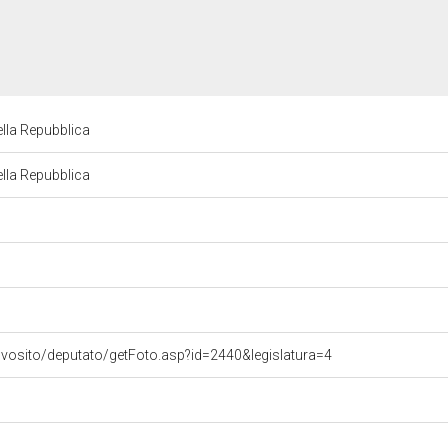
lla Repubblica
lla Repubblica
ovosito/deputato/getFoto.asp?id=2440&legislatura=4