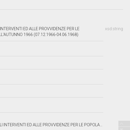
 INTERVENTI ED ALLE PROVVIDENZE PER LE
xsd:string
LL'AUTUNNO 1966 (07.12.1966-04.06.1968)
OPOLAZIONI E I TERRITORI COLPITI DALLE ALLUVIONI O MAREGGIATE DELL'AUTUNNO 1966