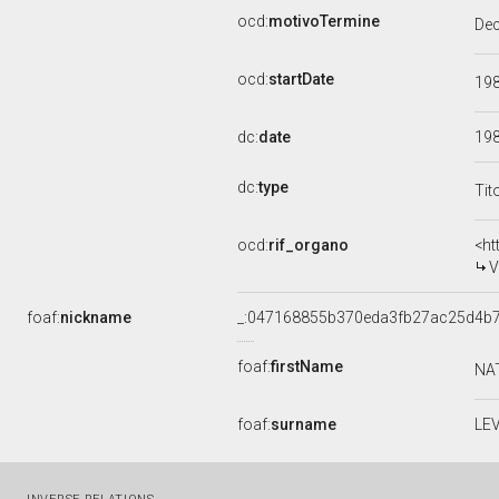
ocd:
motivoTermine
De
ocd:
startDate
19
dc:
date
19
dc:
type
Tit
ocd:
rif_organo
<ht
V
foaf:
nickname
_:047168855b370eda3fb27ac25d4b7
foaf:
firstName
NA
foaf:
surname
LEV