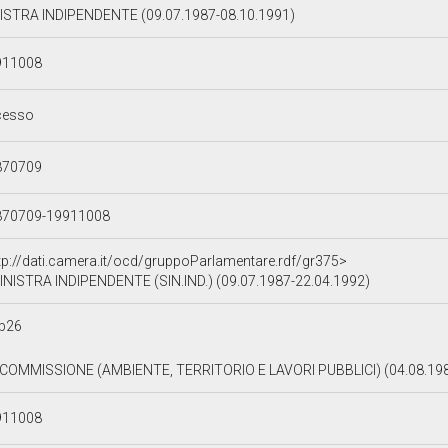
ISTRA INDIPENDENTE (09.07.1987-08.10.1991)
911008
cesso
870709
870709-19911008
tp://dati.camera.it/ocd/gruppoParlamentare.rdf/gr375>
INISTRA INDIPENDENTE (SIN.IND.) (09.07.1987-22.04.1992)
b26
I COMMISSIONE (AMBIENTE, TERRITORIO E LAVORI PUBBLICI) (04.08.19
911008