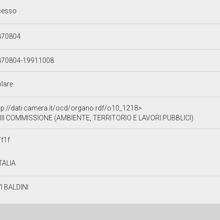
cesso
870804
870804-19911008
olare
tp://dati.camera.it/ocd/organo.rdf/o10_1218>
III COMMISSIONE (AMBIENTE, TERRITORIO E LAVORI PUBBLICI)
f1f
TALIA
I BALDINI