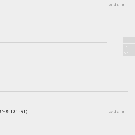
xsd:string
87-08.10.1991)
xsd:string