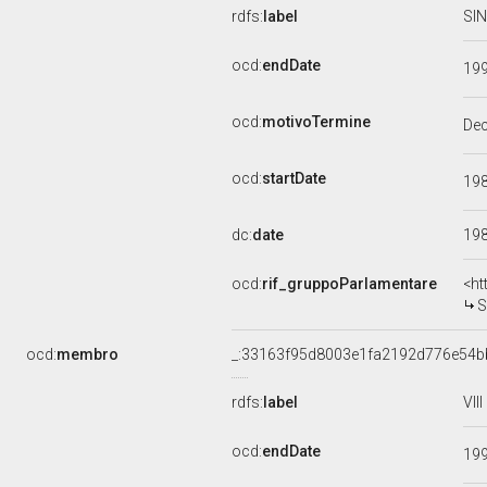
rdfs:
label
SIN
ocd:
endDate
19
ocd:
motivoTermine
De
ocd:
startDate
19
dc:
date
19
ocd:
rif_gruppoParlamentare
<ht
S
ocd:
membro
_:33163f95d8003e1fa2192d776e54b
rdfs:
label
VII
ocd:
endDate
19