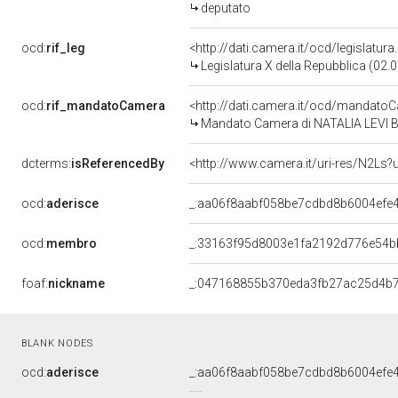
deputato
ocd:
rif_leg
<http://dati.camera.it/ocd/legislatur
Legislatura X della Repubblica (02
ocd:
rif_mandatoCamera
<http://dati.camera.it/ocd/mandat
Mandato Camera di NATALIA LEVI BAL
dcterms:
isReferencedBy
<http://www.camera.it/uri-res/N2Ls?
ocd:
aderisce
_:aa06f8aabf058be7cdbd8b6004efe
ocd:
membro
_:33163f95d8003e1fa2192d776e54b
foaf:
nickname
_:047168855b370eda3fb27ac25d4b7
BLANK NODES
ocd:
aderisce
_:aa06f8aabf058be7cdbd8b6004efe