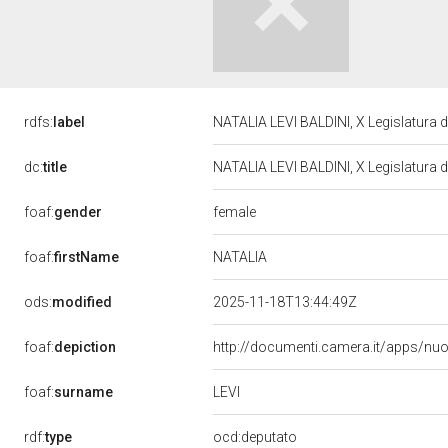
rdfs:
label
NATALIA LEVI BALDINI, X Legislatura 
dc:
title
NATALIA LEVI BALDINI, X Legislatura 
female
foaf:
gender
NATALIA
foaf:
firstName
ods:
modified
2025-11-18T13:44:49Z
foaf:
depiction
http://documenti.camera.it/apps/nu
LEVI
foaf:
surname
rdf:
type
ocd:deputato