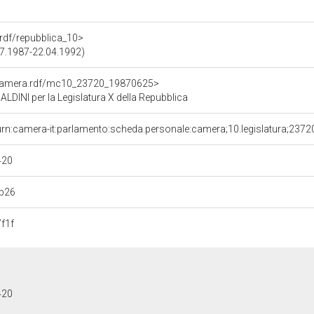
a.rdf/repubblica_10>
.07.1987-22.04.1992)
oCamera.rdf/mc10_23720_19870625>
DINI per la Legislatura X della Repubblica
urn:camera-it:parlamento:scheda.personale:camera;10.legislatura;2372
420
b26
f1f
420