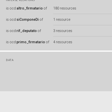
INVERSE RELATIONS
is
ocd:
altro_firmatario
of
180 resources
is
ocd:
siComponeDi
of
1 resource
is
ocd:
rif_deputato
of
3 resources
is
ocd:
primo_firmatario
of
4 resources
DATA