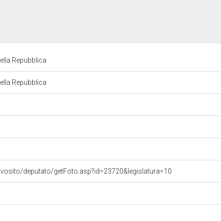
della Repubblica
della Repubblica
ovosito/deputato/getFoto.asp?id=23720&legislatura=10