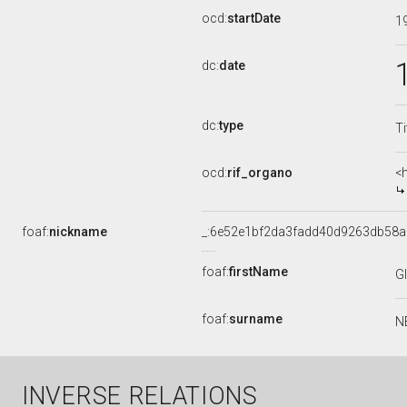
ocd:
startDate
1
dc:
date
dc:
type
Ti
ocd:
rif_organo
<
foaf:
nickname
_:6e52e1bf2da3fadd40d9263db58a
foaf:
firstName
G
foaf:
surname
N
INVERSE RELATIONS