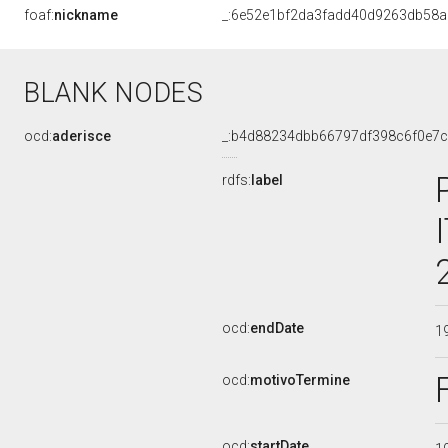
foaf:
nickname
_:6e52e1bf2da3fadd40d9263db58a
BLANK NODES
ocd:
aderisce
_:b4d88234dbb66797df398c6f0e7
rdfs:
label
ocd:
endDate
1
ocd:
motivoTermine
ocd:
startDate