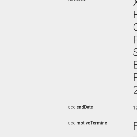
ocd:
endDate
1
ocd:
motivoTermine