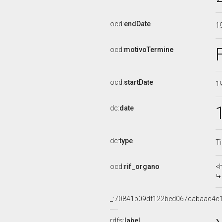
ocd:
endDate
1
ocd:
motivoTermine
ocd:
startDate
1
dc:
date
dc:
type
Ti
ocd:
rif_organo
<
_:70841b09df122bed067cabaac4c
rdfs:
label