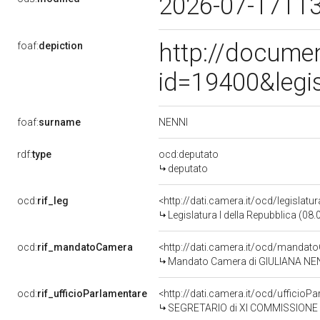
2026-07-17T1
http://docume
foaf:
depiction
id=19400&legi
NENNI
foaf:
surname
rdf:
type
ocd:deputato
deputato
ocd:
rif_leg
<http://dati.camera.it/ocd/legislatu
Legislatura I della Repubblica (08
ocd:
rif_mandatoCamera
<http://dati.camera.it/ocd/mand
Mandato Camera di GIULIANA NENNI 
ocd:
rif_ufficioParlamentare
<http://dati.camera.it/ocd/uffici
SEGRETARIO di XI COMMISSIONE LAVORO - EMIGRAZIONE - COOPE