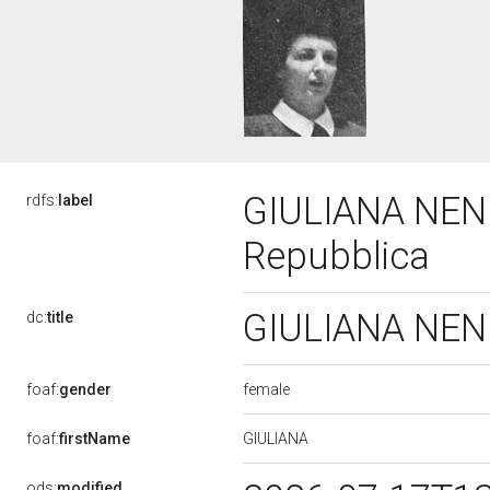
GIULIANA NENNI
rdfs:
label
Repubblica
GIULIANA NENNI
dc:
title
female
foaf:
gender
GIULIANA
foaf:
firstName
ods:
modified