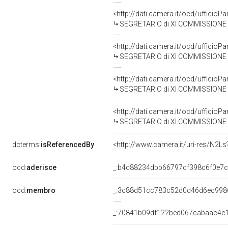
<http://dati.camera.it/ocd/uffici
SEGRETARIO di XI COMMISSIONE LAVORO - EMIGRAZIONE - COOPE
<http://dati.camera.it/ocd/uffici
SEGRETARIO di XI COMMISSIONE LAVORO - EMIGRAZIONE - COOPE
<http://dati.camera.it/ocd/uffici
SEGRETARIO di XI COMMISSIONE LAVORO - EMIGRAZIONE - COOPE
<http://dati.camera.it/ocd/uffici
SEGRETARIO di XI COMMISSIONE LAVORO - EMIGRAZIONE - COOPE
dcterms:
isReferencedBy
<http://www.camera.it/uri-res/N2Ls
ocd:
aderisce
_:b4d88234dbb66797df398c6f0e7
ocd:
membro
_:3c88d51cc783c52d0d46d6ec998
_:70841b09df122bed067cabaac4c