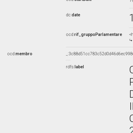
1
dc:
date
ocd:
rif_gruppoParlamentare
<
ocd:
membro
_:3c88d51cc783c52d0d46d6ec998
rdfs:
label