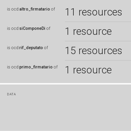
11 resources
is
ocd:
altro_firmatario
of
1 resource
is
ocd:
siComponeDi
of
15 resources
is
ocd:
rif_deputato
of
1 resource
is
ocd:
primo_firmatario
of
DATA