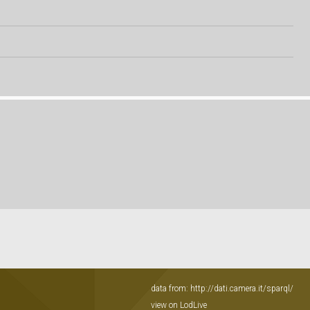
data from:
http://dati.camera.it/sparql/
view on LodLive