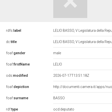
rdfs:
label
LELIO BASSO, V Legislatura della Rep
dc:
title
LELIO BASSO, V Legislatura della Rep
male
foaf:
gender
LELIO
foaf:
firstName
ods:
modified
2026-07-17T13:51:18Z
foaf:
depiction
http://documenti.camera.it/apps/nu
BASSO
foaf:
surname
rdf:
type
ocd:deputato