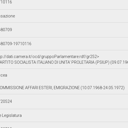
710116
ssazione
680709
680709-19710116
tp://dati.camera.it/ocd/gruppoParlamentare.rdf/gr252>
ARTITO SOCIALISTA ITALIANO DI UNITA' PROLETARIA (PSIUP) (09.07.19
ccea
 COMMISSIONE AFFARI ESTERI, EMIGRAZIONE (10.07.1968-24.05.1972)
720524
e Legislatura