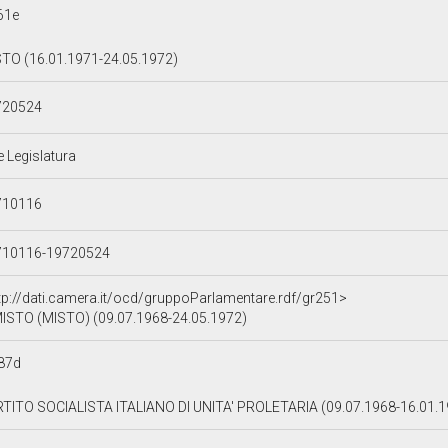
61e
TO (16.01.1971-24.05.1972)
720524
e Legislatura
710116
710116-19720524
tp://dati.camera.it/ocd/gruppoParlamentare.rdf/gr251>
ISTO (MISTO) (09.07.1968-24.05.1972)
87d
TITO SOCIALISTA ITALIANO DI UNITA' PROLETARIA (09.07.1968-16.01.