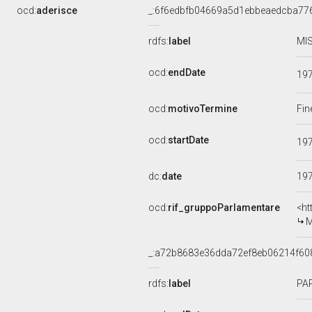
ocd:
aderisce
_:6f6edbfb04669a5d1ebbeaedcba77
rdfs:
label
MIS
ocd:
endDate
19
ocd:
motivoTermine
Fin
ocd:
startDate
19
dc:
date
19
ocd:
rif_gruppoParlamentare
<ht
M
_:a72b8683e36dda72ef8eb06214f60
rdfs:
label
PAR