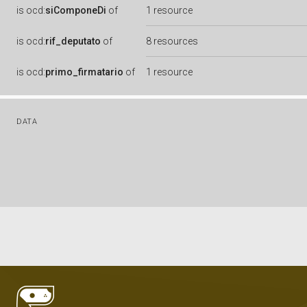
is
ocd:
siComponeDi
of
1 resource
is
ocd:
rif_deputato
of
8 resources
is
ocd:
primo_firmatario
of
1 resource
DATA