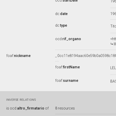
ocd:
startDate
19
dc:
date
19
dc:
type
Tit
ocd:
rif_organo
<ht
I
foaf:
nickname
_:0cc11e8194aac60e59b0a0598c18
foaf:
firstName
LE
foaf:
surname
BA
INVERSE RELATIONS
is
ocd:
altro_firmatario
of
8 resources