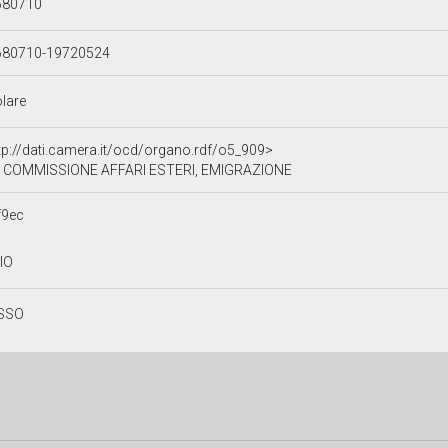
680710
680710-19720524
olare
tp://dati.camera.it/ocd/organo.rdf/o5_909>
II COMMISSIONE AFFARI ESTERI, EMIGRAZIONE
f9ec
LIO
SSO