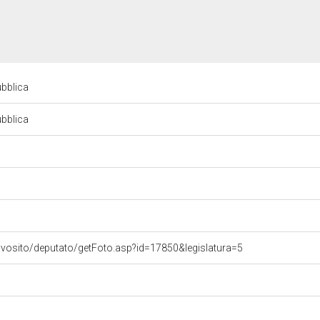
ubblica
ubblica
ovosito/deputato/getFoto.asp?id=17850&legislatura=5