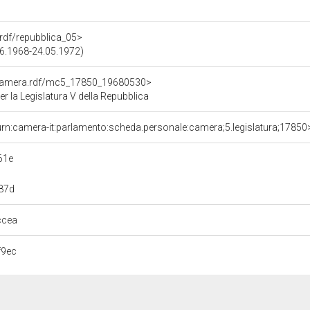
a.rdf/repubblica_05>
.06.1968-24.05.1972)
oCamera.rdf/mc5_17850_19680530>
la Legislatura V della Repubblica
urn:camera-it:parlamento:scheda.personale:camera;5.legislatura;17850
61e
87d
ccea
f9ec