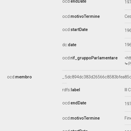
ocd:
endDate
19
ocd:
motivoTermine
Ce
ocd:
startDate
19
dc:
date
19
ocd:
rif_gruppoParlamentare
<ht
P
ocd:
membro
_:5dc894dc383d26566c8583bfea85
rdfs:
label
III
ocd:
endDate
19
ocd:
motivoTermine
Fin