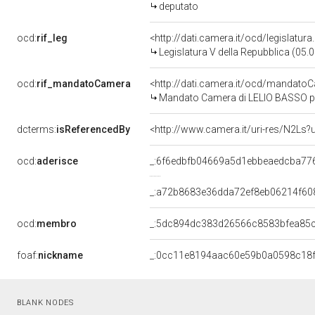
deputato
ocd:
rif_leg
<http://dati.camera.it/ocd/legislatur
Legislatura V della Repubblica (05
ocd:
rif_mandatoCamera
<http://dati.camera.it/ocd/mandat
Mandato Camera di LELIO BASSO per 
dcterms:
isReferencedBy
<http://www.camera.it/uri-res/N2Ls?
ocd:
aderisce
_:6f6edbfb04669a5d1ebbeaedcba77
_:a72b8683e36dda72ef8eb06214f60
ocd:
membro
_:5dc894dc383d26566c8583bfea85
foaf:
nickname
_:0cc11e8194aac60e59b0a0598c18
BLANK NODES