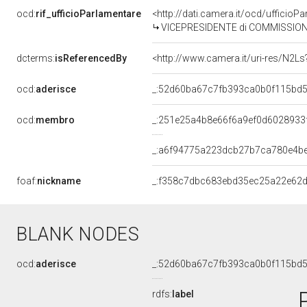
ocd:
rif_ufficioParlamentare
<http://dati.camera.it/ocd/uffici
VICEPRESIDENTE di COMMISSIONE SPECIALE PER L'ESAME DEL DISEGNO DI LEGGE N. 11: "CONVERSIONE IN LEGGE DEL
dcterms:
isReferencedBy
<http://www.camera.it/uri-res/N2Ls
ocd:
aderisce
_:52d60ba67c7fb393ca0b0f115bd
ocd:
membro
_:251e25a4b8e66f6a9ef0d6028933
_:a6f94775a223dcb27b7ca780e4b
foaf:
nickname
_:f358c7dbc683ebd35ec25a22e62
BLANK NODES
ocd:
aderisce
_:52d60ba67c7fb393ca0b0f115bd
rdfs:
label