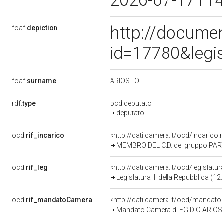
2026-07-17T1
http://docume
foaf:
depiction
id=17780&legi
ARIOSTO
foaf:
surname
rdf:
type
ocd:deputato
deputato
ocd:
rif_incarico
<http://dati.camera.it/ocd/incaric
MEMBRO DEL C.D. del gruppo PART
ocd:
rif_leg
<http://dati.camera.it/ocd/legislatu
Legislatura III della Repubblica (
ocd:
rif_mandatoCamera
<http://dati.camera.it/ocd/mand
Mandato Camera di EGIDIO ARIOSTO 