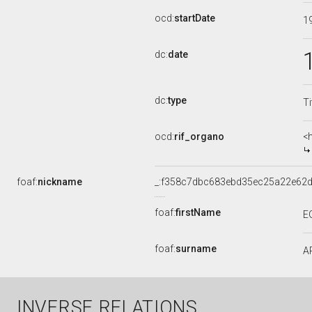
ocd:
startDate
1
dc:
date
dc:
type
Ti
ocd:
rif_organo
<
foaf:
nickname
_:f358c7dbc683ebd35ec25a22e62
foaf:
firstName
E
foaf:
surname
A
INVERSE RELATIONS