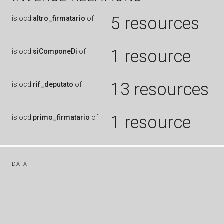
5 resources
is
ocd:
altro_firmatario
of
1 resource
is
ocd:
siComponeDi
of
13 resources
is
ocd:
rif_deputato
of
1 resource
is
ocd:
primo_firmatario
of
DATA