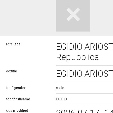
EGIDIO ARIOSTO,
rdfs:
label
Repubblica
EGIDIO ARIOSTO
dc:
title
male
foaf:
gender
EGIDIO
foaf:
firstName
ods:
modified