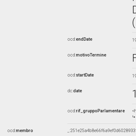
ocd:
endDate
1
ocd:
motivoTermine
ocd:
startDate
1
dc:
date
ocd:
rif_gruppoParlamentare
<
ocd:
membro
_:251e25a4b8e66f6a9ef0d6028933