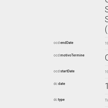
ocd:
endDate
1
ocd:
motivoTermine
ocd:
startDate
1
dc:
date
dc:
type
Ti