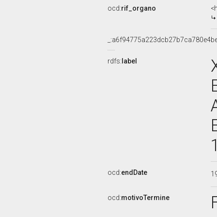
ocd:
rif_organo
<
_:a6f94775a223dcb27b7ca780e4b
rdfs:
label
ocd:
endDate
1
ocd:
motivoTermine