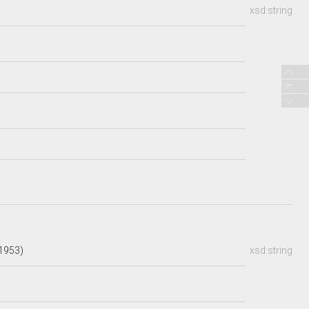
xsd:string
.1953)
xsd:string