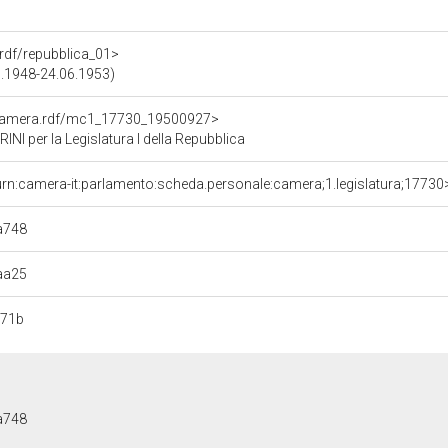
a.rdf/repubblica_01>
05.1948-24.06.1953)
oCamera.rdf/mc1_17730_19500927>
 per la Legislatura I della Repubblica
urn:camera-it:parlamento:scheda.personale:camera;1.legislatura;17730
a748
aa25
071b
a748