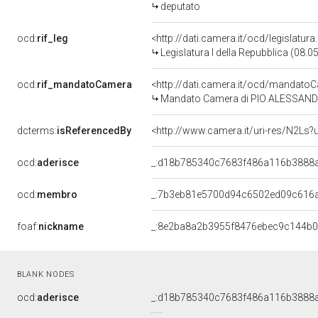
deputato
ocd:
rif_leg
<http://dati.camera.it/ocd/legislatur
Legislatura I della Repubblica (08.
ocd:
rif_mandatoCamera
<http://dati.camera.it/ocd/mandat
Mandato Camera di PIO ALESSANDRINI
dcterms:
isReferencedBy
<http://www.camera.it/uri-res/N2Ls?
ocd:
aderisce
_:d18b785340c7683f486a116b3888
ocd:
membro
_:7b3eb81e5700d94c6502ed09c616
foaf:
nickname
_:8e2ba8a2b3955f8476ebec9c144b
BLANK NODES
ocd:
aderisce
_:d18b785340c7683f486a116b3888