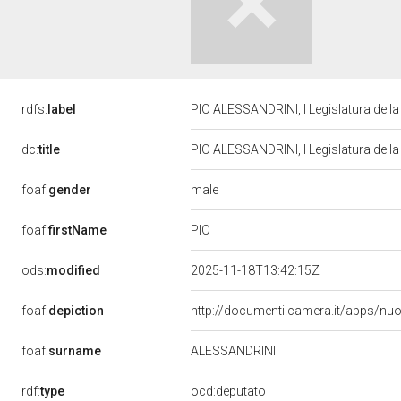
rdfs:
label
PIO ALESSANDRINI, I Legislatura dell
dc:
title
PIO ALESSANDRINI, I Legislatura dell
male
foaf:
gender
PIO
foaf:
firstName
ods:
modified
2025-11-18T13:42:15Z
foaf:
depiction
http://documenti.camera.it/apps/nu
foaf:
surname
ALESSANDRINI
rdf:
type
ocd:deputato