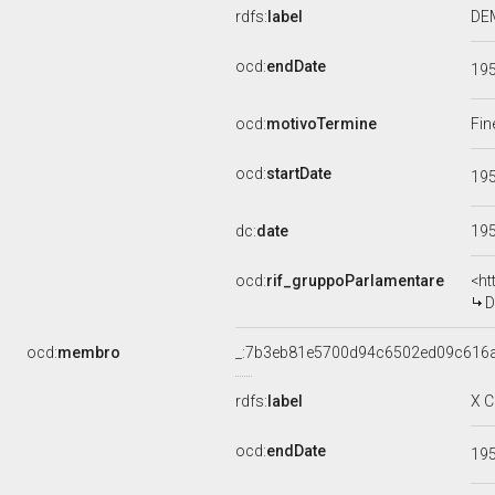
rdfs:
label
DEM
ocd:
endDate
19
ocd:
motivoTermine
Fin
ocd:
startDate
19
dc:
date
19
ocd:
rif_gruppoParlamentare
<ht
D
ocd:
membro
_:7b3eb81e5700d94c6502ed09c616
rdfs:
label
X 
ocd:
endDate
19