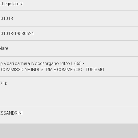
e Legislatura
501013
501013-19530624
olare
tp://dati.camera.it/ocd/organo.rdf/o1_665>
 COMMISSIONE INDUSTRIA E COMMERCIO - TURISMO
071b
O
ESSANDRINI