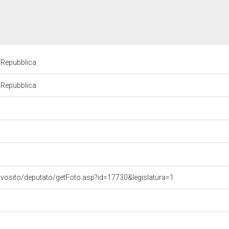
a Repubblica
a Repubblica
ovosito/deputato/getFoto.asp?id=17730&legislatura=1