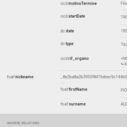
ocd:
motivoTermine
Fin
ocd:
startDate
19
dc:
date
19
dc:
type
Tit
ocd:
rif_organo
<ht
X
foaf:
nickname
_:8e2ba8a2b3955f8476ebec9c144b
foaf:
firstName
PI
foaf:
surname
AL
INVERSE RELATIONS