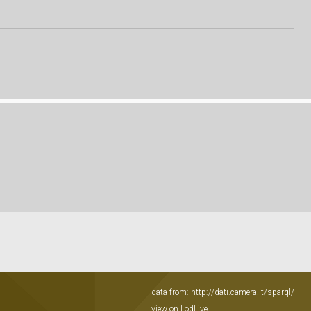
data from:
http://dati.camera.it/sparql/
view on LodLive