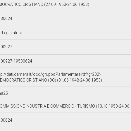
OCRATICO CRISTIANO (27.09.1950-24.06.1953)
530624
e Legislatura
500927
500927-19530624
tp://dati.camera.it/ocd/gruppoParlamentare.rdf/gr202>
EMOCRATICO CRISTIANO (DC) (01.06.1948-24.06.1953)
aa25
COMMISSIONE INDUSTRIA E COMMERCIO - TURISMO (13.10.1950-24.06
530624