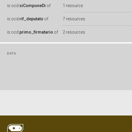
is
ocd:
siComponeDi
of
1 resource
is
ocd:
rif_deputato
of
7 resources
is
ocd:
primo_firmatario
of
2 resources
DATA