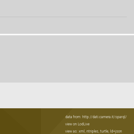
data from:
http://dati.camera.it/sparql/
view on LodLive
view as:
xml
,
ntriples
,
turtle
,
ld+json