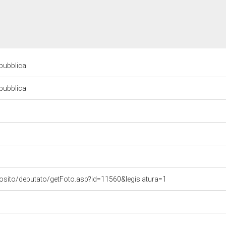
epubblica
epubblica
osito/deputato/getFoto.asp?id=11560&legislatura=1