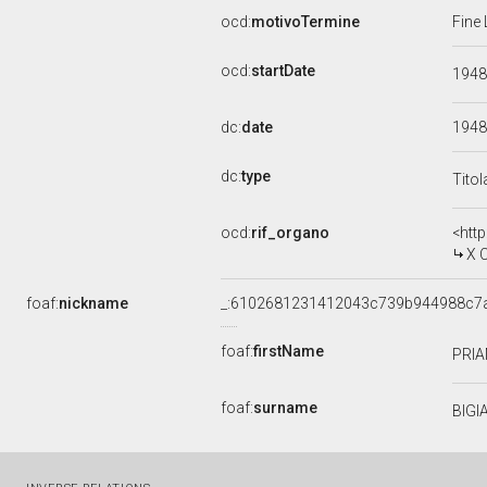
ocd:
motivoTermine
Fine 
ocd:
startDate
194
dc:
date
1948
dc:
type
Titol
ocd:
rif_organo
<htt
X 
foaf:
nickname
_:6102681231412043c739b944988c7
foaf:
firstName
PRI
foaf:
surname
BIGI