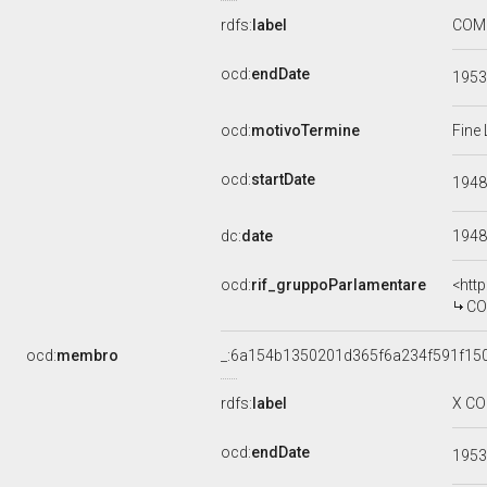
rdfs:
label
COMU
ocd:
endDate
195
ocd:
motivoTermine
Fine 
ocd:
startDate
194
dc:
date
1948
ocd:
rif_gruppoParlamentare
<htt
CO
ocd:
membro
_:6a154b1350201d365f6a234f591f15
rdfs:
label
X CO
ocd:
endDate
195