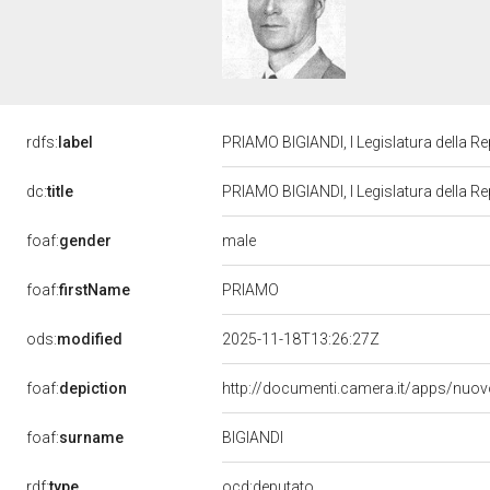
rdfs:
label
PRIAMO BIGIANDI, I Legislatura della R
dc:
title
PRIAMO BIGIANDI, I Legislatura della R
male
foaf:
gender
PRIAMO
foaf:
firstName
ods:
modified
2025-11-18T13:26:27Z
foaf:
depiction
http://documenti.camera.it/apps/nuov
BIGIANDI
foaf:
surname
rdf:
type
ocd:deputato