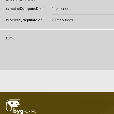
INVERSE RELATIONS
is
ocd:
siComponeDi
of
1 resource
is
ocd:
rif_deputato
of
23 resources
DATA