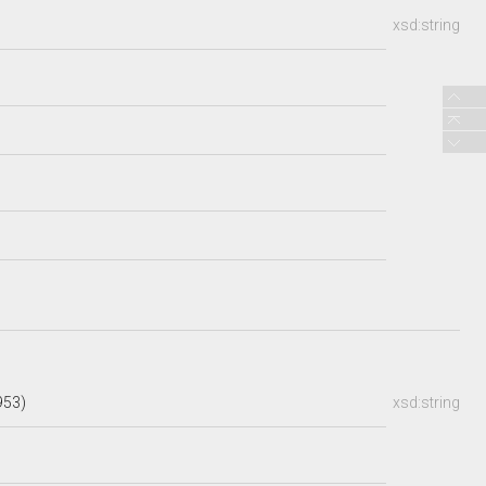
xsd:string
953)
xsd:string