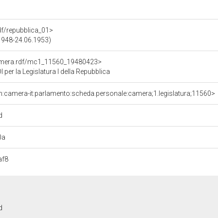
rdf/repubblica_01>
.1948-24.06.1953)
Camera.rdf/mc1_11560_19480423>
er la Legislatura I della Repubblica
n:camera-it:parlamento:scheda.personale:camera;1.legislatura;11560>
d
0a
af8
d