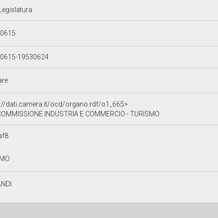
Legislatura
80615
0615-19530624
are
p://dati.camera.it/ocd/organo.rdf/o1_665>
COMMISSIONE INDUSTRIA E COMMERCIO - TURISMO
af8
AMO
ANDI