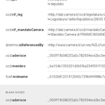
deputato
ocd:
rif_leg
<http://dati.camera.it/ocd/legislatura.
Legislatura I della Repubblica (08.05
ocd:
rif_mandatoCamera
<http://dati.camera.it/ocd/mandato
Mandato Camera di PRIAMO BIGIANDI p
dcterms:
isReferencedBy
<http://www.camera.it/uri-res/N2Ls?ur
ocd:
aderisce
_:050ff1fb5802f2a5c782934ece2bc3e
ocd:
membro
_:6a154b1350201d365f6a234f591f15
foaf:
nickname
_:6102681231412043c739b944988c7
BLANK NODES
ocd:
aderisce
_:050ff1fb5802f2a5c782934ece2bc3e