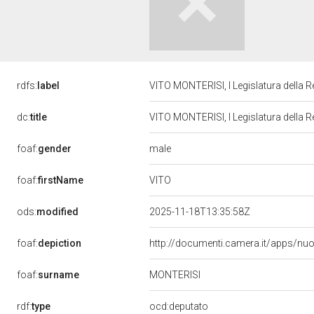
rdfs:
label
VITO MONTERISI, I Legislatura della 
dc:
title
VITO MONTERISI, I Legislatura della 
male
foaf:
gender
VITO
foaf:
firstName
ods:
modified
2025-11-18T13:35:58Z
foaf:
depiction
http://documenti.camera.it/apps/nu
foaf:
surname
MONTERISI
rdf:
type
ocd:deputato