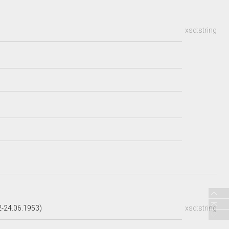
xsd:string
-24.06.1953)
xsd:string