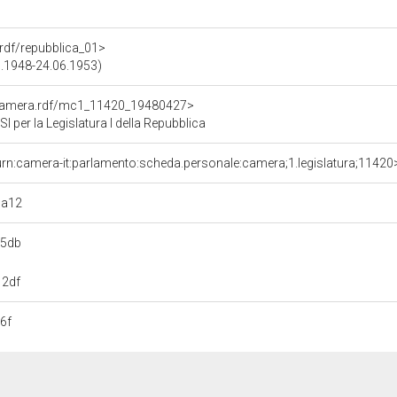
a.rdf/repubblica_01>
05.1948-24.06.1953)
oCamera.rdf/mc1_11420_19480427>
er la Legislatura I della Repubblica
urn:camera-it:parlamento:scheda.personale:camera;1.legislatura;11420
5a12
95db
12df
6f