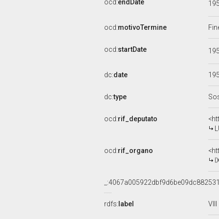
ocd:
endDate
19
ocd:
motivoTermine
Fin
ocd:
startDate
19
dc:
date
19
dc:
type
Sos
ocd:
rif_deputato
<ht
L
ocd:
rif_organo
<ht
I
_:4067a005922dbf9d6be09dc88253
rdfs:
label
VII