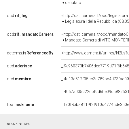
deputato
ocd:
rif_leg
<http://dati.camera.it/ocd/legislatur
Legislatura I della Repubblica (08.
ocd:
rif_mandatoCamera
<http://dati.camera.it/ocd/mandat
Mandato Camera di VITO MONTERISI p
dcterms:
isReferencedBy
<http://www.camera.it/uri-res/N2Ls?
ocd:
aderisce
_:9e960373b7406dec7719d71f6b64
ocd:
membro
_:4a13c512f05cc3d789bc4d73fac0
_:4067a005922dbf9d6be09dc88253
foaf:
nickname
_:f70f8bba8119f2f910c4774cde350e
BLANK NODES