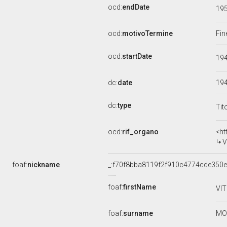
ocd:
endDate
19
ocd:
motivoTermine
Fin
ocd:
startDate
19
dc:
date
19
dc:
type
Tit
ocd:
rif_organo
<ht
V
foaf:
nickname
_:f70f8bba8119f2f910c4774cde350e
foaf:
firstName
VI
foaf:
surname
MO