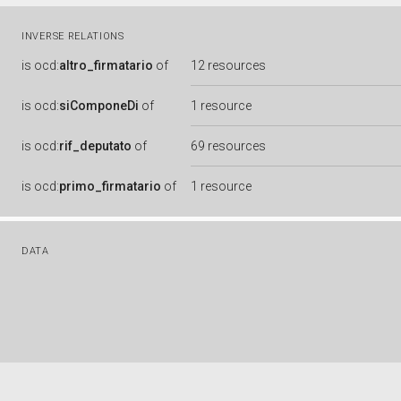
INVERSE RELATIONS
is
ocd:
altro_firmatario
of
12 resources
is
ocd:
siComponeDi
of
1 resource
is
ocd:
rif_deputato
of
69 resources
is
ocd:
primo_firmatario
of
1 resource
DATA