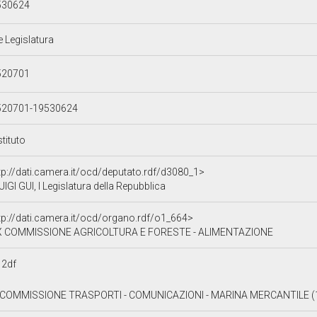
530624
e Legislatura
520701
520701-19530624
tituto
tp://dati.camera.it/ocd/deputato.rdf/d3080_1>
UIGI GUI, I Legislatura della Repubblica
tp://dati.camera.it/ocd/organo.rdf/o1_664>
X COMMISSIONE AGRICOLTURA E FORESTE - ALIMENTAZIONE
12df
I COMMISSIONE TRASPORTI - COMUNICAZIONI - MARINA MERCANTILE (1