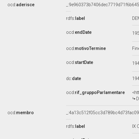
ocd:
aderisce
_:9e960373b7406dec7719d71f6b64
rdfs:
label
DEM
ocd:
endDate
19
ocd:
motivoTermine
Fin
ocd:
startDate
19
dc:
date
19
ocd:
rif_gruppoParlamentare
<ht
D
ocd:
membro
_:4a13c512f05cc3d789bc4d73fac0
rdfs:
label
IX 