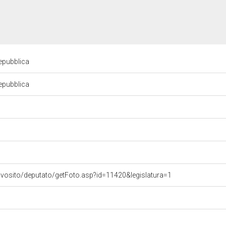
Repubblica
Repubblica
ovosito/deputato/getFoto.asp?id=11420&legislatura=1