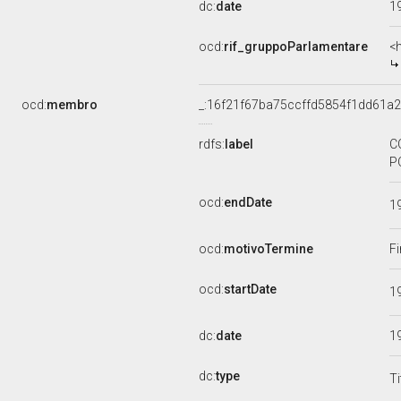
dc:
date
1
ocd:
rif_gruppoParlamentare
<
ocd:
membro
_:16f21f67ba75ccffd5854f1dd61a
rdfs:
label
C
P
ocd:
endDate
1
ocd:
motivoTermine
Fi
ocd:
startDate
1
dc:
date
1
dc:
type
Ti