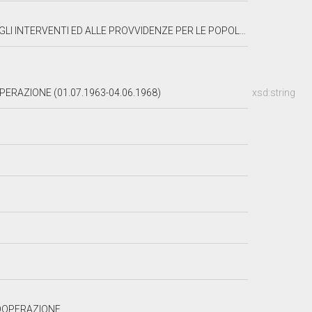
POPOLAZIONI E I TERRITORI COLPITI DALLE ALLUVIONI O MAREGGIATE DELL'AUTUNNO 1966
PERAZIONE (01.07.1963-04.06.1968)
xsd:string
COOPERAZIONE