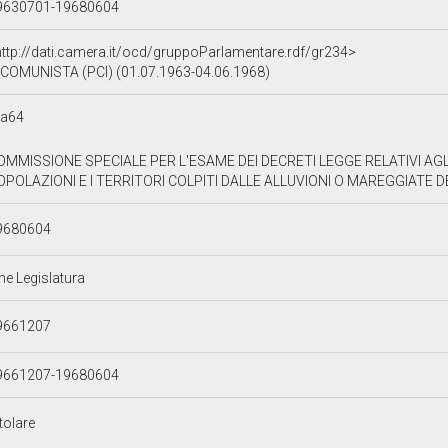
9630701-19680604
http://dati.camera.it/ocd/gruppoParlamentare.rdf/gr234>
COMUNISTA (PCI) (01.07.1963-04.06.1968)
2a64
OMMISSIONE SPECIALE PER L'ESAME DEI DECRETI LEGGE RELATIVI AGL
OPOLAZIONI E I TERRITORI COLPITI DALLE ALLUVIONI O MAREGGIATE D
9680604
ne Legislatura
9661207
9661207-19680604
tolare