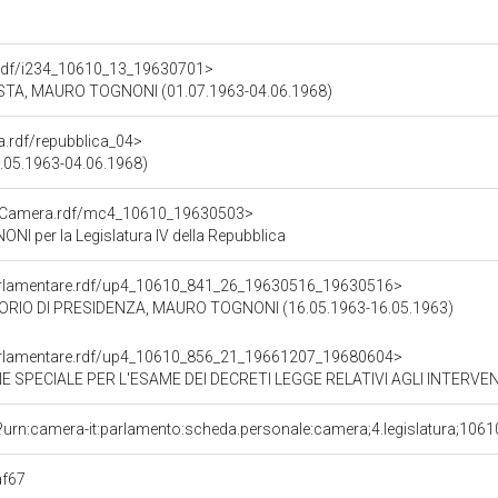
o.rdf/i234_10610_13_19630701>
TA, MAURO TOGNONI (01.07.1963-04.06.1968)
ra.rdf/repubblica_04>
16.05.1963-04.06.1968)
atoCamera.rdf/mc4_10610_19630503>
 per la Legislatura IV della Repubblica
oParlamentare.rdf/up4_10610_841_26_19630516_19630516>
ORIO DI PRESIDENZA, MAURO TOGNONI (16.05.1963-16.05.1963)
oParlamentare.rdf/up4_10610_856_21_19661207_19680604>
AME DEI DECRETI LEGGE RELATIVI AGLI INTERVENTI ED ALLE PROVVIDENZE PER LE POPOLAZIONI E I TERRITORI 
?urn:camera-it:parlamento:scheda.personale:camera;4.legislatura;1061
af67