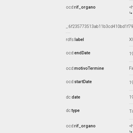
ocd:
rif_organo
<
_:6f235773513ab11b3cd410bd1f79
rdfs:
label
X
ocd:
endDate
1
ocd:
motivoTermine
Fi
ocd:
startDate
1
dc:
date
1
dc:
type
Ti
ocd:
rif_organo
<