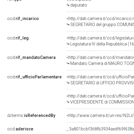
deputato
ocd:
rif_incarico
<http://dati.camera.it/ocd/incaric
SEGRETARIO del gruppo COMUNIS
ocd:
rif_leg
<http://dati.camera.it/ocd/legislatu
Legislatura IV della Repubblica (
ocd:
rif_mandatoCamera
<http://dati.camera.it/ocd/mand
Mandato Camera di MAURO TOGNONI
ocd:
rif_ufficioParlamentare
<http://dati.camera.it/ocd/uffici
SEGRETARIO di UFFICIO PROVVIS
<http://dati.camera.it/ocd/uffici
VICEPRESIDENTE di COMMISSIONE SPECIALE PER L'ES
dcterms:
isReferencedBy
<http://www.camera.it/uri-res/N2Ls
ocd:
aderisce
_:3a801bcbf368fb3934aedf69f638