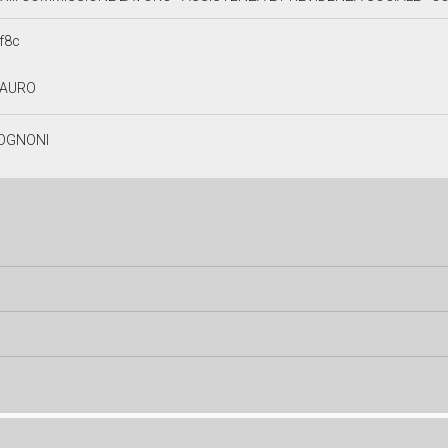
f8c
AURO
OGNONI