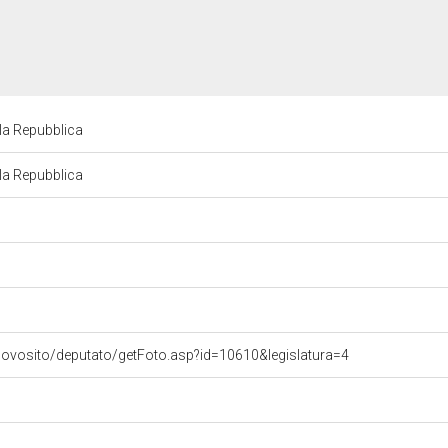
la Repubblica
la Repubblica
uovosito/deputato/getFoto.asp?id=10610&legislatura=4