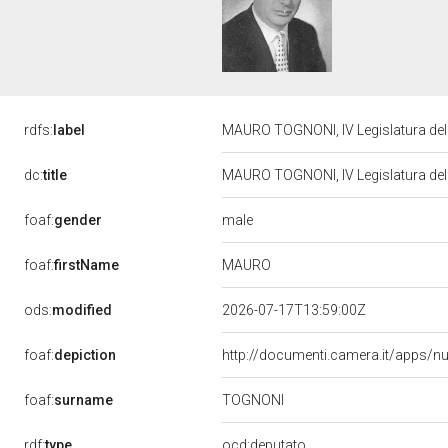
rdfs:
label
MAURO TOGNONI, IV Legislatura del
dc:
title
MAURO TOGNONI, IV Legislatura del
male
foaf:
gender
MAURO
foaf:
firstName
ods:
modified
2026-07-17T13:59:00Z
foaf:
depiction
http://documenti.camera.it/apps/n
TOGNONI
foaf:
surname
rdf:
type
ocd:deputato