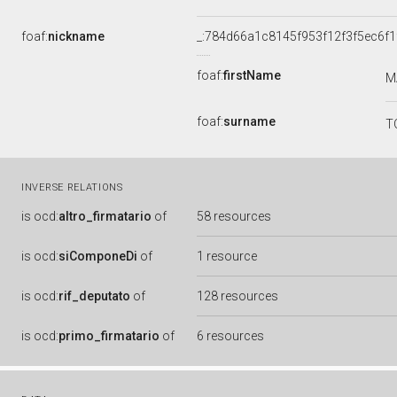
foaf:
nickname
_:784d66a1c8145f953f12f3f5ec6f1
foaf:
firstName
M
foaf:
surname
T
INVERSE RELATIONS
is
ocd:
altro_firmatario
of
58 resources
is
ocd:
siComponeDi
of
1 resource
is
ocd:
rif_deputato
of
128 resources
is
ocd:
primo_firmatario
of
6 resources