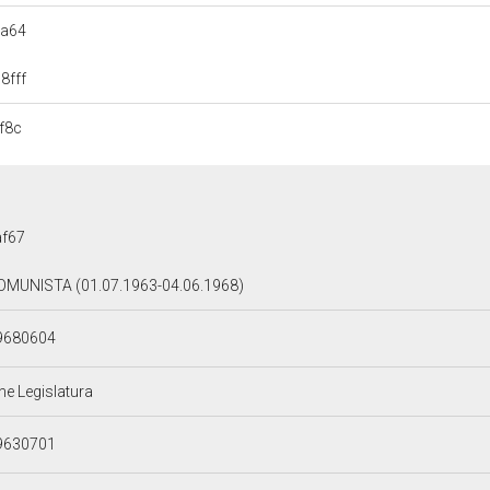
2a64
8fff
f8c
af67
OMUNISTA (01.07.1963-04.06.1968)
9680604
ne Legislatura
9630701