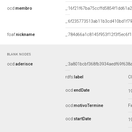
ocd:
membro
_:16f21f67ba75ccffd5854f1dd61a
_:6f235773513ab11b3cd410bd1f79
foaf:
nickname
_:784d66a1c8145f953f12f3f5ec6f1
BLANK NODES
ocd:
aderisce
_:3a801bcbf368fb3934aedf69f638
rdfs:
label
C
ocd:
endDate
1
ocd:
motivoTermine
Fi
ocd:
startDate
1