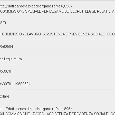
http://dati.camera.it/ocd/organo.rdf/o4_856>
COMMISSIONE SPECIALE PER L'ESAME DEI DECRETI LEGGE RELATIVI AGLI INTERVENTI ED ALLE PROVVIDENZE PER LE 
8fff
III COMMISSIONE LAVORO - ASSISTENZA E PREVIDENZA SOCIALE - COO
9680604
ne Legislatura
9630701
9630701-19680604
tolare
http://dati.camera.it/ocd/organo.rdf/o4_896>
XIII COMMISSIONE LAVORO - ASSISTENZA E PREVIDENZA SOCIALE - 