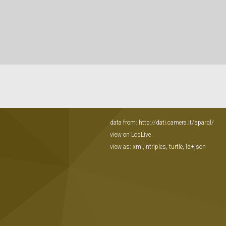
data from:
http://dati.camera.it/sparql/
view on LodLive
view as:
xml
,
ntriples
,
turtle
,
ld+json