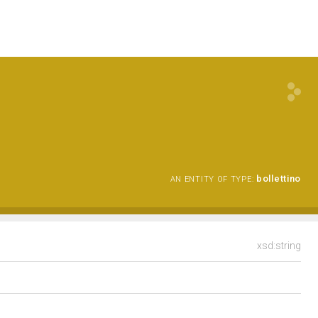
3
bollettino
AN ENTITY OF TYPE:
xsd:string