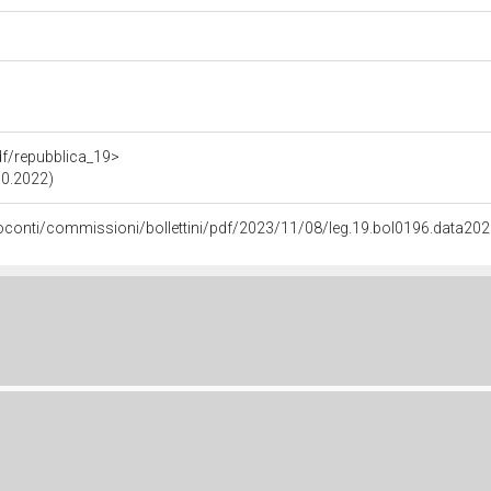
rdf/repubblica_19>
10.2022)
soconti/commissioni/bollettini/pdf/2023/11/08/leg.19.bol0196.data20