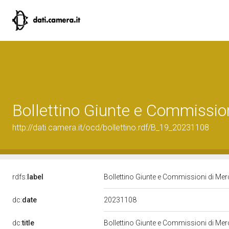
Bollettino Giunte e Commissio
http://dati.camera.it/ocd/bollettino.rdf/B_19_20231108
rdfs:
label
Bollettino Giunte e Commissioni di Me
20231108
dc:
date
dc:
title
Bollettino Giunte e Commissioni di Me