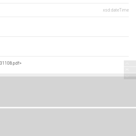
xsd:dateTime
231108.pdf>