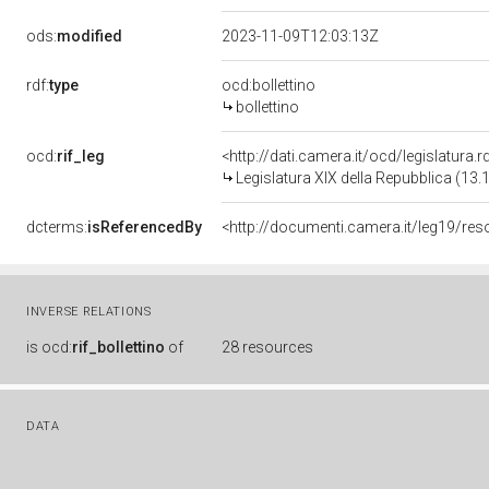
ods:
modified
2023-11-09T12:03:13Z
rdf:
type
ocd:bollettino
bollettino
ocd:
rif_leg
<http://dati.camera.it/ocd/legislatura.
Legislatura XIX della Repubblica (13.
dcterms:
isReferencedBy
<http://documenti.camera.it/leg19/re
INVERSE RELATIONS
is
ocd:
rif_bollettino
of
28 resources
DATA