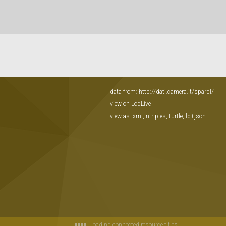
data from:
http://dati.camera.it/sparql/
view on LodLive
view as:
xml
,
ntriples
,
turtle
,
ld+json