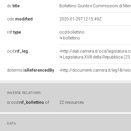
dc:
title
Bollettino Giunte e Commissioni di Me
ods:
modified
2020-01-29T12:15:49Z
rdf:
type
ocd:bollettino
bollettino
ocd:
rif_leg
<http://dati.camera.it/ocd/legislatura.
Legislatura XVIII della Repubblica (2
dcterms:
isReferencedBy
INVERSE RELATIONS
is
ocd:
rif_bollettino
of
22 resources
DATA