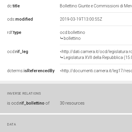
dc:
title
Bollettino Giunte e Commissioni di Me
ods:
modified
2019-03-19T13:00:55Z
rdf:
type
ocd:bollettino
bollettino
ocd:
rif_leg
<http://dati.camera.it/ocd/legislatura.
Legislatura XVII della Repubblica (1
dcterms:
isReferencedBy
INVERSE RELATIONS
is
ocd:
rif_bollettino
of
30 resources
DATA