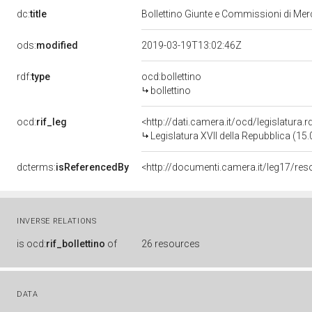
dc:
title
Bollettino Giunte e Commissioni di Me
ods:
modified
2019-03-19T13:02:46Z
rdf:
type
ocd:bollettino
bollettino
ocd:
rif_leg
<http://dati.camera.it/ocd/legislatura.
Legislatura XVII della Repubblica (1
dcterms:
isReferencedBy
INVERSE RELATIONS
is
ocd:
rif_bollettino
of
26 resources
DATA