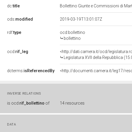
dc:
title
Bollettino Giunte e Commissioni di Ma
ods:
modified
2019-03-19T13:01:07Z
rdf:
type
ocd:bollettino
bollettino
ocd:
rif_leg
<http://dati.camera.it/ocd/legislatura.
Legislatura XVII della Repubblica (1
dcterms:
isReferencedBy
INVERSE RELATIONS
is
ocd:
rif_bollettino
of
14 resources
DATA