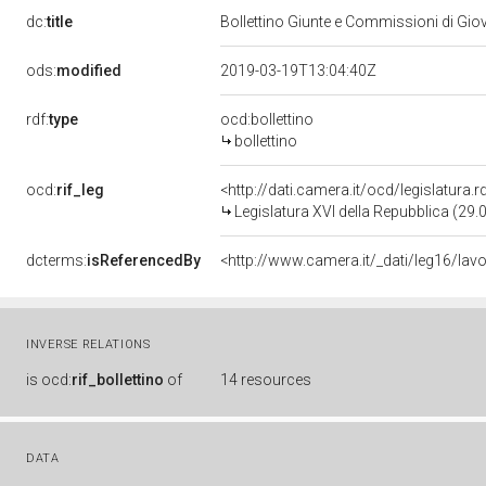
dc:
title
Bollettino Giunte e Commissioni di Gi
ods:
modified
2019-03-19T13:04:40Z
rdf:
type
ocd:bollettino
bollettino
ocd:
rif_leg
<http://dati.camera.it/ocd/legislatura.
Legislatura XVI della Repubblica (29
dcterms:
isReferencedBy
<http://www.camera.it/_dati/leg16/lav
INVERSE RELATIONS
is
ocd:
rif_bollettino
of
14 resources
DATA