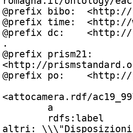
romagna.it/ontology/eac
@prefix bibo:  <http://
@prefix time:  <http://
@prefix dc:    <http://
.

@prefix prism21: 
<http://prismstandard.o
@prefix po:    <http://
<attocamera.rdf/ac19_997
        a                          ocd:atto ;

        rdfs:label                 " CARAMANNA ed 
altri: \\\"Disposizioni