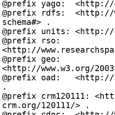
@prefix yago:  <http://
@prefix rdfs:  <http://
schema#> .

@prefix units: <http://
@prefix rso:   
<http://www.researchspa
@prefix geo:   
<http://www.w3.org/2003
@prefix oad:   <http://
.

@prefix crm120111: <htt
crm.org/120111/> .

@prefix cdoc:  <http://