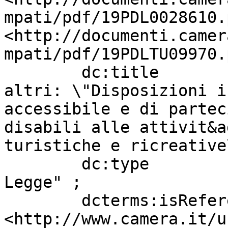
mpati/pdf/19PDL0028610.
<http://documenti.camer
mpati/pdf/19PDLTU09970.
        dc:title                   " CARAMANNA ed 
altri: \"Disposizioni i
accessibile e di partec
disabili alle attivit&a
turistiche e ricreative
        dc:type                    "Progetto di 
Legge" ;

        dcterms:isReferencedBy     
<http://www.camera.it/u