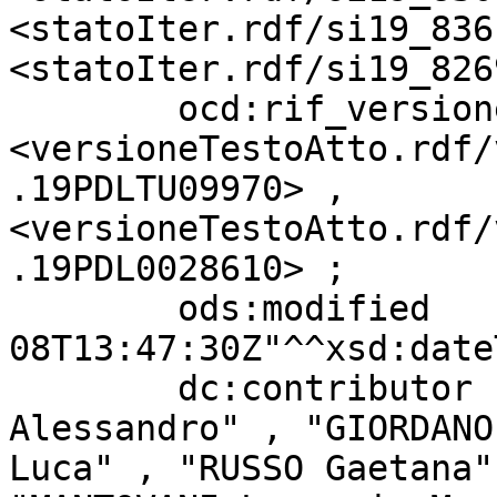
<statoIter.rdf/si19_836
<statoIter.rdf/si19_826
        ocd:rif_versioneTestoAtto  
<versioneTestoAtto.rdf/
.19PDLTU09970> , 
<versioneTestoAtto.rdf/
.19PDL0028610> ;

        ods:modified               "2026-08-
08T13:47:30Z"^^xsd:date
        dc:contributor             "AMORESE 
Alessandro" , "GIORDANO
Luca" , "RUSSO Gaetana"