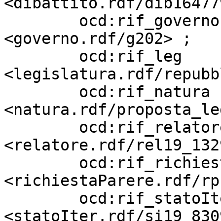
<dibattito.rdf/dib16477
        ocd:rif_governo            
<governo.rdf/g202> ;

        ocd:rif_leg                
<legislatura.rdf/repubb
        ocd:rif_natura             
<natura.rdf/proposta_le
        ocd:rif_relatore           
<relatore.rdf/rel19_132
        ocd:rif_richiestaParere    
<richiestaParere.rdf/rp
        ocd:rif_statoIter          
<statoIter.rdf/si19_830