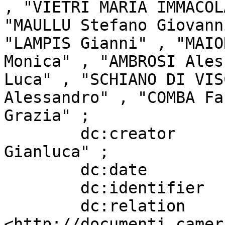
, "VIETRI MARIA IMMACOL
"MAULLU Stefano Giovann
"LAMPIS Gianni" , "MAIO
Monica" , "AMBROSI Ales
Luca" , "SCHIANO DI VIS
Alessandro" , "COMBA Fa
Grazia" ;

        dc:creator                 "CARAMANNA 
Gianluca" ;

        dc:date                    "20230315" ;

        dc:identifier              "997" ;

        dc:relation                
<http://documenti.camer