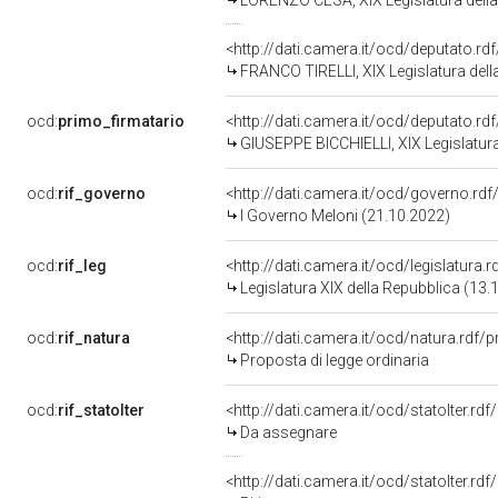
LORENZO CESA, XIX Legislatura dell
<http://dati.camera.it/ocd/deputato.r
FRANCO TIRELLI, XIX Legislatura dell
ocd:
primo_firmatario
<http://dati.camera.it/ocd/deputato.r
GIUSEPPE BICCHIELLI, XIX Legislatura
ocd:
rif_governo
<http://dati.camera.it/ocd/governo.rd
I Governo Meloni (21.10.2022)
ocd:
rif_leg
<http://dati.camera.it/ocd/legislatura.
Legislatura XIX della Repubblica (13.
ocd:
rif_natura
<http://dati.camera.it/ocd/natura.rdf/
Proposta di legge ordinaria
ocd:
rif_statoIter
<http://dati.camera.it/ocd/statoIter.rd
Da assegnare
<http://dati.camera.it/ocd/statoIter.rd