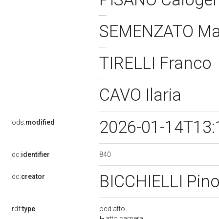
SEMENZATO Ma
TIRELLI Franco
CAVO Ilaria
2026-01-14T13:
ods:
modified
840
dc:
identifier
BICCHIELLI Pin
dc:
creator
rdf:
type
ocd:atto
atto camera