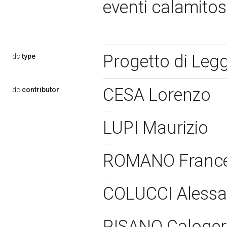
eventi calamitosi
Progetto di Leg
dc:
type
CESA Lorenzo
dc:
contributor
LUPI Maurizio
ROMANO France
COLUCCI Aless
PISANO Caloge