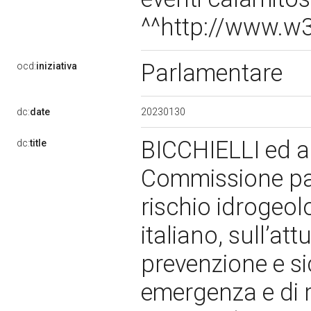
^^http://www.
Parlamentare
ocd:
iniziativa
20230130
dc:
date
BICCHIELLI ed alt
dc:
title
Commissione par
rischio idrogeolo
italiano, sull’at
prevenzione e sic
emergenza e di r