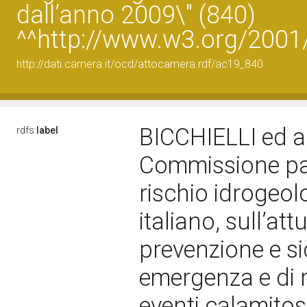
dall’anno 2009\" (840)
^^http://www.w3.org/200
http://dati.camera.it/ocd/attocamera.rdf/ac19_840
BICCHIELLI ed alt
rdfs:
label
Commissione par
rischio idrogeolo
italiano, sull’at
prevenzione e sic
emergenza e di r
eventi calamitosi