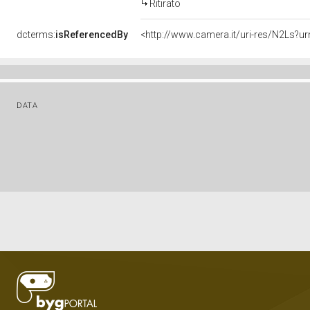
Ritirato
dcterms:
isReferencedBy
<http://www.camera.it/uri-res/N2Ls?ur
DATA