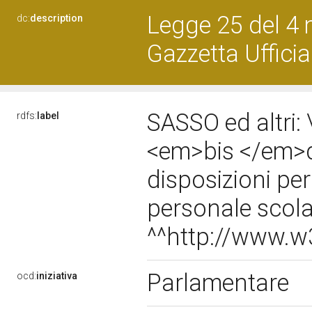
Legge 25 del 4 
dc:
description
Gazzetta Uffici
SASSO ed altri: 
rdfs:
label
<em>bis </em>de
disposizioni per
personale scola
^^http://www.
Parlamentare
ocd:
iniziativa