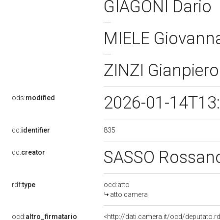
GIAGONI Dario
MIELE Giovann
ZINZI Gianpier
2026-01-14T13
ods:
modified
835
dc:
identifier
SASSO Rossan
dc:
creator
rdf:
type
ocd:atto
atto camera
ocd:
altro_firmatario
<http://dati.camera.it/ocd/deputato.