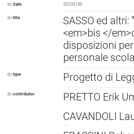
20230130
dc:
date
SASSO ed altri: 
dc:
title
<em>bis </em>de
disposizioni per
personale scola
Progetto di Le
dc:
type
PRETTO Erik U
dc:
contributor
CAVANDOLI La