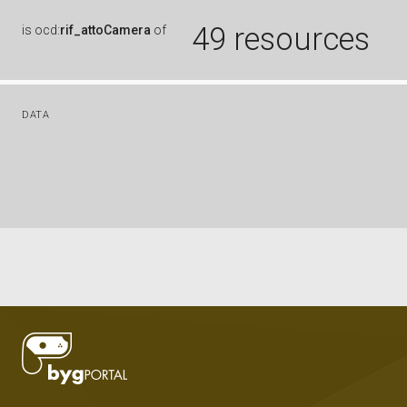
49 resources
is
ocd:
rif_attoCamera
of
DATA