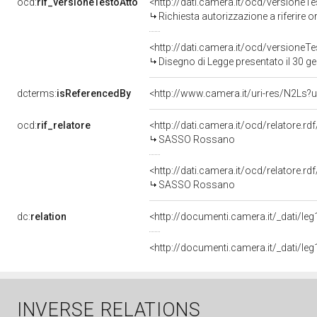
ocd:
rif_versioneTestoAtto
<http://dati.camera.it/ocd/versione
Richiesta autorizzazione a riferire 
<http://dati.camera.it/ocd/versione
Disegno di Legge presentato il 30 g
dcterms:
isReferencedBy
<http://www.camera.it/uri-res/N2Ls?u
ocd:
rif_relatore
<http://dati.camera.it/ocd/relatore.rd
SASSO Rossano
<http://dati.camera.it/ocd/relatore.r
SASSO Rossano
dc:
relation
<http://documenti.camera.it/_dati/l
<http://documenti.camera.it/_dati/l
INVERSE RELATIONS