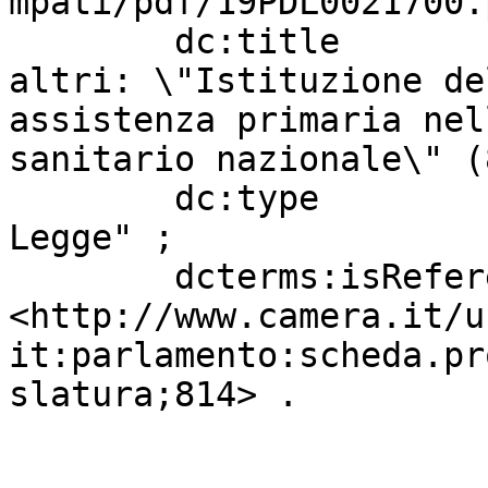
mpati/pdf/19PDL0021700.
        dc:title                   " CIOCCHETTI ed 
altri: \"Istituzione de
assistenza primaria nel
sanitario nazionale\" (
        dc:type                    "Progetto di 
Legge" ;

        dcterms:isReferencedBy     
<http://www.camera.it/u
it:parlamento:scheda.pr