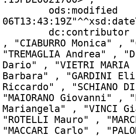
        ods:modified               "2026-08-
06T13:43:19Z"^^xsd:date
        dc:contributor             "ROSCANI Fabio" 
, "CIABURRO Monica" , "
"TREMAGLIA Andrea" , "D
Dario" , "VIETRI MARIA 
Barbara" , "GARDINI Eli
Riccardo" , "SCHIANO DI
"MAIORANO Giovanni" , "
Mariangela" , "VINCI Gi
"ROTELLI Mauro" , "MARC
"MACCARI Carlo" , "PALO