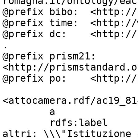
romagna.it/ontology/eac
@prefix bibo:  <http://
@prefix time:  <http://
@prefix dc:    <http://
.

@prefix prism21: 
<http://prismstandard.o
@prefix po:    <http://
<attocamera.rdf/ac19_814
        a                          ocd:atto ;

        rdfs:label                 " CIOCCHETTI ed 
altri: \\\"Istituzione 