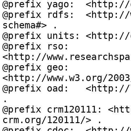
@prefix yago:  <http://
@prefix rdfs:  <http://
schema#> .

@prefix units: <http://
@prefix rso:   
<http://www.researchspa
@prefix geo:   
<http://www.w3.org/2003
@prefix oad:   <http://
.

@prefix crm120111: <htt
crm.org/120111/> .

@prefix cdoc:  <http://