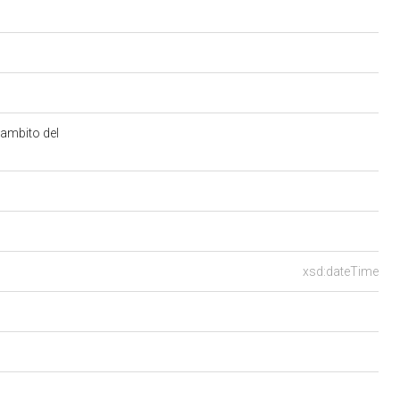
’ambito del
xsd:dateTime