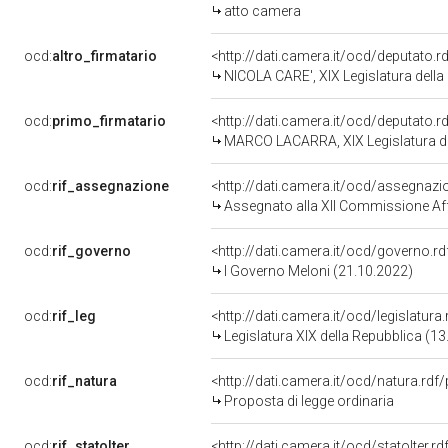
atto camera
ocd:
altro_firmatario
<http://dati.camera.it/ocd/deputato.
NICOLA CARE', XIX Legislatura della
ocd:
primo_firmatario
<http://dati.camera.it/ocd/deputato.
MARCO LACARRA, XIX Legislatura de
ocd:
rif_assegnazione
<http://dati.camera.it/ocd/assegnaz
Assegnato alla XII Commissione Affa
ocd:
rif_governo
<http://dati.camera.it/ocd/governo.r
I Governo Meloni (21.10.2022)
ocd:
rif_leg
<http://dati.camera.it/ocd/legislatura
Legislatura XIX della Repubblica (1
ocd:
rif_natura
<http://dati.camera.it/ocd/natura.rdf
Proposta di legge ordinaria
ocd:
rif_statoIter
<http://dati.camera.it/ocd/statoIter.