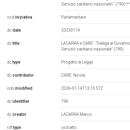
Servizio sanitario nazionale\" (790
ocd:
iniziativa
Parlamentare
20230119
dc:
date
dc:
title
LACARRA e CARE': "Delega al Governo pe
Servizio sanitario nazionale" (790)
dc:
type
Progetto di Legge
dc:
contributor
CARE' Nicola
ods:
modified
2026-01-14T13:15:57Z
790
dc:
identifier
dc:
creator
LACARRA Marco
rdf:
type
ocd:atto