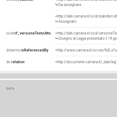
Da assegnare
<http://dati.camera.it/ocd/statoIter.
Assegnato
ocd:
rif_versioneTestoAtto
<http://dati.camera.it/ocd/versione
Disegno di Legge presentato il 19 g
dcterms:
isReferencedBy
<http://www.camera.it/uri-res/N2Ls?u
dc:
relation
<http://documenti.camera.it/_dati/l
DATA