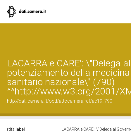
LACARRA e CARE': \"Delega al G
potenziamento della medicina te
sanitario nazionale\" (790)
^^http://www.w3.org/2001/X
http://dati.camera.it/ocd/attocamera.rdf/ac19_790
rdfs:
label
LACARRA e CARE': \"Delega al Governo p