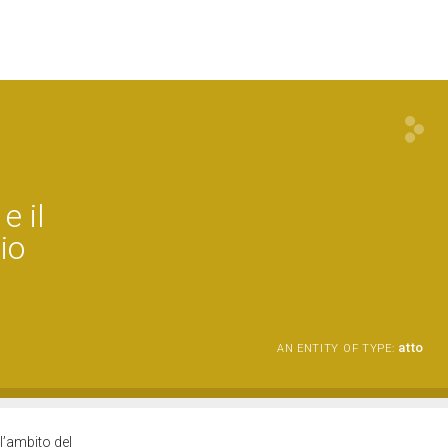
e il
io
atto
AN ENTITY OF TYPE:
l’ambito del