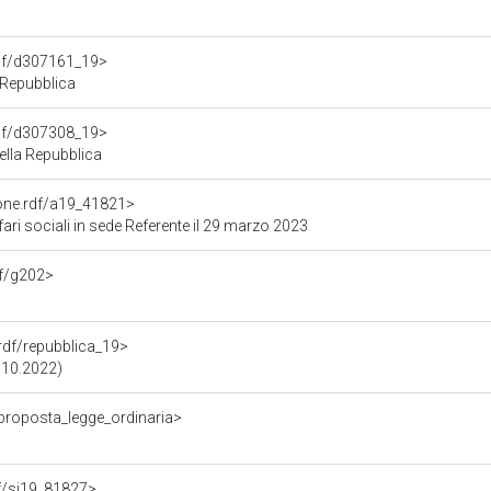
rdf/d307161_19>
 Repubblica
rdf/d307308_19>
lla Repubblica
ione.rdf/a19_41821>
ri sociali in sede Referente il 29 marzo 2023
df/g202>
.rdf/repubblica_19>
3.10.2022)
/proposta_legge_ordinaria>
rdf/si19_81827>