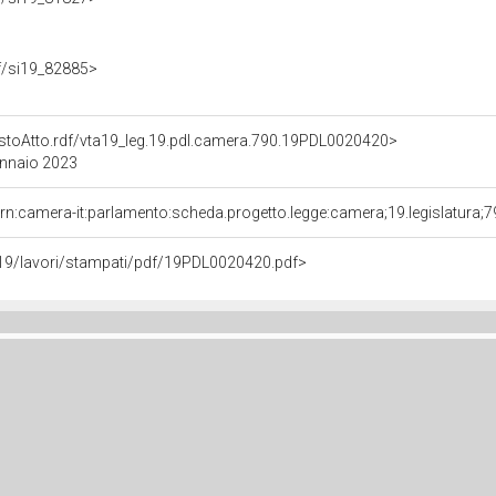
rdf/si19_82885>
TestoAtto.rdf/vta19_leg.19.pdl.camera.790.19PDL0020420>
ennaio 2023
rn:camera-it:parlamento:scheda.progetto.legge:camera;19.legislatura;
eg19/lavori/stampati/pdf/19PDL0020420.pdf>