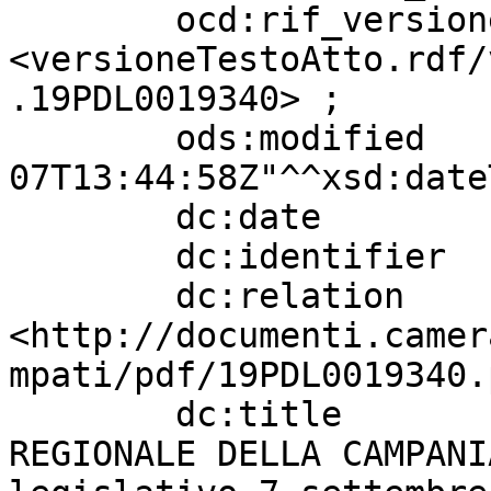
        ocd:rif_versioneTestoAtto  
<versioneTestoAtto.rdf/
.19PDL0019340> ;

        ods:modified               "2026-08-
07T13:44:58Z"^^xsd:date
        dc:date                    "20230112" ;

        dc:identifier              "766" ;

        dc:relation                
<http://documenti.camer
mpati/pdf/19PDL0019340.
        dc:title                   " CONSIGLIO 
REGIONALE DELLA CAMPANI