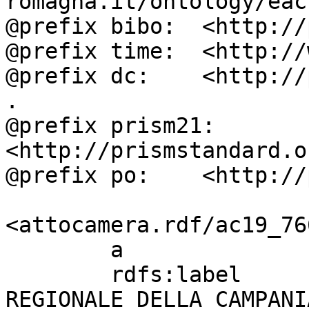
romagna.it/ontology/eac
@prefix bibo:  <http://
@prefix time:  <http://
@prefix dc:    <http://
.

@prefix prism21: 
<http://prismstandard.o
@prefix po:    <http://
<attocamera.rdf/ac19_766
        a                          ocd:atto ;

        rdfs:label                 " CONSIGLIO 
REGIONALE DELLA CAMPANI