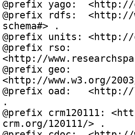
@prefix yago:  <http://
@prefix rdfs:  <http://
schema#> .

@prefix units: <http://
@prefix rso:   
<http://www.researchspa
@prefix geo:   
<http://www.w3.org/2003
@prefix oad:   <http://
.

@prefix crm120111: <htt
crm.org/120111/> .

@prefix cdoc:  <http://