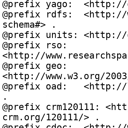
@prefix yago:  <http://
@prefix rdfs:  <http://
schema#> .

@prefix units: <http://
@prefix rso:   
<http://www.researchspa
@prefix geo:   
<http://www.w3.org/2003
@prefix oad:   <http://
.

@prefix crm120111: <htt
crm.org/120111/> .

@prefix cdoc:  <http://