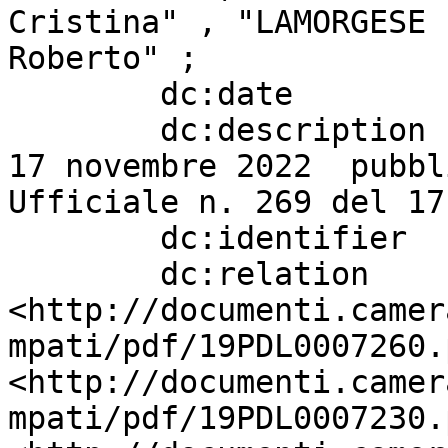
Cristina" , "LAMORGESE 
Roberto" ;

        dc:date                    "20220923" ;

        dc:description             "Legge 175 del 
17 novembre 2022  pubbl
Ufficiale n. 269 del 17
        dc:identifier              "5" ;

        dc:relation                
<http://documenti.camer
mpati/pdf/19PDL0007260.
<http://documenti.camer
mpati/pdf/19PDL0007230.