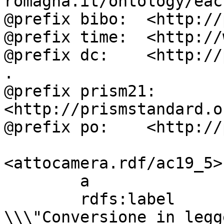
romagna.it/ontology/eac
@prefix bibo:  <http://
@prefix time:  <http://
@prefix dc:    <http://
.

@prefix prism21: 
<http://prismstandard.o
@prefix po:    <http://
<attocamera.rdf/ac19_5>

        a                          ocd:atto ;

        rdfs:label                 " 
\\\"Conversione in legg