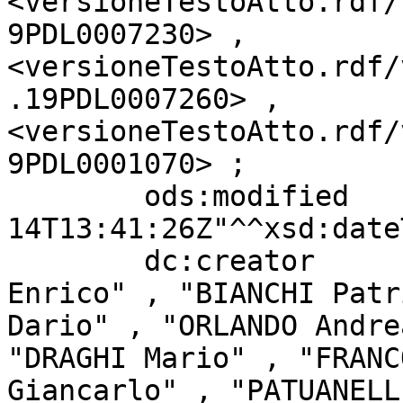
<versioneTestoAtto.rdf/
9PDL0007230> , 
<versioneTestoAtto.rdf/
.19PDL0007260> , 
<versioneTestoAtto.rdf/
9PDL0001070> ;

        ods:modified               "2026-07-
14T13:41:26Z"^^xsd:date
        dc:creator                 "GIOVANNINI 
Enrico" , "BIANCHI Patr
Dario" , "ORLANDO Andre
"DRAGHI Mario" , "FRANC
Giancarlo" , "PATUANELL