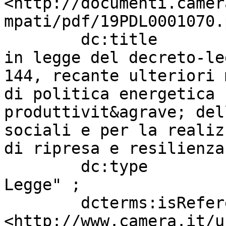
<http://documenti.camer
mpati/pdf/19PDL0001070.
        dc:title                   " \"Conversione 
in legge del decreto-le
144, recante ulteriori 
di politica energetica 
produttivit&agrave; del
sociali e per la realiz
di ripresa e resilienza
        dc:type                    "Progetto di 
Legge" ;

        dcterms:isReferencedBy     
<http://www.camera.it/u