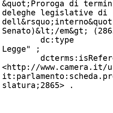
&quot;Proroga di termin
deleghe legislative di 
dell&rsquo;interno&quot
Senato)&lt;/em&gt; (286
        dc:type                    "Progetto di 
Legge" ;

        dcterms:isReferencedBy     
<http://www.camera.it/u
it:parlamento:scheda.pr