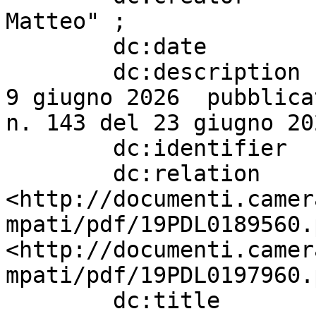
Matteo" ;

        dc:date                    "20260401" ;

        dc:description             "Legge 105 del 
9 giugno 2026  pubblica
n. 143 del 23 giugno 20
        dc:identifier              "2865" ;

        dc:relation                
<http://documenti.camer
mpati/pdf/19PDL0189560.
<http://documenti.camer
mpati/pdf/19PDL0197960.
        dc:title                   " S. 1781. - 