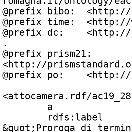
romagna.it/ontology/eac
@prefix bibo:  <http://
@prefix time:  <http://
@prefix dc:    <http://
.

@prefix prism21: 
<http://prismstandard.o
@prefix po:    <http://
<attocamera.rdf/ac19_286
        a                          ocd:atto ;

        rdfs:label                 " S. 1781. - 
&quot;Proroga di termin