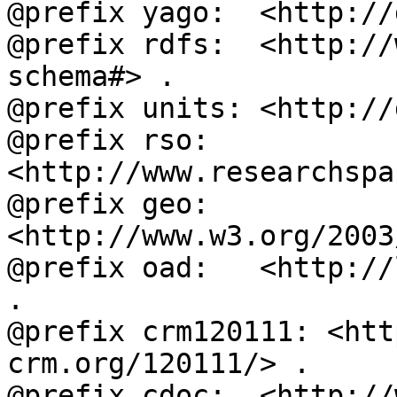
@prefix yago:  <http://
@prefix rdfs:  <http://
schema#> .

@prefix units: <http://
@prefix rso:   
<http://www.researchspa
@prefix geo:   
<http://www.w3.org/2003
@prefix oad:   <http://
.

@prefix crm120111: <htt
crm.org/120111/> .

@prefix cdoc:  <http://