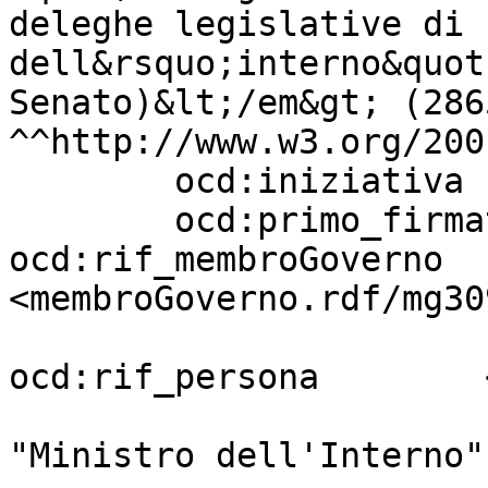
deleghe legislative di 
dell&rsquo;interno&quot
Senato)&lt;/em&gt; (2865
^^http://www.w3.org/200
        ocd:iniziativa             "Governo" ;

        ocd:primo_firmatario       [ 
ocd:rif_membroGoverno  
<membroGoverno.rdf/mg30
ocd:rif_persona        
                                     
"Ministro dell'Interno"
