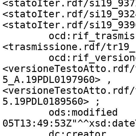
<statoIter.rdf/si19_937
<statoIter.rdf/si19_932
<statoIter.rdf/si19_939
        ocd:rif_trasmissione       
<trasmissione.rdf/tr19_
        ocd:rif_versioneTestoAtto  
<versioneTestoAtto.rdf/
5_A.19PDL0197960> , 
<versioneTestoAtto.rdf/
5.19PDL0189560> ;

        ods:modified               "2026-08-
05T13:49:53Z"^^xsd:date
        dc:creator                 "PIANTEDOSI 