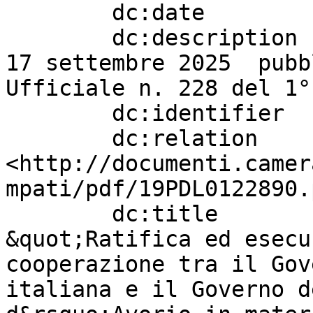
        dc:date                    "20250108" ;

        dc:description             "Legge 139 del 
17 settembre 2025  pubb
Ufficiale n. 228 del 1°
        dc:identifier              "2188" ;

        dc:relation                
<http://documenti.camer
mpati/pdf/19PDL0122890.
        dc:title                   " S. 1262. - 
&quot;Ratifica ed esecu
cooperazione tra il Gov
italiana e il Governo d