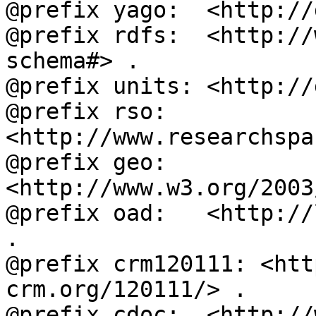
@prefix yago:  <http://
@prefix rdfs:  <http://
schema#> .

@prefix units: <http://
@prefix rso:   
<http://www.researchspa
@prefix geo:   
<http://www.w3.org/2003
@prefix oad:   <http://
.

@prefix crm120111: <htt
crm.org/120111/> .

@prefix cdoc:  <http://