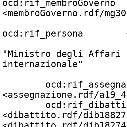
ocd:rif_membroGoverno  
<membroGoverno.rdf/mg30
ocd:rif_persona        
                                     
"Ministro degli Affari 
internazionale"

                         
        ocd:rif_assegnazione       
<assegnazione.rdf/a19_4
        ocd:rif_dibattito          
<dibattito.rdf/dib18827
<dibattito.rdf/dib18274