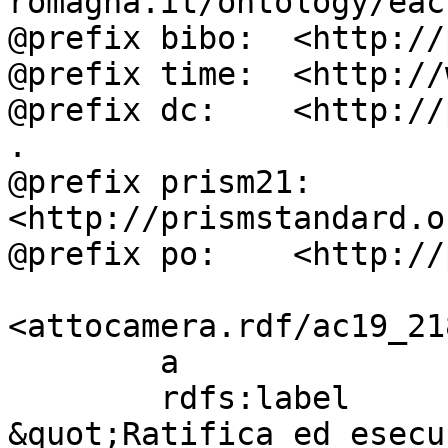
romagna.it/ontology/eac
@prefix bibo:  <http://
@prefix time:  <http://
@prefix dc:    <http://
.

@prefix prism21: 
<http://prismstandard.o
@prefix po:    <http://
<attocamera.rdf/ac19_218
        a                          ocd:atto ;

        rdfs:label                 " S. 1262. - 
&quot;Ratifica ed esecu