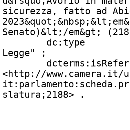
d&rsquo;Avorio in mater
sicurezza, fatto ad Abi
2023&quot;&nbsp;&lt;em&
Senato)&lt;/em&gt; (218
        dc:type                    "Progetto di 
Legge" ;

        dcterms:isReferencedBy     
<http://www.camera.it/u
it:parlamento:scheda.pr