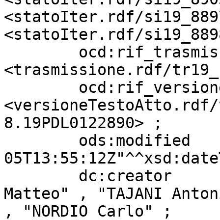
<statoIter.rdf/si19_889
<statoIter.rdf/si19_889
        ocd:rif_trasmissione       
<trasmissione.rdf/tr19_
        ocd:rif_versioneTestoAtto  
<versioneTestoAtto.rdf/
8.19PDL0122890> ;

        ods:modified               "2026-08-
05T13:55:12Z"^^xsd:date
        dc:creator                 "PIANTEDOSI 
Matteo" , "TAJANI Anton
, "NORDIO Carlo" ;
