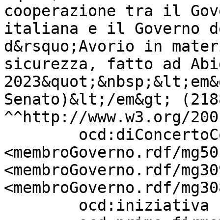
cooperazione tra il Gov
italiana e il Governo d
d&rsquo;Avorio in mater
sicurezza, fatto ad Abi
2023&quot;&nbsp;&lt;em&
Senato)&lt;/em&gt; (2188
^^http://www.w3.org/200
        ocd:diConcertoCon          
<membroGoverno.rdf/mg50
<membroGoverno.rdf/mg30
<membroGoverno.rdf/mg30
        ocd:iniziativa             "Governo" ;
