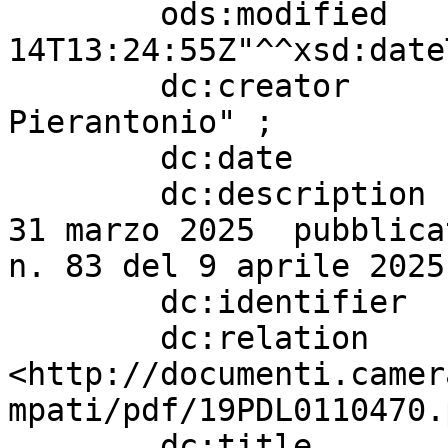
        ods:modified               "2026-01-
14T13:24:55Z"^^xsd:date
        dc:creator                 "ZANETTIN 
Pierantonio" ;

        dc:date                    "20241010" ;

        dc:description             "Legge 47 del 
31 marzo 2025  pubblica
n. 83 del 9 aprile 2025 
        dc:identifier              "2084" ;

        dc:relation                
<http://documenti.camer
mpati/pdf/19PDL0110470.
        dc:title                   " S. 932. - 