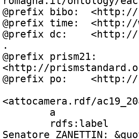
romagna.it/ontology/eac
@prefix bibo:  <http://
@prefix time:  <http://
@prefix dc:    <http://
.

@prefix prism21: 
<http://prismstandard.o
@prefix po:    <http://
<attocamera.rdf/ac19_208
        a                          ocd:atto ;

        rdfs:label                 " S. 932. - 
Senatore ZANETTIN: &quo