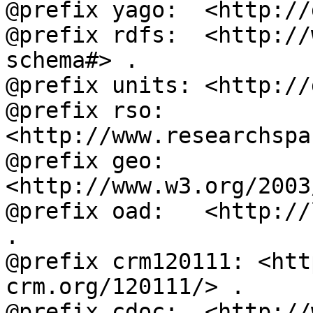
@prefix yago:  <http://
@prefix rdfs:  <http://
schema#> .

@prefix units: <http://
@prefix rso:   
<http://www.researchspa
@prefix geo:   
<http://www.w3.org/2003
@prefix oad:   <http://
.

@prefix crm120111: <htt
crm.org/120111/> .

@prefix cdoc:  <http://