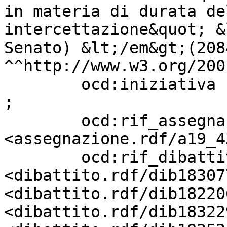
in materia di durata de
intercettazione&quot; &
Senato) &lt;/em&gt;(2084
^^http://www.w3.org/200
        ocd:iniziativa             "Parlamentare" 
;

        ocd:rif_assegnazione       
<assegnazione.rdf/a19_4
        ocd:rif_dibattito          
<dibattito.rdf/dib18307
<dibattito.rdf/dib18220
<dibattito.rdf/dib18322