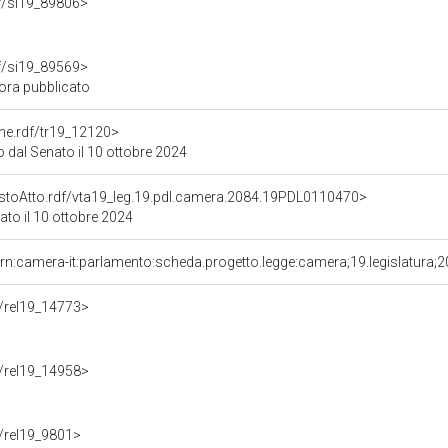
rdf/si19_89806>
rdf/si19_89569>
ora pubblicato
one.rdf/tr19_12120>
 dal Senato il 10 ottobre 2024
TestoAtto.rdf/vta19_leg.19.pdl.camera.2084.19PDL0110470>
to il 10 ottobre 2024
rn:camera-it:parlamento:scheda.progetto.legge:camera;19.legislatura;
df/rel19_14773>
df/rel19_14958>
f/rel19_9801>