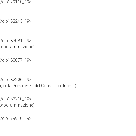
rdf/dib179110_19>
rdf/dib182243_19>
rdf/dib183081_19>
e programmazione)
rdf/dib183077_19>
rdf/dib182206_19>
 della Presidenza del Consiglio e Interni)
rdf/dib182210_19>
e programmazione)
rdf/dib179910_19>