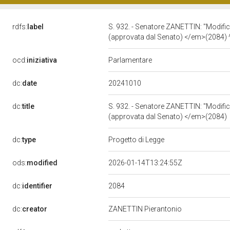
rdfs:
label
S. 932. - Senatore ZANETTIN: "Modifiche
(approvata dal Senato) </em>(2084
ocd:
iniziativa
Parlamentare
20241010
dc:
date
dc:
title
S. 932. - Senatore ZANETTIN: "Modifiche
(approvata dal Senato) </em>(2084)
dc:
type
Progetto di Legge
ods:
modified
2026-01-14T13:24:55Z
2084
dc:
identifier
dc:
creator
ZANETTIN Pierantonio