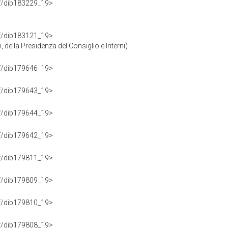
rdf/dib183229_19>
rdf/dib183121_19>
 della Presidenza del Consiglio e Interni)
rdf/dib179646_19>
rdf/dib179643_19>
rdf/dib179644_19>
rdf/dib179642_19>
rdf/dib179811_19>
rdf/dib179809_19>
rdf/dib179810_19>
rdf/dib179808_19>