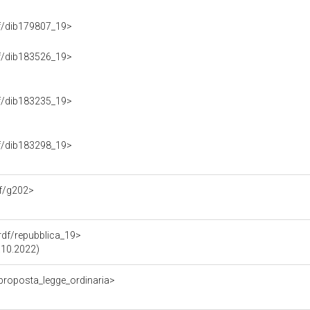
rdf/dib179807_19>
rdf/dib183526_19>
rdf/dib183235_19>
rdf/dib183298_19>
df/g202>
.rdf/repubblica_19>
3.10.2022)
/proposta_legge_ordinaria>