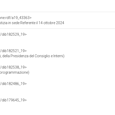
ione.rdf/a19_43363>
izia in sede Referente il 14 ottobre 2024
rdf/dib182529_19>
rdf/dib182521_19>
 della Presidenza del Consiglio e Interni)
rdf/dib182538_19>
e programmazione)
rdf/dib182486_19>
rdf/dib179645_19>