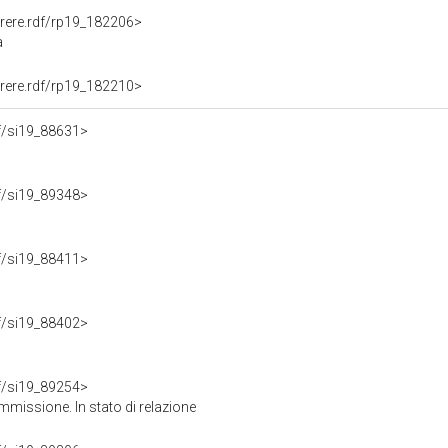
Parere.rdf/rp19_182206>
a
Parere.rdf/rp19_182210>
rdf/si19_88631>
rdf/si19_89348>
rdf/si19_88411>
rdf/si19_88402>
rdf/si19_89254>
missione. In stato di relazione