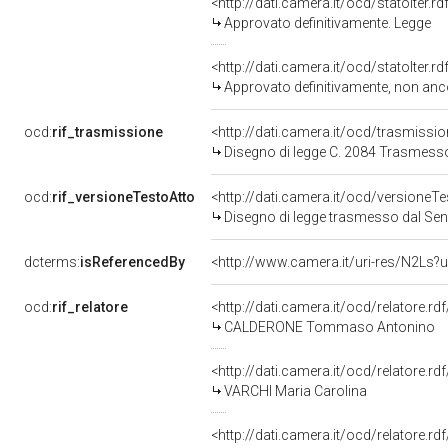
<http://dati.camera.it/ocd/statoIter.
Approvato definitivamente. Legge
<http://dati.camera.it/ocd/statoIter.
Approvato definitivamente, non anc
ocd:
rif_trasmissione
<http://dati.camera.it/ocd/trasmissi
Disegno di legge C. 2084 Trasmesso
ocd:
rif_versioneTestoAtto
<http://dati.camera.it/ocd/versione
Disegno di legge trasmesso dal Sena
dcterms:
isReferencedBy
<http://www.camera.it/uri-res/N2Ls?u
ocd:
rif_relatore
<http://dati.camera.it/ocd/relatore.r
CALDERONE Tommaso Antonino
<http://dati.camera.it/ocd/relatore.r
VARCHI Maria Carolina
<http://dati.camera.it/ocd/relatore.rd